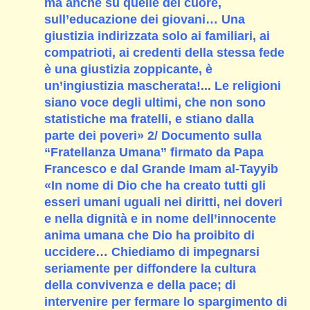
ma anche su quelle del cuore,
sull’educazione dei giovani… Una
giustizia indirizzata solo ai familiari, ai
compatrioti, ai credenti della stessa fede
è una giustizia zoppicante, è
un’ingiustizia mascherata!... Le religioni
siano voce degli ultimi, che non sono
statistiche ma fratelli, e stiano dalla
parte dei poveri» 2/ Documento sulla
“Fratellanza Umana” firmato da Papa
Francesco e dal Grande Imam al-Tayyib
«In nome di Dio che ha creato tutti gli
esseri umani uguali nei diritti, nei doveri
e nella dignità e in nome dell’innocente
anima umana che Dio ha proibito di
uccidere… Chiediamo di impegnarsi
seriamente per diffondere la cultura
della convivenza e della pace; di
intervenire per fermare lo spargimento di