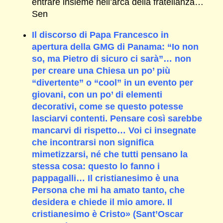
entrare insieme nell’arca della fratellanza…
Sen
Il discorso di Papa Francesco in
apertura della GMG di Panama: “Io non
so, ma Pietro di sicuro ci sarà”… non
per creare una Chiesa un po’ più
“divertente” o “cool” in un evento per
giovani, con un po’ di elementi
decorativi, come se questo potesse
lasciarvi contenti. Pensare così sarebbe
mancarvi di rispetto… Voi ci insegnate
che incontrarsi non significa
mimetizzarsi, né che tutti pensano la
stessa cosa: questo lo fanno i
pappagalli… Il cristianesimo è una
Persona che mi ha amato tanto, che
desidera e chiede il mio amore. Il
cristianesimo è Cristo» (Sant’Oscar