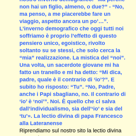
non hai un figlio, almeno, o due?” - “No,
ma penso, a me piacerebbe fare un
viaggio, aspetto ancora un po’…”.
L’inverno demografico che oggi tutti noi
soffriamo è proprio l’effetto di questo
pensiero unico, egoistico, rivolto
soltanto su se stessi, che solo cerca la
“mia” realizzazione. La mistica del “noi”.
Una volta, un sacerdote giovane mi ha
fatto un tranello e mi ha detto: “Mi dica,
padre, quale è il contrario di ‘io’?”. E
subito ho risposto: “Tu”. “No, Padre,
anche i Papi sbagliano, no. Il contrario di
‘io’ è ‘noi’”. Noi. È quello che ci salva
dall’individualismo, sia dell’‘io’ e sia del
‘tu’». La lectio divina di papa Francesco
alla Lateranense
Riprendiamo sul nostro sito la lectio divina