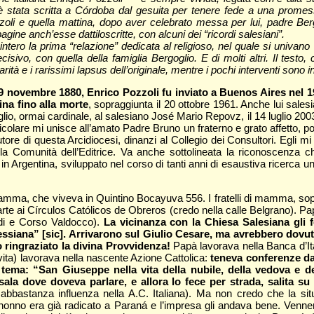
 stata scritta a Córdoba dal gesuita per tenere fede a una promess
zoli e quella mattina, dopo aver celebrato messa per lui, padre Bergo
agine anch’esse dattiloscritte, con alcuni dei “ricordi salesiani”.
tero la prima “relazione” dedicata al religioso, nel quale si univano 
ecisivo, con quella della famiglia Bergoglio. E di molti altri. Il testo
ità e i rarissimi lapsus dell’originale, mentre i pochi interventi sono in
 29 novembre 1880, Enrico Pozzoli fu inviato a Buenos Aires nel 
ina fino alla morte
, sopraggiunta il 20 ottobre 1961. Anche lui sale
io, ormai cardinale, al salesiano José Mario Repovz, il 14 luglio 2003
articolare mi unisce all’amato Padre Bruno un fraterno e grato affetto, 
ore di questa Arcidiocesi, dinanzi al Collegio dei Consultori. Egli mi
lla Comunità dell’Editrice. Va anche sottolineata la riconoscenza 
n Argentina, sviluppato nel corso di tanti anni di esaustiva ricerca uni
i mamma, che viveva in Quintino Bocayuva 556. I fratelli di mamma, sopr
rte ai Círculos Católicos de Obreros (credo nella calle Belgrano). Pap
ldi e Corso Valdocco).
La vicinanza con la Chiesa Salesiana gli f
ssiana” [sic]. Arrivarono sul Giulio Cesare, ma avrebbero dovut
 ringraziato la divina Provvidenza!
Papà lavorava nella Banca d’Ita
vita) lavorava nella nascente Azione Cattolica:
teneva conferenze da
l tema: “San Giuseppe nella vita della nubile, della vedova 
sala dove doveva parlare, e allora lo fece per strada, salita su
bastanza influenza nella A.C. Italiana). Ma non credo che la situaz
o nonno era già radicato a Paraná e l’impresa gli andava bene. Venn