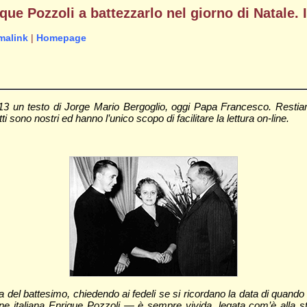
ique Pozzoli a battezzarlo nel giorno di Natale.
malink
|
Homepage
un testo di Jorge Mario Bergoglio, oggi Papa Francesco. Restiam
ti sono nostri ed hanno l’unico scopo di facilitare la lettura on-line.
 del battesimo, chiedendo ai fedeli se si ricordano la data di quando 
ine italiana Enrique Pozzoli — è sempre vivida, legata com’è alla st