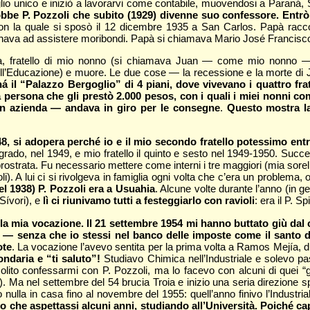
glio unico e iniziò a lavorarvi come contabile, muovendosi a Paraná
nobbe P. Pozzoli che subito (1929) divenne suo confessore. Entrò
on la quale si sposò il 12 dicembre 1935 a San Carlos. Papà raccont
gnava ad assistere moribondi. Papà si chiamava Mario José Francisc
nda, fratello di mio nonno (si chiamava Juan — come mio nonno
 dell’Educazione) e muore. Le due cose — la recessione e la morte d
á il “Palazzo Bergoglio” di 4 piani, dove vivevano i quattro fra
a persona che gli prestò 2.000 pesos, con i quali i miei nonni 
e in azienda — andava in giro per le consegne
.
Questo mostra la
1948, si adopera perché io e il mio secondo fratello potessimo e
sto grado, nel 1949, e mio fratello il quinto e sesto nel 1949-1950. S
prostrata. Fu necessario mettere come interni i tre maggiori (mia sorel
). A lui ci si rivolgeva in famiglia ogni volta che c’era un problema,
l 1938) P. Pozzoli era a Usuahia
. Alcune volte durante l’anno (in 
Sívori), e
lì ci riunivamo tutti a festeggiarlo con ravioli
: era il P. Sp
lla mia vocazione. Il 21 settembre 1954 mi hanno buttato giù dal 
 — senza che io stessi nel banco delle imposte come il santo 
ote
. La vocazione l’avevo sentita per la prima volta a Ramos Mejía, du
ndaria e “ti saluto”!
Studiavo Chimica nell’Industriale e solevo pas
lito confessarmi con P. Pozzoli, ma lo facevo con alcuni di quei “gi
). Ma nel settembre del 54 brucia Troia e inizio una seria direzione s
co nulla in casa fino al novembre del 1955: quell’anno finivo l’Indust
che aspettassi alcuni anni, studiando all’Università. Poiché capiv