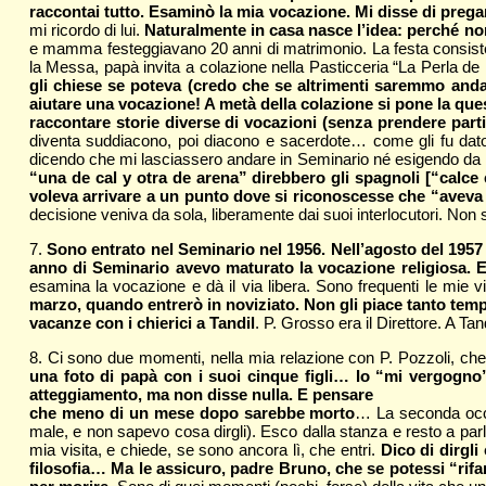
raccontai tutto. Esaminò la mia vocazione. Mi disse di pregare
mi ricordo di lui.
Naturalmente in casa nasce l’idea: perché non
e mamma festeggiavano 20 anni di matrimonio. La festa consistette
la Messa, papà invita a colazione nella Pasticceria “La Perla de
gli chiese se poteva (credo che se altrimenti saremmo andati
aiutare una vocazione! A metà della colazione si pone la qu
raccontare storie diverse di vocazioni (senza prendere parti
diventa suddiacono, poi diacono e sacerdote… come gli fu dato 
dicendo che mi lasciassero andare in Seminario né esigendo da
“una de cal y otra de arena” direbbero gli spagnoli [“calce 
voleva arrivare a un punto dove si riconoscesse che “aveva
decisione veniva da sola, liberamente dai suoi interlocutori. Non 
7.
Sono entrato nel Seminario nel 1956. Nell’agosto del 1957 
anno di Seminario avevo maturato la vocazione religiosa. E
esamina la vocazione e dà il via libera. Sono frequenti le mie vis
marzo, quando entrerò in noviziato. Non gli piace tanto temp
vacanze con i chierici a Tandil
. P. Grosso era il Direttore. A 
8. Ci sono due momenti, nella mia relazione con P. Pozzoli, che 
una foto di papà con i suoi cinque figli… Io “mi vergogno”
atteggiamento, ma non disse nulla. E pensare
che meno di un mese dopo sarebbe morto
… La seconda occas
male, e non sapevo cosa dirgli). Esco dalla stanza e resto a parl
mia visita, e chiede, se sono ancora lì, che entri.
Dico di dirgl
filosofia… Ma le assicuro, padre Bruno, che se potessi “rif