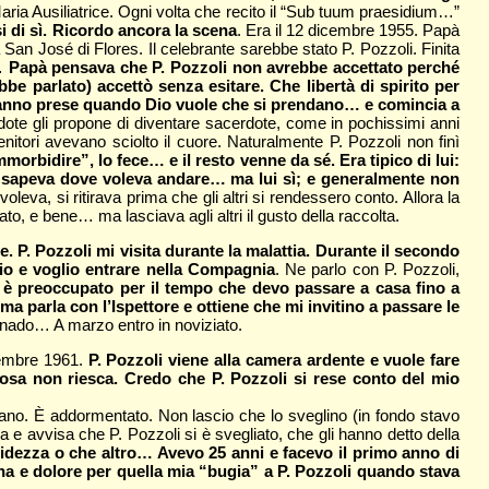
Maria Ausiliatrice. Ogni volta che recito il “Sub tuum praesidium…”
i di sì. Ricordo ancora la scena
. Era il 12 dicembre 1955. Papà
San José di Flores. Il celebrante sarebbe stato P. Pozzoli. Finita
)…
Papà pensava che P. Pozzoli non avrebbe accettato perché
be parlato) accettò senza esitare. Che libertà di spirito per
e vanno prese quando Dio vuole che si prendano… e comincia a
ote gli propone di diventare sacerdote, come in pochissimi anni
tori avevano sciolto il cuore. Naturalmente P. Pozzoli non finì
rbidire”, lo fece… e il resto venne da sé. Era tipico di lui:
sapeva dove voleva andare… ma lui sì; e generalmente non
eva, si ritirava prima che gli altri si rendessero conto. Allora la
to, e bene… ma lasciava agli altri il gusto della raccolta.
 P. Pozzoli mi visita durante la malattia. Durante il secondo
io e voglio entrare nella Compagnia
. Ne parlo con P. Pozzoli,
 è preoccupato per il tempo che devo passare a casa fino a
 parla con l’Ispettore e ottiene che mi invitino a passare le
donado… A marzo entro in noviziato.
ttembre 1961.
P. Pozzoli viene alla camera ardente e vuole fare
cosa non riesca. Credo che P. Pozzoli si rese conto del mio
liano. È addormentato. Non lascio che lo sveglino (in fondo stavo
 e avvisa che P. Pozzoli si è svegliato, che gli hanno detto della
idezza o che altro… Avevo 25 anni e facevo il primo anno di
na e dolore per quella mia “bugia” a P. Pozzoli quando stava