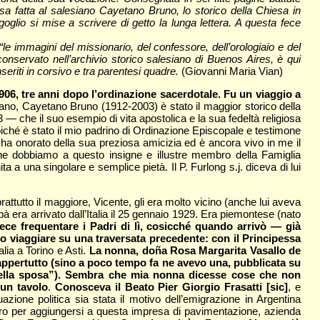
a fatta al salesiano Cayetano Bruno, lo storico della Chiesa in
glio si mise a scrivere di getto la lunga lettera. A questa fece
“le immagini del missionario, del confessore, dell’orologiaio e del
, conservato nell’archivio storico salesiano di Buenos Aires, è qui
seriti in corsivo e tra parentesi quadre.
(Giovanni Maria Vian)
1906, tre anni dopo l’ordinazione sacerdotale. Fu un viaggio a
siano, Cayetano Bruno (1912-2003) è stato il maggior storico della
 — che il suo esempio di vita apostolica e la sua fedeltà religiosa
poiché è stato il mio padrino di Ordinazione Episcopale e testimone
 ha onorato della sua preziosa amicizia ed è ancora vivo in me il
che dobbiamo a questo insigne e illustre membro della Famiglia
ta a una singolare e semplice pietà. Il P. Furlong s.j. diceva di lui
attutto il maggiore, Vicente, gli era molto vicino (anche lui aveva
à era arrivato dall’Italia il 25 gennaio 1929. Era piemontese (nato
ece frequentare i Padri di lì, cosicché quando arrivò — già
o viaggiare su una traversata precedente: con il Principessa
lia a Torino e Asti.
La nonna, doña Rosa Margarita Vasallo de
ppertutto (sino a poco tempo fa ne avevo una, pubblicata su
e della sposa”). Sembra che mia nonna dicesse cose che non
 un tavolo
.
Conosceva il Beato Pier Giorgio Frasatti [sic]
, e
ione politica sia stata il motivo dell’emigrazione in Argentina
ero per aggiungersi a questa impresa di pavimentazione, azienda