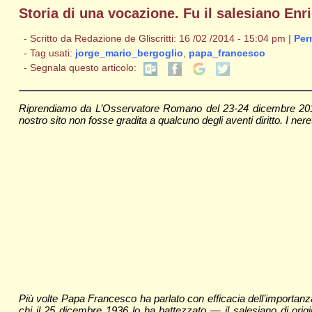
Storia di una vocazione. Fu il salesiano Enr
- Scritto da Redazione de Gliscritti: 16 /02 /2014 - 15:04 pm |
Per
- Tag usati:
jorge_mario_bergoglio
,
papa_francesco
- Segnala questo articolo:
Riprendiamo da L’Osservatore Romano del 23-24 dicembre 2013 
nostro sito non fosse gradita a qualcuno degli aventi diritto. I neret
Più volte Papa Francesco ha parlato con efficacia dell’importanza
chi il 25 dicembre 1936 lo ha battezzato — il salesiano di orig