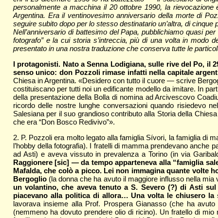
personalmente a macchina il 20 ottobre 1990, la rievocazione è
Argentina. Era il ventinovesimo anniversario della morte di Poz
seguire subito dopo per lo stesso destinatario un’altra, di cinque p
Nell’anniversario di battesimo del Papa, pubblichiamo quasi per in
fotografo” e la cui storia s’intreccia, più di una volta in modo d
presentato in una nostra traduzione che conserva tutte le particolar
I protagonisti. Nato a Senna Lodigiana, sulle rive del Po, il
senso unico: don Pozzoli rimase infatti nella capitale argent
Chiesa in Argentina. «Desidero con tutto il cuore — scrive Bergogl
costituiscano per tutti noi un edificante modello da imitare. In p
della presentazione della Bolla di nomina ad Arcivescovo Coadiut
ricordo delle nostre lunghe conversazioni quando risiedevo ne
Salesiana per il suo grandioso contributo alla Storia della Chiesa i
che era “Don Bosco Redivivo”».
2. P. Pozzoli era molto legato alla famiglia Sívori, la famiglia d
l’hobby della fotografia). I fratelli di mamma prendevano anche pa
ad Asti) e aveva vissuto in prevalenza a Torino (in via Gariba
Raggionere [sic] — da tempo apparteneva alla “famiglia sale
Mafalda, che colò a picco. Lei non immagina quante volte ho
Bergoglio
(la donna che ha avuto il maggiore influsso nella mia 
un volantino, che aveva tenuto a S. Severo (?) di Asti su
piacevano alla politica di allora… Una volta le chiusero la 
lavorava insieme alla Prof. Prospera Gianasso (che ha avuto ab
(nemmeno ha dovuto prendere olio di ricino). Un fratello di mi