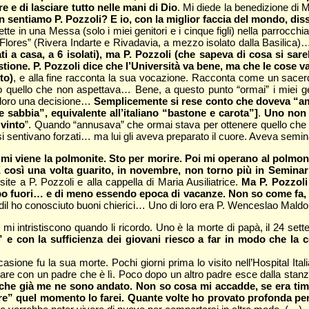
 e di lasciare tutto nelle mani di Dio
. Mi diede la benedizione di 
 sentiamo P. Pozzoli? E io, con la miglior faccia del mondo, diss
 in una Messa (solo i miei genitori e i cinque figli) nella parrocchia 
 Flores” (Rivera Indarte e Rivadavia, a mezzo isolato dalla Basilica
 a casa, a 6 isolati), ma P. Pozzoli (che sapeva di cosa si sareb
estione. P. Pozzoli dice che l’Università va bene, ma che le cos
to)
, e alla fine racconta la sua vocazione. Racconta come un sacerd
quello che non aspettava… Bene, a questo punto “ormai” i miei geni
 loro una decisione…
Semplicemente si rese conto che doveva “ammo
e sabbia”, equivalente all’italiano “bastone e carota”]
.
Uno non 
 vinto
”. Quando “annusava” che ormai stava per ottenere quello che vol
si sentivano forzati… ma lui gli aveva preparato il cuore. Aveva semina
mi viene la polmonite. Sto per morire. Poi mi operano al polmone.
 così una volta guarito, in novembre, non torno più in Seminar
ite a P. Pozzoli e alla cappella di Maria Ausiliatrice.
Ma P. Pozzoli
o fuori… e di meno essendo epoca di vacanze. Non so come fa, ma
Tandil ho conosciuto buoni chierici… Uno di loro era P. Wenceslao Mal
mi intristiscono quando li ricordo. Uno è la morte di papà, il 24 se
 e con la sufficienza dei giovani riesco a far in modo che la 
ione fu la sua morte. Pochi giorni prima lo visito nell’Hospital Ita
are con un padre che è lì. Poco dopo un altro padre esce dalla stanza
i che già me ne sono andato. Non so cosa mi accadde, se era tim
are” quel momento lo farei. Quante volte ho provato profonda pe