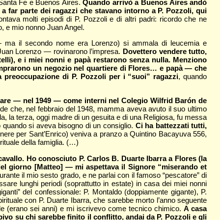
, Santa Fe e Buenos Aires.
Quando arrivò a Buenos Aires andò
 a far parte dei ragazzi che stavano intorno a P. Pozzoli, qui
ava molti episodi di P. Pozzoli e di altri padri: ricordo che ne
o, e mio nonno Juan Angel.
 — ma il secondo nome era Lorenzo) si ammala di leucemia e
i Juan Lorenzo — rovinarono l’impresa.
Dovettero vendere tutto,
telli), e i miei nonni e papà restarono senza nulla. Menziono
comprarono un negozio nel quartiere di Flores… e papà — che
 preoccupazione di P. Pozzoli per i “suoi” ragazzi
, quando
ntrare — nel 1949 — come interni nel Colegio Wilfrid Barón de
uccede che, nel febbraio del 1948, mamma aveva avuto il suo ultimo
la, la terza, oggi madre di un gesuita e di una Religiosa, fu messa
 o quando si aveva bisogno di un consiglio.
Ci ha battezzati tutti,
genere per Sant’Enrico) veniva a pranzo a Quintino Bacayuva 556,
irituale della famiglia. (…)
cavallo. Ho conosciuto P. Carlos B. Duarte Ibarra a Flores (la
del giorno [Matteo] — mi aspettava il Signore “miserando et
rante il mio sesto grado, e ne parlai con il famoso “pescatore” di
sare lunghi periodi (soprattutto in estate) in casa dei miei nonni
ganti” del confessionale: P. Montaldo (doppiamente gigante), P.
pirituale con P. Duarte Ibarra, che sarebbe morto l’anno seguente
riale (erano sei anni) e mi iscrivevo come tecnico chimico.
A casa
o su chi sarebbe finito il conflitto, andai da P. Pozzoli e gli