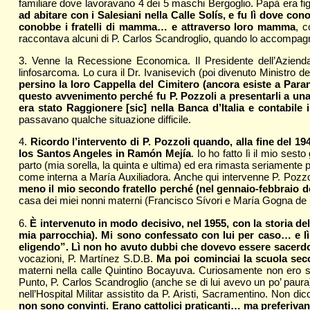
familiare dove lavoravano 4 dei 5 maschi Bergoglio. Papà era fi
ad abitare con i Salesiani nella Calle Solís, e fu lì dove co
conobbe i fratelli di mamma… e attraverso loro mamma
, c
raccontava alcuni di P. Carlos Scandroglio, quando lo accompa
3. Venne la Recessione Economica. Il Presidente dell’Azie
linfosarcoma. Lo cura il Dr. Ivanisevich (poi divenuto Ministro
persino la loro Cappella del Cimitero (ancora esiste a Paran
questo avvenimento perché fu P. Pozzoli a presentarli a un
era stato Raggionere [sic] nella Banca d’Italia e contabil
passavano qualche situazione difficile.
4.
Ricordo l’intervento di P. Pozzoli quando, alla fine del 
los Santos Angeles in Ramón Mejía
. Io ho fatto lì il mio se
parto (mia sorella, la quinta e ultima) ed era rimasta seriamente 
come interna a María Auxiliadora. Anche qui intervenne P. Pozzoli
meno il mio secondo fratello perché (nel gennaio-febbraio de
casa dei miei nonni materni (Francisco Sívori e María Gogna de 
6.
È intervenuto in modo decisivo, nel 1955, con la storia de
mia parrocchia). Mi sono confessato con lui per caso… e lì
eligendo”. Lì non ho avuto dubbi che dovevo essere sacerd
vocazioni, P. Martínez S.D.B.
Ma poi cominciai la scuola seco
materni nella calle Quintino Bocayuva. Curiosamente non ero so
Punto, P. Carlos Scandroglio (anche se di lui avevo un po’ paura
nell’Hospital Militar assistito da P. Aristi, Sacramentino. Non di
non sono convinti. Erano cattolici praticanti… ma preferivano 