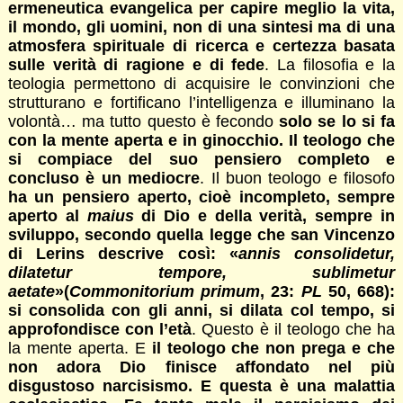
ermeneutica evangelica per capire meglio la vita,
il mondo, gli uomini, non di una sintesi ma di una
atmosfera spirituale di ricerca e certezza basata
sulle verità di ragione e di fede
. La filosofia e la
teologia permettono di acquisire le convinzioni che
strutturano e fortificano l’intelligenza e illuminano la
volontà… ma tutto questo è fecondo
solo se lo si fa
con la mente aperta e in ginocchio. Il teologo che
si compiace del suo pensiero completo e
concluso è un mediocre
. Il buon teologo e filosofo
ha un pensiero aperto, cioè incompleto, sempre
aperto al
maius
di Dio e della verità, sempre in
sviluppo, secondo quella legge che san Vincenzo
di Lerins descrive così: «
annis consolidetur,
dilatetur tempore, sublimetur
aetate
»(
Commonitorium primum
, 23:
PL
50, 668):
si consolida con gli anni, si dilata col tempo, si
approfondisce con l’età
. Questo è il teologo che ha
la mente aperta. E
il teologo che non prega e che
non adora Dio finisce affondato nel più
disgustoso narcisismo. E questa è una malattia