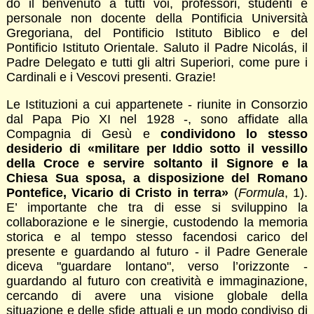
do il benvenuto a tutti voi, professori, studenti e
personale non docente della Pontificia Università
Gregoriana, del Pontificio Istituto Biblico e del
Pontificio Istituto Orientale. Saluto il Padre Nicolás, il
Padre Delegato e tutti gli altri Superiori, come pure i
Cardinali e i Vescovi presenti. Grazie!
Le Istituzioni a cui appartenete - riunite in Consorzio
dal Papa Pio XI nel 1928 -, sono affidate alla
Compagnia di Gesù e
condividono lo stesso
desiderio di «militare per Iddio sotto il vessillo
della Croce e servire soltanto il Signore e la
Chiesa Sua sposa, a disposizione del Romano
Pontefice, Vicario di Cristo in terra»
(
Formula
, 1).
E’ importante che tra di esse si sviluppino la
collaborazione e le sinergie, custodendo la memoria
storica e al tempo stesso facendosi carico del
presente e guardando al futuro - il Padre Generale
diceva "guardare lontano", verso l’orizzonte -
guardando al futuro con creatività e immaginazione,
cercando di avere una visione globale della
situazione e delle sfide attuali e un modo condiviso di