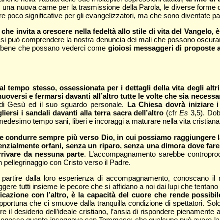
i, una nuova carne per la trasmissione della Parola, le diverse forme 
poco significative per gli evangelizzatori, ma che sono diventate parti
he invita a crescere nella fedeltà allo stile di vita del Vangelo,
ce si può comprendere la nostra denuncia dei mali che possono oscurarl
, è bene che possano vederci come
gioiosi messaggeri di proposte a
al tempo stesso, ossessionata per i dettagli della vita degli al
ersi e fermarsi davanti all’altro tutte le volte che sia necessa
 di Gesù ed il suo sguardo personale.
La Chiesa
dovrà iniziare i
rsi i sandali davanti alla terra sacra dell’altro
(cfr
Es
3,5). Dob
esimo tempo sani, liberi e incoraggi a maturare nella vita cristiana
 condurre sempre più verso Dio, in cui possiamo raggiungere la
enzialmente orfani, senza un riparo, senza una dimora dove far
rrivare da nessuna parte
. L’accompagnamento sarebbe controprodu
 pellegrinaggio con Cristo verso il Padre.
artire dalla loro esperienza di accompagnamento, conoscano il 
teggere tutti insieme le pecore che si affidano a noi dai lupi che tentano
cazione con l’altro, è la capacità del cuore che rende possibil
a opportuna che ci smuove dalla tranquilla condizione di spettatori. So
e il desiderio dell’ideale cristiano, l’ansia di rispondere pienamente a
i conosce quanto insegnava san Tommaso: che qualcuno può avere la gr