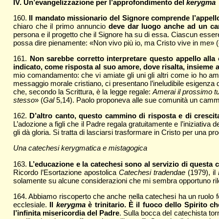
IV. Un’evangelizzazione per l’approfondimento del
kerygma
160.
Il mandato missionario del Signore comprende l’appello 
chiaro che il primo annuncio
deve dar luogo anche ad un ca
persona e il progetto che il Signore ha su di essa. Ciascun ess
possa dire pienamente: «Non vivo più io, ma Cristo vive in me» (
161.
Non sarebbe corretto interpretare questo appello alla 
indicato, come risposta al suo amore, dove risalta, insieme a
mio comandamento: che vi amiate gli uni gli altri come io ho am
messaggio morale cristiano, ci presentano l’ineludibile esigenz
che, secondo la Scrittura, è la legge regale:
Amerai il prossimo t
stesso
» (
Gal
5,14). Paolo proponeva alle sue comunità un cammino 
162.
D’altro canto, questo cammino di risposta e di crescit
L’adozione a figli che il Padre regala gratuitamente e l’iniziativa 
gli dà gloria. Si tratta di lasciarsi trasformare in Cristo per una p
Una catechesi kerygmatica e mistagogica
163.
L’educazione e la catechesi sono al servizio di questa c
Ricordo l’Esortazione apostolica
Catechesi tradendae
(1979), il
solamente su alcune considerazioni che mi sembra opportuno ril
164. Abbiamo riscoperto che anche nella catechesi ha un ruolo f
ecclesiale.
Il
kerygma
è trinitario. È il fuoco dello Spirito 
l’infinita misericordia del Padre
. Sulla bocca del catechista tor