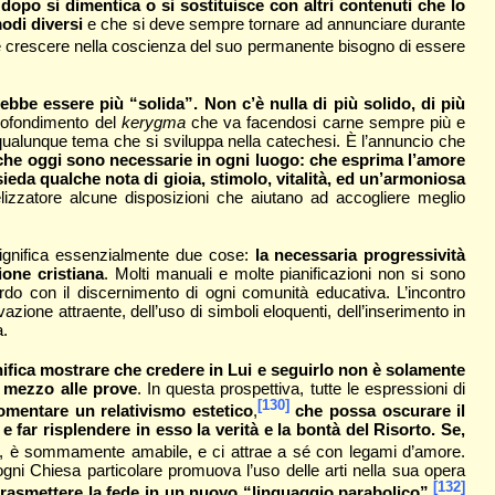
e dopo si dimentica o si sostituisce con altri contenuti che lo
modi diversi
e che si deve sempre tornare ad annunciare durante
 crescere nella coscienza del suo permanente bisogno di essere
e essere più “solida”. Non c’è nulla di più solido, di più
pprofondimento del
kerygma
che va facendosi carne sempre più e
qualunque tema che si sviluppa nella catechesi. È l’annuncio che
 che oggi sono necessarie in ogni luogo: che esprima l’amore
sieda qualche nota di gioia, stimolo, vitalità, ed un’armoniosa
lizzatore alcune disposizioni che aiutano ad accogliere meglio
gnifica essenzialmente due cose:
la necessaria progressività
ione cristiana
. Molti manuali e molte pianificazioni non si sono
do con il discernimento di ogni comunità educativa. L’incontro
one attraente, dell’uso di simboli eloquenti, dell’inserimento in
a.
ifica mostrare che credere in Lui e seguirlo non è solamente
n mezzo alle prove
. In questa prospettiva, tutte le espressioni di
[130]
fomentare un relativismo estetico
,
che possa oscurare il
 far risplendere in esso la verità e la bontà del Risorto. Se,
lezza, è sommamente amabile, e ci attrae a sé con legami d’amore.
ogni Chiesa particolare promuova l’uso delle arti nella sua opera
[132]
i trasmettere la fede in un nuovo “linguaggio parabolico”
.