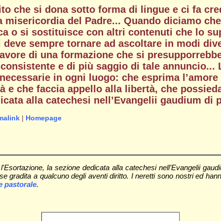
irito che si dona sotto forma di lingue e ci fa c
ita misericordia del Padre... Quando diciamo ch
ca o si sostituisce con altri contenuti che lo su
i deve sempre tornare ad ascoltare in modi dive
vore di una formazione che si presupporrebbe e
ù consistente e di più saggio di tale annuncio...
necessarie in ogni luogo: che esprima l’amore s
 e che faccia appello alla libertà, che possieda 
cata alla catechesi nell’Evangelii gaudium di
malink
|
Homepage
e l'Esortazione, la sezione dedicata alla catechesi nell’Evangelii ga
gradita a qualcuno degli aventi diritto. I neretti sono nostri ed hanno
e pastorale
.