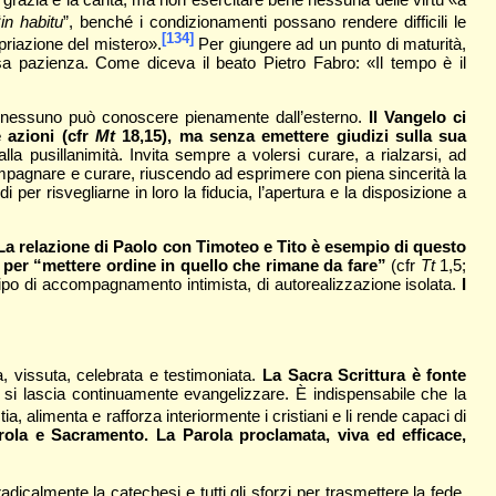
“
in habitu
”, benché i condizionamenti possano rendere difficili le
[134]
priazione del mistero».
Per giungere ad un punto di maturità,
a pazienza. Come diceva il beato Pietro Fabro: «Il tempo è il
e nessuno può conoscere pienamente dall’esterno.
Il Vangelo ci
 azioni (cfr
Mt
18,15), ma senza emettere giudizi sulla sua
a pusillanimità. Invita sempre a volersi curare, a rialzarsi, ad
ompagnare e curare, riuscendo ad esprimere con piena sincerità la
per risvegliarne in loro la fiducia, l’apertura e la disposizione a
La relazione di Paolo con Timoteo e Tito è esempio di questo
 per “mettere ordine in quello che rimane da fare”
(cfr
Tt
1,5;
i tipo di accompagnamento intimista, di autorealizzazione isolata.
I
, vissuta, celebrata e testimoniata.
La Sacra Scrittura
è fonte
si lascia continuamente evangelizzare. È indispensabile che la
ia, alimenta e rafforza interiormente i cristiani e li rende capaci di
ola e Sacramento. La Parola proclamata, viva ed efficace,
dicalmente la catechesi e tutti gli sforzi per trasmettere la fede.