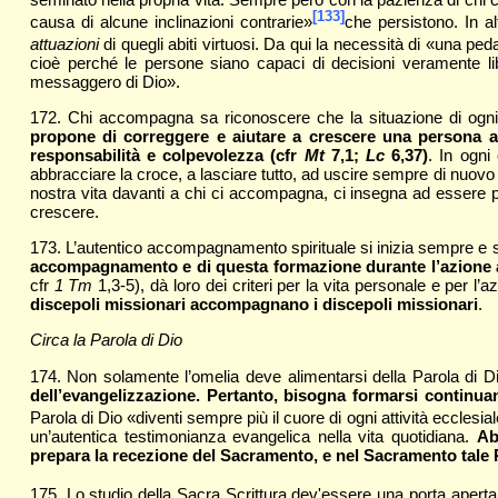
[133]
causa di alcune inclinazioni contrarie»
che persistono. In al
attuazioni
di quegli abiti virtuosi. Da qui la necessità di «una p
cioè perché le persone siano capaci di decisioni veramente l
messaggero di Dio».
172. Chi accompagna sa riconoscere che la situazione di ogni
propone di correggere e aiutare a crescere una persona a 
responsabilità e colpevolezza (cfr
Mt
7,1;
Lc
6,37)
. In ogni
abbracciare la croce, a lasciare tutto, ad uscire sempre di nuov
nostra vita davanti a chi ci accompagna, ci insegna ad essere pazi
crescere.
173. L’autentico accompagnamento spirituale si inizia sempre e si
accompagnamento e di questa formazione durante l’azione apos
cfr
1 Tm
1,3-5), dà loro dei criteri per la vita personale e per l
discepoli missionari accompagnano i discepoli missionari
.
Circa la Parola di Dio
174. Non solamente l’omelia deve alimentarsi della Parola di Di
dell’evangelizzazione. Pertanto, bisogna formarsi continuam
Parola di Dio «diventi sempre più il cuore di ogni attività ecclesial
un’autentica testimonianza evangelica nella vita quotidiana.
Ab
prepara la recezione del Sacramento, e nel Sacramento tale 
175. Lo studio della Sacra Scrittura dev'essere una porta aperta a