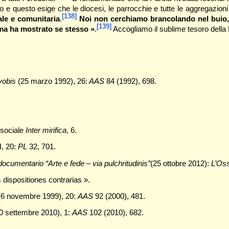
io e questo esige che le diocesi, le parrocchie e tutte le aggregazioni
[138]
le e comunitaria
.
Noi non cerchiamo brancolando nel buio, 
[139]
 ma ha mostrato se stesso
»
.
Accogliamo il sublime tesoro della P
vobis
(25 marzo 1992), 26:
AAS
84 (1992), 698.
 sociale
Inter mirifica
, 6.
II, 20:
PL
32, 701.
ocumentario “Arte e fede – via pulchritudinis”
(25 ottobre 2012):
L’Os
uas dispositiones contrarias ».
6 novembre 1999), 20:
AAS
92 (2000), 481.
0 settembre 2010), 1:
AAS
102 (2010), 682.