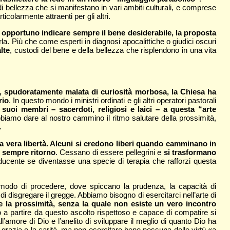
di bellezza che si manifestano in vari ambiti culturali, e comprese
colarmente attraenti per gli altri.
 è opportuno indicare sempre il bene desiderabile, la proposta
a. Più che come esperti in diagnosi apocalittiche o giudici oscuri
lte
, custodi del bene e della bellezza che risplendono in una vita
tri, spudoratamente malata di curiosità morbosa, la Chiesa ha
rio
. In questo mondo i ministri ordinati e gli altri operatori pastorali
 suoi membri – sacerdoti, religiosi e laici – a questa “arte
biamo dare al nostro cammino il ritmo salutare della prossimità,
.
 vera libertà. Alcuni si credono liberi quando camminano in
e sempre ritorno
. Cessano di essere pellegrini e
si trasformano
cente se diventasse una specie di terapia che rafforzi questa
modo di procedere, dove spiccano la prudenza, la capacità di
 di disgregare il gregge. Abbiamo bisogno di esercitarci nell’arte di
e la prossimità, senza la quale non esiste un vero incontro
lo a partire da questo ascolto rispettoso e capace di compatire si
ll’amore di Dio e l’anelito di sviluppare il meglio di quanto Dio ha
azia e la carità, ma non esercitare bene nessuna delle virtù «a