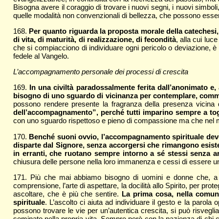
Bisogna avere il coraggio di trovare i nuovi segni, i nuovi simbol
quelle modalità non convenzionali di bellezza, che possono essere 
168.
Per quanto riguarda la proposta morale della catechesi, c
di vita, di maturità, di realizzazione, di fecondità
, alla cui lu
che si compiacciono di individuare ogni pericolo o deviazione
fedele al Vangelo.
L’accompagnamento personale dei processi di crescita
169.
In
una civiltà paradossalmente ferita dall’anonimato e, 
bisogno di uno sguardo di vicinanza per contemplare, commuov
possono rendere presente la fragranza della presenza vicina
dell’accompagnamento”, perché tutti imparino sempre a toglie
con uno sguardo rispettoso e pieno di compassione ma che nel med
170.
Benché suoni ovvio, l’accompagnamento spirituale deve
disparte dal Signore, senza accorgersi che rimangono esist
in erranti, che ruotano sempre intorno a sé stessi senza a
chiusura delle persone nella loro immanenza e cessi di essere un
171. Più che mai abbiamo bisogno di uomini e donne che, a p
comprensione, l’arte di aspettare, la docilità allo Spirito, per pro
ascoltare, che è più che sentire.
La prima cosa, nella comuni
spirituale
. L’ascolto ci aiuta ad individuare il gesto e la parol
possono trovare le vie per un’autentica crescita, si può risvegliar
seminato nella propria vita. Sempre però con la pazienza di ch