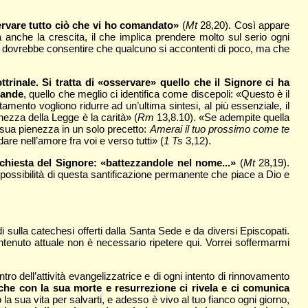
rvare tutto ciò che vi ho comandato»
(
Mt
28,20). Così appare
 anche la crescita, il che implica prendere molto sul serio ogni
n dovrebbe consentire che qualcuno si accontenti di poco, ma che
rinale. Si tratta di «osservare» quello che il Signore ci ha
rande
, quello che meglio ci identifica come discepoli: «Questo è il
mento vogliono ridurre ad un’ultima sintesi, al più essenziale, il
nezza della Legge è la carità» (
Rm
13,8.10). «Se adempite quella
la sua pienezza in un solo precetto:
Amerai il tuo prossimo come te
e nell’amore fra voi e verso tutti» (
1 Ts
3,12).
ichiesta del Signore: «battezzandole nel nome...»
(
Mt
28,19).
 possibilità di questa santificazione permanente che piace a Dio e
di sulla catechesi offerti dalla Santa Sede e da diversi Episcopati.
ontenuto attuale non è necessario ripetere qui. Vorrei soffermarmi
tro dell’attività evangelizzatrice e di ogni intento di rinnovamento
, che con la sua morte e resurrezione ci rivela e ci comunica
a sua vita per salvarti, e adesso è vivo al tuo fianco ogni giorno,