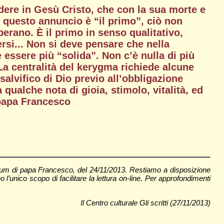
redere in Gesù Cristo, che con la sua morte e
e questo annuncio è “il primo”, ciò non
perano. È il primo in senso qualitativo,
rsi... Non si deve pensare che nella
ssere più “solida”. Non c’è nulla di più
 La centralità del kerygma richiede alcune
alvifico di Dio previo all’obbligazione
qualche nota di gioia, stimolo, vitalità, ed
 papa Francesco
udium di papa Francesco, del 24/11/2013. Restiamo a disposizione
 l’unico scopo di facilitare la lettura on-line. Per approfondimenti
Il Centro culturale Gli scritti (27/11/2013)