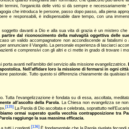
tri termini, l’organicità delle virtù si dà sempre e necessariamente 
edagogia che introduca le persone, passo dopo passo, alla piena appro
ibere e responsabili, è indispensabile dare tempo, con una immens
 soggetto davanti a Dio e alla sua vita di grazia è un mistero ch
partire dal riconoscimento della malvagità oggettiva delle sue
 caso un valido accompagnatore non accondiscende ai fatalismi o all
o per annunciare il Vangelo. La personale esperienza di lasciarci acc
enti e comprensivi con gli altri e ci mette in grado di trovare i modi 
 porta avanti nell’ambito del servizio alla missione evangelizzatrice.
tolica. Nell’affidare loro la missione di fermarsi in ogni città
’azione pastorale. Tutto questo si differenzia chiaramente da qualsias
o. Tutta l’evangelizzazione è fondata su di essa, ascoltata, meditata
ente all’ascolto della Parola
. La Chiesa non evangelizza se non 
[135]
e».
La Parola di Dio ascoltata e celebrata, soprattutto nell’Eucarist
biamo ormai superato quella vecchia contrapposizione tra Par
Parola raggiunge la sua massima efficacia
.
[136]
 tutti i credenti.
È fondamentale che la Parola rivelata fecondi ra