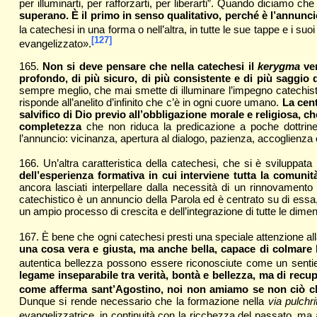
per illuminarti, per rafforzarti, per liberarti”. Quando diciamo ch
superano. È il primo in senso qualitativo, perché è l’annunc
la catechesi in una forma o nell’altra, in tutte le sue tappe e i su
[127]
evangelizzato».
165.
Non si deve pensare che nella catechesi il
kerygma
ven
profondo, di più sicuro, di più consistente e di più saggio 
sempre meglio, che mai smette di illuminare l’impegno catechist
risponde all’anelito d’infinito che c’è in ogni cuore umano.
La cent
salvifico di Dio previo all’obbligazione morale e religiosa, c
completezza
che non riduca la predicazione a poche dottrine 
l’annuncio: vicinanza, apertura al dialogo, pazienza, accoglienz
166. Un’altra caratteristica della catechesi, che si è sviluppata 
dell’esperienza formativa in cui interviene tutta la comunità
ancora lasciati interpellare dalla necessità di un rinnovamen
catechistico è un annuncio della Parola ed è centrato su di essa
un ampio processo di crescita e dell’integrazione di tutte le dime
167. È bene che ogni catechesi presti una speciale attenzione alla
una cosa vera e giusta, ma anche bella, capace di colmare 
autentica bellezza possono essere riconosciute come un sentie
legame inseparabile tra verità, bontà e bellezza, ma di recup
come afferma sant’Agostino, noi non amiamo se non ciò ch
Dunque si rende necessario che la formazione nella
via pulchri
evangelizzatrice, in continuità con la ricchezza del passato, ma a