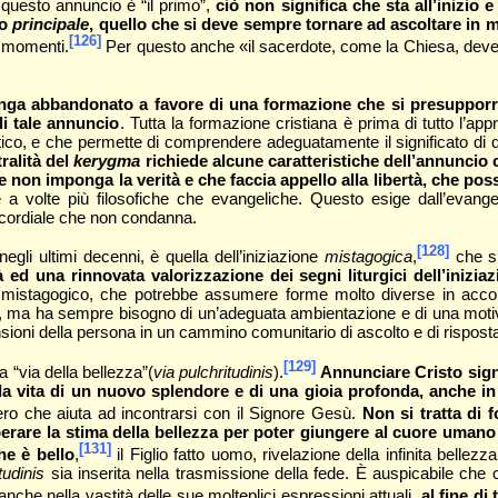
e questo annuncio è “il primo”,
ciò non significa che sta all’inizio 
io
principale
, quello che si deve sempre tornare ad ascoltare in 
[126]
oi momenti.
Per questo anche «il sacerdote, come la Chiesa, deve
ga abbandonato a favore di una formazione che si presupporrebb
di tale annuncio
. Tutta la formazione cristiana è prima di tutto l’a
ico, e che permette di comprendere adeguatamente il significato di 
ralità del
kerygma
richiede alcune caratteristiche dell’annuncio
he non imponga la verità e che faccia appello alla libertà, che pos
a volte più filosofiche che evangeliche. Questo esige dall’evange
a cordiale che non condanna.
[128]
negli ultimi decenni, è quella dell’iniziazione
mistagogica
,
che si
 ed una rinnovata valorizzazione dei segni liturgici dell’iniziaz
to mistagogico, che potrebbe assumere forme molto diverse in accor
, ma ha sempre bisogno di un’adeguata ambientazione e di una motivazi
nsioni della persona in un cammino comunitario di ascolto e di rispost
[129]
 “via della bellezza”(
via pulchritudinis
).
Annunciare Cristo sign
la vita di un nuovo splendore e di una gioia profonda, anche i
ro che aiuta ad incontrarsi con il Signore Gesù.
Non si tratta di 
erare la stima della bellezza per poter giungere al cuore umano e
[131]
e è bello
,
il Figlio fatto uomo, rivelazione della infinita bel
tudinis
sia inserita nella trasmissione della fede. È auspicabile che 
nche nella vastità delle sue molteplici espressioni attuali,
al fine d