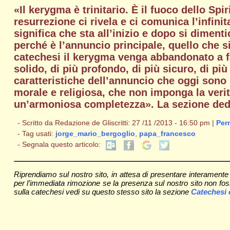
«Il kerygma è trinitario. È il fuoco dello Sp
resurrezione ci rivela e ci comunica l’infin
significa che sta all’inizio e dopo si dimenti
perché è l’annuncio principale, quello che s
catechesi il kerygma venga abbandonato a fa
solido, di più profondo, di più sicuro, di pi
caratteristiche dell’annuncio che oggi sono 
morale e religiosa, che non imponga la verità
un’armoniosa completezza». La sezione dedi
- Scritto da Redazione de Gliscritti: 27 /11 /2013 - 16:50 pm |
Per
- Tag usati:
jorge_mario_bergoglio
,
papa_francesco
- Segnala questo articolo:
Riprendiamo sul nostro sito, in attesa di presentare interament
per l’immediata rimozione se la presenza sul nostro sito non fosse 
sulla catechesi vedi su questo stesso sito la sezione
Catechesi 