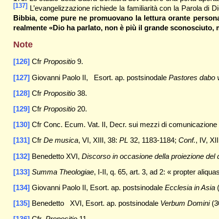
[137]
L’evangelizzazione richiede la familiarità con la Parola di D
Bibbia, come pure ne promuovano la lettura orante persona
realmente «Dio ha parlato, non è più il grande sconosciuto,
Note
[126]
Cfr
Propositio
9.
[127]
Giovanni Paolo II, Esort. ap. postsinodale
Pastores dabo 
[128]
Cfr
Propositio
38.
[129]
Cfr
Propositio
20.
[130]
Cfr Conc. Ecum. Vat. II, Decr. sui mezzi di comunicazione
[131]
Cfr
De musica
, VI, XIII, 38:
PL
32, 1183-1184;
Conf.
, IV, XI
[132]
Benedetto XVI,
Discorso in occasione della proiezione del d
[133]
Summa Theologiae
, I-II, q. 65, art. 3, ad 2: « propter aliq
[134]
Giovanni Paolo II, Esort. ap. postsinodale
Ecclesia in Asia
(
[135]
Benedetto XVI, Esort. ap. postsinodale
Verbum Domini
(3
[136]
Cfr
Propositio
11.