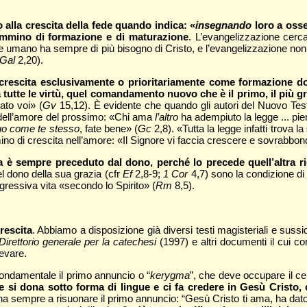
alla crescita della fede quando indica: «
insegnando
loro a osse
mmino di formazione e di maturazione
. L’evangelizzazione cerca
ere umano ha sempre di più bisogno di Cristo, e l’evangelizzazione no
Gal
2,20).
crescita esclusivamente o prioritariamente come formazione dott
 tutte le virtù, quel comandamento nuovo che è il primo, il più g
ato voi» (
Gv
15,12). È evidente che quando gli autori del Nuovo Testa
a dell’amore del prossimo: «Chi ama
l’altro
ha adempiuto la legge ... pie
uo come te stesso
, fate bene» (
Gc
2,8). «Tutta la legge infatti trova 
di crescita nell’amore: «Il Signore vi faccia crescere e sovrabbondar
a è sempre preceduto dal dono, perché lo precede quell’altra r
del dono della sua grazia (cfr
Ef
2,8-9;
1 Cor
4,7) sono la condizione di
rogressiva vita «secondo lo Spirito» (
Rm
8,5).
rescita
. Abbiamo a disposizione già diversi testi magisteriali e sussi
Direttorio generale per la catechesi
(1997) e altri documenti il cui c
evare.
ondamentale il primo annuncio o “
kerygma
”, che deve occupare il cen
che si dona sotto forma di lingue e ci fa credere in Gesù Cristo
na sempre a risuonare il primo annuncio: “Gesù Cristo ti ama, ha dato l