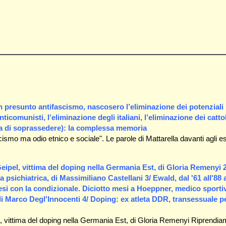
un presunto antifascismo, nascosero l’eliminazione dei potenziali
ticomunisti, l’eliminazione degli italiani, l’eliminazione dei cattol
iana di soprassedere): la complessa memoria
cismo ma odio etnico e sociale". Le parole di Mattarella davanti agli es
 Geipel, vittima del doping nella Germania Est, di Gloria Remenyi 2
 psichiatrica, di Massimiliano Castellani 3/ Ewald, dal '61 all'88 
mesi con la condizionale. Diciotto mesi a Hoeppner, medico sporti
di Marco Degl'Innocenti 4/ Doping: ex atleta DDR, transessuale p
ipel, vittima del doping nella Germania Est, di Gloria Remenyi Riprendi