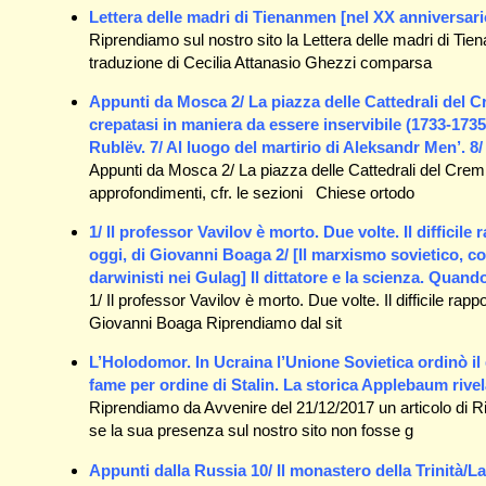
Lettera delle madri di Tienanmen [nel XX anniversari
Riprendiamo sul nostro sito la Lettera delle madri di Tie
traduzione di Cecilia Attanasio Ghezzi comparsa
Appunti da Mosca 2/ La piazza delle Cattedrali del C
crepatasi in maniera da essere inservibile (1733-173
Rublëv. 7/ Al luogo del martirio di Aleksandr Men’. 8/ L
Appunti da Mosca 2/ La piazza delle Cattedrali del Creml
approfondimenti, cfr. le sezioni Chiese ortodo
1/ Il professor Vavilov è morto. Due volte. Il difficile 
oggi, di Giovanni Boaga 2/ [Il marxismo sovietico, c
darwinisti nei Gulag] Il dittatore e la scienza. Quando
1/ Il professor Vavilov è morto. Due volte. Il difficile rappo
Giovanni Boaga Riprendiamo dal sit
L’Holodomor. In Ucraina l’Unione Sovietica ordinò il
fame per ordine di Stalin. La storica Applebaum rivel
Riprendiamo da Avvenire del 21/12/2017 un articolo di R
se la sua presenza sul nostro sito non fosse g
Appunti dalla Russia 10/ Il monastero della Trinità/