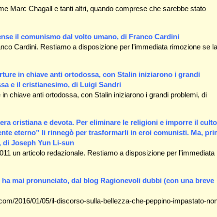
ome Marc Chagall e tanti altri, quando comprese che sarebbe stato
spense il comunismo dal volto umano, di Franco Cardini
anco Cardini. Restiamo a disposizione per l’immediata rimozione se l
perture in chiave anti ortodossa, con Stalin iniziarono i grandi
a e il cristianesimo, di Luigi Sandri
re in chiave anti ortodossa, con Stalin iniziarono i grandi problemi, di
ra cristiana e devota. Per eliminare le religioni e imporre il culto
ente eterno” li rinnegò per trasformarli in eroi comunisti. Ma, pr
., di Joseph Yun Li-sun
11 un articolo redazionale. Restiamo a disposizione per l’immediata
n ha mai pronunciato, dal blog Ragionevoli dubbi (con una breve
.com/2016/01/05/il-discorso-sulla-bellezza-che-peppino-impastato-no