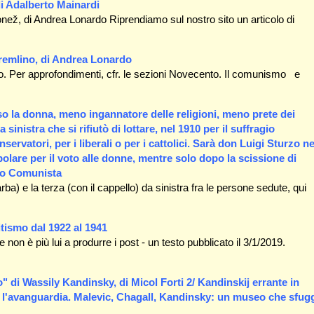
di Adalberto Mainardi
onež, di Andrea Lonardo Riprendiamo sul nostro sito un articolo di
 Cremlino, di Andrea Lonardo
do. Per approfondimenti, cfr. le sezioni Novecento. Il comunismo e
erso la donna, meno ingannatore delle religioni, meno prete dei
 sinistra che si rifiutò di lottare, nel 1910 per il suffragio
ervatori, per i liberali o per i cattolici. Sarà don Luigi Sturzo ne
polare per il voto alle donne, mentre solo dopo la scissione di
ito Comunista
rba) e la terza (con il cappello) da sinistra fra le persone sedute, qui
tismo dal 1922 al 1941
on è più lui a produrre i post - un testo pubblicato il 3/1/2019.
io" di Wassily Kandinsky, di Micol Forti 2/ Kandinskij errante in
" l'avanguardia. Malevic, Chagall, Kandinsky: un museo che sfug