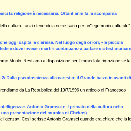
sci la religione è necessaria. ​Ottant’anni fa la scomparsa
della cultura - anzi ritenendola necessaria per un’“egemonia culturale” 
 che oggi ospita le clarisse. Nel luogo degli orrori, «la piccola
fede e dove invece i martiri continuano a parlare e a testimoniar
immo Muolo. Restiamo a disposizione per l’immediata rimozione se la
i 2/ Dalla pseudoscienza alla carestia: il Grande balzo in avanti di
Riprendiamo da La Repubblica del 13/7/1996 un articolo di Francesco
intelligenza». Antonio Gramsci e il primato della cultura nello
n una presentazione del murales di Chekos)
intelligenza». Così scrisse Antonio Gramsci quando era chiaro che la lo