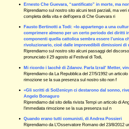
Ernesto Che Guevara, “santificato” in morte, ma non i
Riprendiamo sul nostro sito alcuni testi parziali, ma ve
completa della vita e dell’opera di Che Guevara ri
Fausto Bertinotti a Todi: «Io appartengo a una cultur
comprimere almeno per un certo periodo dei diritti in
componenti quella cattolica sembra essere l’unica ch
rivoluzionario, cioè dalle imprevedibili dimissioni di
Riprendiamo sul nostro sito alcuni passaggi del discorso
pronunciato il 29 agosto al Festival di Todi,
Mi ricordo i lacchè di Zdanov. Parla Izrail' Metter, vi
Riprendiamo da La Repubblica del 27/5/1992 un articolo 
rimozione se la sua presenza sul nostro sito non f
«Gli scritti di Solženicyn ci destarono dal sonno, ri
Angelo Bonaguro
Riprendiamo dal sito della rivista Tempi un articolo di A
l’immediata rimozione se la sua presenza sul n
Quando erano tutti comunisti, di Andrea Possieri
Riprendiamo da L’Osservatore Romano del 23/8/2012 un a