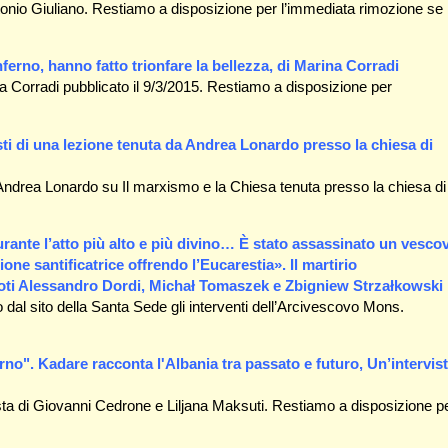
tonio Giuliano. Restiamo a disposizione per l’immediata rimozione se 
ferno, hanno fatto trionfare la bellezza, di Marina Corradi
na Corradi pubblicato il 9/3/2015. Restiamo a disposizione per
esti di una lezione tenuta da Andrea Lonardo presso la chiesa di
di Andrea Lonardo su Il marxismo e la Chiesa tenuta presso la chiesa di
ante l’atto più alto e più divino… È stato assassinato un vesco
one santificatrice offrendo l’Eucarestia». Il martirio
oti Alessandro Dordi, Michał Tomaszek e Zbigniew Strzałkowski
dal sito della Santa Sede gli interventi dell’Arcivescovo Mons.
rno". Kadare racconta l'Albania tra passato e futuro, Un’intervis
ta di Giovanni Cedrone e Liljana Maksuti. Restiamo a disposizione p