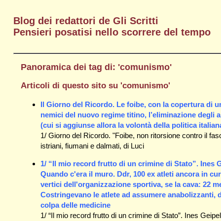
Blog dei redattori de Gli Scritti
Pensieri posatisi nello scorrere del tempo
Panoramica dei tag di: 'comunismo'
Articoli di questo sito su 'comunismo'
Il Giorno del Ricordo. Le foibe, con la copertura di 
nemici del nuovo regime titino, l’eliminazione degli an
(cui si aggiunse allora la volontà della politica ital
1/ Giorno del Ricordo. "Foibe, non ritorsione contro il fas
istriani, fiumani e dalmati, di Luci
1/ “Il mio record frutto di un crimine di Stato”. Ines
Quando c'era il muro. Ddr, 100 ex atleti ancora in cura
vertici dell'organizzazione sportiva, se la cava: 22 
Costringevano le atlete ad assumere anabolizzanti, 
colpa delle medicine
1/ “Il mio record frutto di un crimine di Stato”. Ines Ge