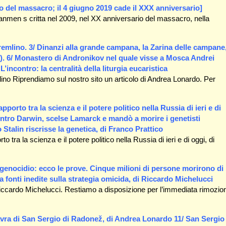
o del massacro; il 4 giugno 2019 cade il XXX anniversario]
nanmen s critta nel 2009, nel XX anniversario del massacro, nella
remlino. 3/ Dinanzi alla grande campana, la Zarina delle campane
5). 6/ Monastero di Andronikov nel quale visse a Mosca Andrei
’incontro: la centralità della liturgia eucaristica
ino Riprendiamo sul nostro sito un articolo di Andrea Lonardo. Per
rapporto tra la scienza e il potere politico nella Russia di ieri e di
ontro Darwin, scelse Lamarck e mandò a morire i genetisti
 Stalin riscrisse la genetica, di Franco Prattico
rto tra la scienza e il potere politico nella Russia di ieri e di oggi, di
 genocidio: ecco le prove. Cinque milioni di persone morirono di
a fonti inedite sulla strategia omicida, di Riccardo Michelucci
iccardo Michelucci. Restiamo a disposizione per l’immediata rimozio
Lavra di San Sergio di Radonež, di Andrea Lonardo 11/ San Sergio 