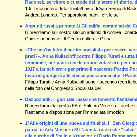
Radonež, servitore e custode del mistero trinitario, 
10/ Il monastero della Trinità/Lavra di San Sergio di Rad
Andrea Lonardo. Per approfondimenti, cfr. le se
Appunti russi a puntate 1/ Gli edifici comunisti del
Riprendiamo sul nostro sito un articolo di Andrea Lonar
Chiese ortodosse . Il Centro culturale Gli sc
«Che cos’ha fatto il partito socialista per essere, v
preti?». Anna Kuliscioﬀ contro Filippo Turati e tutta la
femminile, per paura che le donne votassero per i cons
1917 a far schierare per primo il nascente Partito Po
Livorno giungerà alle stesse posizioni anche il Part
Filippo Turati e Anna Kuliscioff sono il secondo (con la ba
nella foto del Congresso Socialista del
Bezbozhnik: il giornale russo che fomentò l'antisemi
Riprendiamo dal profilo FB di Shlomo Venezia – anche se n
Restiamo a disposizione per l’immediata rimozion
1/ Alle origini di una nuova spiritualità. I "San Giorg
patria, di Ada Masoero 3/ L'autista russo che "salvò
alle purghe di Stalin e Krusciov, di Dario Pappalardo