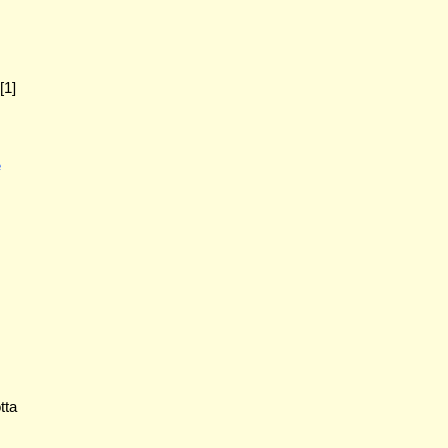
[1]
e
tta