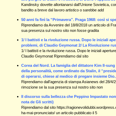
Kandinsky dovette allontanarsi dall’Unione Sovietica, c
bandito a breve dal lavoro artistico o sarebbe add
50 anni fa finì la “Primavera”. Praga 1968: così si 
Riprendiamo da Avvenire del 18/8/2018 un articolo di Fr
sua presenza sul nostro sito non fosse gradita
1/ I battisti e la rivoluzione russa. Dopo le iniziali a
problemi, di Claudio Geymonat 2/ La Rivoluzione russ
1/ I battisti e la rivoluzione russa. Dopo le iniziali apertu
Claudio Geymonat Riprendiamo dal sito
Corea del Nord. La famiglia del dittatore Kim Il-sung e
della personalità, come ordinato da Stalin, il “presid
di operarsi, chiese al medico di pregare insieme Dio
Riprendiamo dall’agenzia di stampa Asianews del 28/4/20
rimozione se la sua presenza sul nostro sito non
Il discorso sulla bellezza che Peppino Impastato no
nota de Gli scritti)
Riprendiamo dal sito https://ragionevolidubbi.wordpress
ha-mai-pronunciato/ un articolo pubblicato il 5