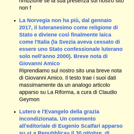
rimozione se la sua presenza sul nostro sito
non f
La Norvegia non ha più, dal gennaio
2017, il luteranesimo come religione di
Stato e diviene così finalmente laica
come l'Italia (la Svezia aveva cessato di
essere uno Stato confessionale luterano
solo nell’anno 2000). Breve nota di
Giovanni Amico
Riprendiamo sul nostro sito una breve nota
di Giovanni Amico. Il testo trae i suoi dati
massimamente da un analogo articolo
apparso su La Riforma, a cura di Claudio
Geymon
Lutero e l'Evangelo della grazia
incondizionata. Un commento
all'editoriale di Eugenio Scalfari apparso
su «La Repubblica» il 30 ottobre, di