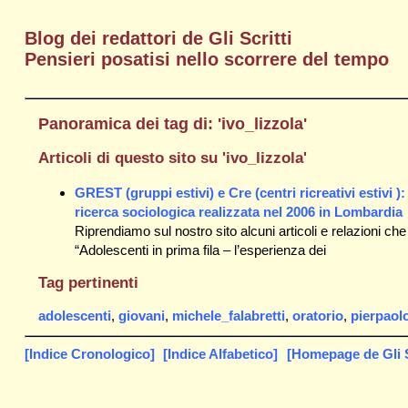
Blog dei redattori de Gli Scritti
Pensieri posatisi nello scorrere del tempo
Panoramica dei tag di: 'ivo_lizzola'
Articoli di questo sito su 'ivo_lizzola'
GREST (gruppi estivi) e Cre (centri ricreativi estivi ):
ricerca sociologica realizzata nel 2006 in Lombardia
Riprendiamo sul nostro sito alcuni articoli e relazioni ch
“Adolescenti in prima fila – l’esperienza dei
Tag pertinenti
adolescenti
,
giovani
,
michele_falabretti
,
oratorio
,
pierpaolo
[Indice Cronologico]
[Indice Alfabetico]
[Homepage de Gli S