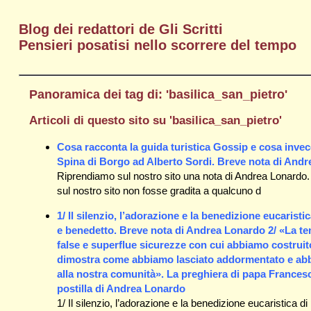
Blog dei redattori de Gli Scritti
Pensieri posatisi nello scorrere del tempo
Panoramica dei tag di: 'basilica_san_pietro'
Articoli di questo sito su 'basilica_san_pietro'
Cosa racconta la guida turistica Gossip e cosa invec
Spina di Borgo ad Alberto Sordi. Breve nota di And
Riprendiamo sul nostro sito una nota di Andrea Lonardo
sul nostro sito non fosse gradita a qualcuno d
1/ Il silenzio, l’adorazione e la benedizione eucaris
e benedetto. Breve nota di Andrea Lonardo 2/ «La tem
false e superflue sicurezze con cui abbiamo costruito l
dimostra come abbiamo lasciato addormentato e abban
alla nostra comunità». La preghiera di papa Francesc
postilla di Andrea Lonardo
1/ Il silenzio, l’adorazione e la benedizione eucaristica