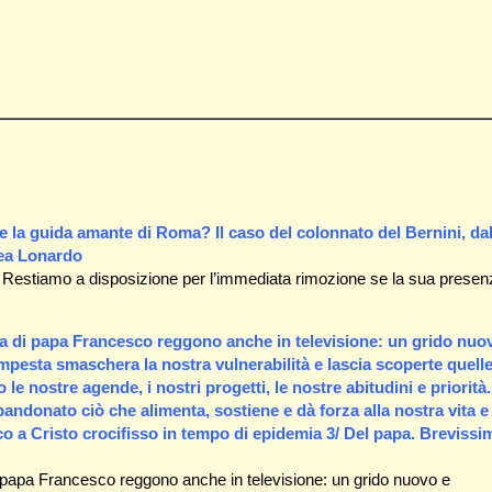
e la guida amante di Roma? Il caso del colonnato del Bernini, dal
rea Lonardo
. Restiamo a disposizione per l’immediata rimozione se la sua presen
tica di papa Francesco reggono anche in televisione: un grido nuo
pesta smaschera la nostra vulnerabilità e lascia scoperte quell
e nostre agende, i nostri progetti, le nostre abitudini e priorità.
donato ciò che alimenta, sostiene e dà forza alla nostra vita e
o a Cristo crocifisso in tempo di epidemia 3/ Del papa. Brevissi
 di papa Francesco reggono anche in televisione: un grido nuovo e