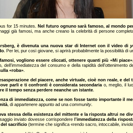
ous for 15 minutes.
Nel futuro ognuno sarà famoso, al mondo per 
ersonaggi già famosi, ma anche creano la celebrità di persone complet
rsberg, è divenuta una nuova star di Internet con il video di
y
do
. Per lei, pur così giovane, si aprirà probabilmente la possibilità di u
famosi, vogliono essere cliccati, ottenere quanti più «Mi piace»
tempo, dell’immediatezza del consumo e della rapidità dell’ottenimen
sulla «roba»
.
’esasperazione del piacere, anche virtuale, cioè non reale, e 
ove parli e ti confronti è considerata secondaria
o, meglio, il lu
ire il tempo senza perdere neanche un istante
.
nza di immediatezza, come se non fosse tanto importante il messa
nità
, di appartenere appunto ad una
community
.
 stessa della esistenza del mittente e la risposta altrui ne di
ssaggio inviato dovesse corrispondere
l’immediatezza della rispost
 del sacrificio
(termine che significa «rendo sacro, intoccabile, inviol