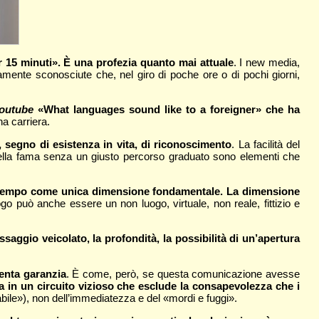
15 minuti». È una profezia quanto mai attuale
. I new media,
amente sconosciute che, nel giro di poche ore o di pochi giorni,
outube
«What languages sound like to a foreigner» che ha
na carriera.
, segno di esistenza in vita, di riconoscimento
. La facilità del
to della fama senza un giusto percorso graduato sono elementi che
del tempo come unica dimensione fondamentale. La dimensione
ogo può anche essere un non luogo, virtuale, non reale, fittizio e
ggio veicolato, la profondità, la possibilità di un’apertura
venta garanzia
. È come, però, se questa comunicazione avesse
a in un circuito vizioso che esclude la consapevolezza che i
abile»), non dell’immediatezza e del «mordi e fuggi».