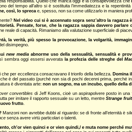
della responsabilità. Quello che manca oggi è la consapevolezza che
dono del tempo all’altro si è sostituita l’immediatezza e la repentinit
e, così, lo spreca
e, spesso, non sa come utilizzarlo in maniera prof
amente?
Nel video cui si è accennato sopra senz’altro la ragazza è
torietà. Pensate, forse, che la ragazza sappia davvero parlare
e reale di capacità. Rimaniamo alla valutazione superficiale di piace
à, la verità, più spesso la provocazione, la volgarità, immagini
 del disimpegno.
sui
new media
abnorme uso della sessualità, sensualità e pro
osì sembra oggi essersi avverata
la profezia delle streghe del
Ma
ici che per eccellenza consacravano il trionfo della bellezza.
Domina i
ciò che è del passato (purché non sia di pochi decenni prima, perché i
zatura è diventata arte:
non un sogno, ma un incubo, quello della dis
ver convertibles
di Jeff Koons, cioè un aspirapolvere posto in una
rutta per imitare il rapporto sessuale su un letto, mentre
Strange fruit
nuovo frutto
.
?
Manzoni non avrebbe dubbi al riguardo: se di fronte all’eternità è si
nce
senza avere virtù particolari o talenti.
ento, ch'or vien quinci e or vien quindi,/ e muta nome perché mu