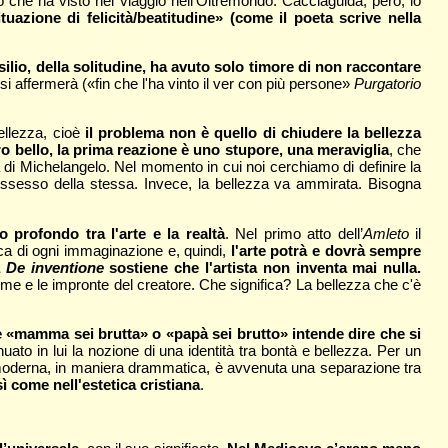
lo che ha visto nel viaggio nell’Oltremondo. Cacciaguida, però, lo
tuazione di felicità/beatitudine» (come il poeta scrive nella
ilio, della solitudine, ha avuto solo timore di non raccontare
 si affermerà («fin che l'ha vinto il ver con più persone»
Purgatorio
ellezza, cioè
il problema non è quello di chiudere la bellezza
ro bello, la prima reazione è uno stupore, una meraviglia
, che
 di Michelangelo. Nel momento in cui noi cerchiamo di definire la
ossesso della stessa. Invece, la bellezza va ammirata. Bisogna
profondo tra l'arte e la realtà
. Nel primo atto dell’
Amleto
il
icca di ogni immaginazione e, quindi,
l'arte potrà e dovrà sempre
a
De inventione
sostiene che l'artista non inventa mai nulla.
orme e le impronte del creatore. Che significa? La bellezza che c'è
«mamma sei brutta» o «papà sei brutto» intende dire che si
uato in lui la nozione di una identità tra bontà e bellezza. Per un
moderna, in maniera drammatica, è avvenuta una separazione tra
sì come nell'estetica cristiana
.