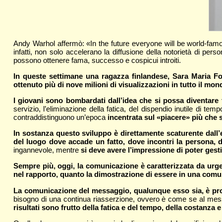
Andy Warhol affermò: «In the future everyone will be world-fam
infatti, non solo accelerano la diffusione della notorietà di p
possono ottenere fama, successo e cospicui introiti.
In queste settimane una ragazza finlandese, Sara Maria Fo
ottenuto più di nove milioni di visualizzazioni in tutto il mon
I giovani sono bombardati dall’idea che si possa diventare 
servizio, l’eliminazione della fatica, del dispendio inutile di 
contraddistinguono un’epoca
incentrata sul «piacere» più che 
In sostanza questo sviluppo è direttamente scaturente dall
del luogo dove accade un fatto, dove incontri la persona, d
ingannevole, mentre
si deve avere l’impressione di poter gest
Sempre più, oggi, la comunicazione è caratterizzata da urge
nel rapporto, quanto la dimostrazione di essere in una comu
La comunicazione del messaggio, qualunque esso sia, è prova
bisogno di una continua riasserzione, ovvero è come se al me
risultati sono frutto della fatica e del tempo, della costanza e