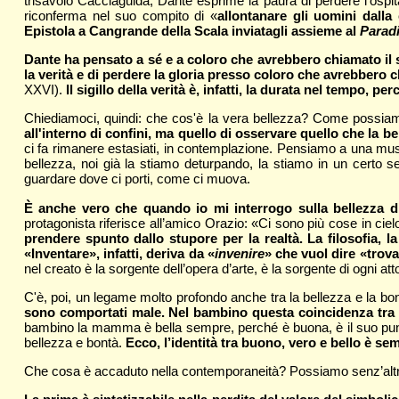
trisavolo Cacciaguida, Dante esprime la paura di perdere l’ospita
riconferma nel suo compito di «
allontanare gli uomini dalla 
Epistola a Cangrande della Scala inviatagli assieme al
Parad
Dante ha pensato a sé e a coloro che avrebbero chiamato il su
la verità e di perdere la gloria presso coloro che avrebbero 
XXVI).
Il sigillo della verità è, infatti, la durata nel tempo, p
Chiediamoci, quindi: che cos'è la vera bellezza? Come possiamo 
all'interno di confini, ma quello di osservare quello che la
ci fa rimanere estasiati, in contemplazione. Pensiamo a una musi
bellezza, noi già la stiamo deturpando, la stiamo in un certo
guardare dove ci porti, come ci muova.
È anche vero che quando io mi interrogo sulla bellezza d
protagonista riferisce all’amico Orazio: «Ci sono più cose in ciel
prendere spunto dallo stupore per la realtà. La filosofia, l
«Inventare», infatti, deriva da «
invenire
» che vuol dire «trov
nel creato è la sorgente dell’opera d’arte, è la sorgente di ogni atto,
C'è, poi, un legame molto profondo anche tra la bellezza e la bo
sono comportati male. Nel bambino questa coincidenza tra 
bambino la mamma è bella sempre, perché è buona, è il suo pun
bellezza e bontà.
Ecco, l’identità tra buono, vero e bello è sem
Che cosa è accaduto nella contemporaneità? Possiamo senz’altro