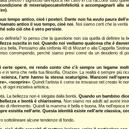
lità presso i signorotti dell’epoca nel caso in cui racconti tutto quel
condizione di miseria/peccato/infelicità e accompagnarli alla si
iso
)
.
o tempo antico, cioè i posteri. Dante non ha avuto paura dell’es
chiamato antico il suo tempo, cioè noi
. Noi siamo certi che la verità
erché solo ciò che è vero persiste
.
definirla? Io penso che la questione non sia quella di definire la b
 bellezza suscita in noi. Quando noi vediamo qualcosa che è davve
ca bella. Pensiamo alla sinfonia 40 di Mozart o alla Cappella Sistina
 senso corrompendo, perché siamo presi come da un desiderio di p
i certe opere, mi rendo conto che c'è sempre un legame molto 
o e in terra che nella tua filosofia, Orazio». La realtà è sempre più r
a scienza, l’arte hanno la stessa scaturigine. Manzoni nell’oper
are», «scoprire»
. Quindi l'artista è come se trovasse nel creato le n
 di ogni iniziativa artistica.
ntà. La bellezza non è slegata dalla bontà.
Quando un bambino dice 
bellezza e bontà è chiarissima
. Non siamo noi adulti ad avere insin
to di riferimento. Quindi la mamma è bella e buona. Ma nell'epoca 
pre esistita nell'arte. Questa identità esiste nell'arte classica, co
 sottolineare alcune tendenze di fondo.