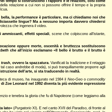
nel tempo si costruiscono i rapporti e le relazioni, così come
à della relazione a cui non si possono offrire il tempo e la propria
icua.
 bella, la
performance
è particolare, ma ci chiediamo noi che
 diciassette lingue? Ma a nessuno importa davvero chiedersi
volezza che ingenera il video.
 ammiccanti, effetti speciali
, scene che colpiscono all’istante,
vocazione oppure morte, oscenità e bruttezza sostituiscono
cbeth
che all’inizio esclamano «Il bello è brutto e il brutto è
l
trash
, ovvero la spazzatura
. Vanificati la tradizione e il retaggio
n tal caso andrebbe di moda), si può tranquillamente proporre agli
truzione dell’arte, si sta traducendo in realtà
.
 teca di museo, ha inaugurato nel 1984 il
Neo-Geo
o
commodity
di Zoe Leonard nel 1992 diventa la più evidente espressione
lenzio e tenebra la gloria che fu di Napoleone (come leggiamo alla
ta lato»
(
Purgatorio
XI). E nel canto XVII del
Paradiso
, di fronte al