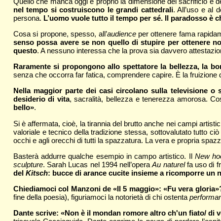
Quello che manca oggi è proprio la dimensione del sacrificio e 
nel tempo si costruiscono le grandi cattedrali
. All’uso e al 
persona.
L’uomo vuole tutto il tempo per sé. Il paradosso è ch
Cosa si propone, spesso, all’
audience
per ottenere fama rapid
senso possa avere se non quello di stupire per ottenere no
questo
. A nessuno interessa che la prova sia davvero attestazion
Raramente si propongono allo spettatore la bellezza, la bont
senza che occorra far fatica, comprendere capire. È la fruizione
Nella maggior parte dei casi circolano sulla televisione o 
desiderio di vita
, sacralità, bellezza e tenerezza amorosa. C
bello»
.
Si è affermata, cioè, la tirannia del brutto anche nei campi artist
valoriale e tecnico della tradizione stessa, sottovalutato tutto 
occhi e agli orecchi di tutti la spazzatura. La vera e propria spaz
Basterà addurre qualche esempio in campo artistico. Il
New hoo
sculpture
. Sarah Lucas nel 1994 nell’opera
Au naturel
fa uso di f
del
Kitsch
: bucce di arance cucite insieme a ricomporre un 
Chiediamoci col Manzoni de «Il 5 maggio»: «Fu vera gloria»
fine della poesia), figuriamoci la notorietà di chi ostenta
performa
Dante scrive: «Non è il mondan romore altro ch'un fiato/ di v