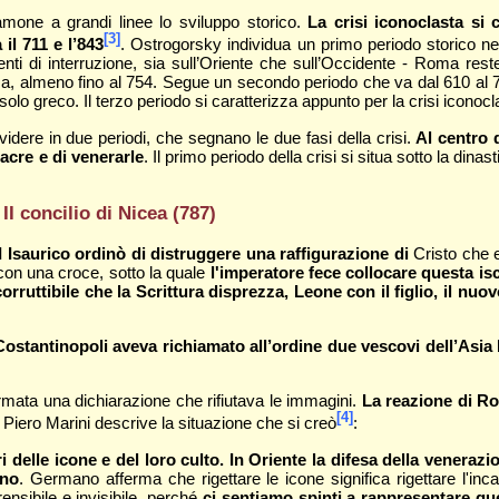
iamone a grandi linee lo sviluppo storico.
La crisi iconoclasta si 
[3]
il 711 e l’843
. Ostrogorsky individua un primo periodo storico nel
enti di interruzione, sia sull’Oriente che sull’Occidente - Roma re
Roma, almeno fino al 754. Segue un secondo periodo che va dal 610 al
el solo greco. Il terzo periodo si caratterizza appunto per la crisi iconocl
videre in due periodi, che segnano le due fasi della crisi.
Al centro d
acre e di venerarle
. Il primo periodo della crisi si situa sotto la dina
 II concilio di Nicea (787)
I Isaurico
ordinò di distruggere una raffigurazione di
Cristo che e
con una croce, sotto la quale
l'imperatore fece collocare questa i
a corruttibile che la Scrittura disprezza, Leone con il figlio, il nu
ostantinopoli aveva richiamato all’ordine due vescovi dell’Asia
irmata una dichiarazione che rifiutava le immagini.
La reazione di Ro
[4]
 Piero Marini descrive la situazione che si creò
:
 delle icone e del loro culto. In Oriente la difesa della veneraz
eno
. Germano afferma che rigettare le icone significa rigettare l'in
nsibile e invisibile, perché
ci sentiamo spinti a rappresentare qu