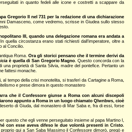
erseguitati in quanto fedeli alle icone e costretti a scappare da
apa Gregorio II nel 731 per la redazione di una dichiarazione
 Giovanni Damasceno, come vedremo, scrisse in Giudea sullo stesso
esto.
inopolitano III, quando una delegazione romana era andata a
n quella circostanza erano stati richiesti dall’imperatore, oltre a
 al Concilio.
 antiqua Roma
.
Ora gli storici pensano che il termine derivi da
icia
è quella di San Gregorio Magno
. Questo concorda con la
 una proprietà di Santa Silvia, madre del pontefice. Pertanto un
nne fattesi monache.
li, al tempo della crisi monotelita, si trasferì da Cartagine a Roma,
 ditelismo e prese dimora in questo monastero
arra che il Confessore giunse a Roma con alcuni discepoli
lloggiarono appunto a Roma in un luogo chiamato Qlwnbws, cioè
eserto di Giuda, dal monastero di Mar Saba e, fra di essi, forse
per questo che egli venne perseguitato insieme al papa Martino I,
hé con esse aveva difeso le due volontà presenti in Cristo
.
ne proprio qui a San Saba Massimo il Confessore dimorò, pregò e