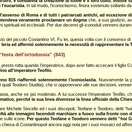
struirli, e condanna la creazione di icone e il loro culto. Insiste 
l'eucaristia
. In tal modo, l'iconoclasmo, finora sostenuto soltanto da
assenso di Roma e di tutti i patriarcati antichi, ad eccezione 
ntendeva veramente proclamare un dogma
che, a suo giudizio, av
oni spirituali ed ecclesiali. Per due decenni gli iconoduli vennero dur
sto del piccolo Costantino VI. Fu lei, questa volta con il consenso 
 Ieria ed affermò solennemente la necessità di rappresentare la Tr
 “festa dell'ortodossia” (843)
 presto rotta quando l'imperatrice, dopo aver fatto accecare il figlio 
ino all'imperatore Teofilo
.
anno 815 riaffermò solennemente l’iconoclastia
. Nuovamente la p
i quali Teodoro Studita), che si opponevano alle sue decisioni, vennero 
asta, anche se più moderato. A lui successe l’imperatore Teofilo, ch
atico, perché la sua linea divenisse la linea ufficiale della Chie
 Michele Sincello ed i suoi discepoli, Teofane e Teodoro, detti “ho
deltà alle immagini facendoli marchiare a fuoco sulla fronte con 
le sulle icone.
Per questo Teofane e Teodoro vennero detti “hoi Grap
 chiesa di Costantinopoli ancora oggi nota per i suoi mosaici ed affre