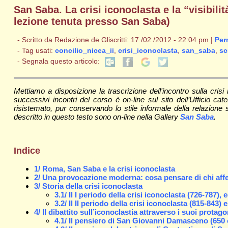
San Saba. La crisi iconoclasta e la “visibilit
lezione tenuta presso San Saba)
- Scritto da Redazione de Gliscritti: 17 /02 /2012 - 22:04 pm |
Per
- Tag usati:
concilio_nicea_ii
,
crisi_iconoclasta
,
san_saba
,
sc
- Segnala questo articolo:
Mettiamo a disposizione la trascrizione dell'incontro sulla cris
successivi incontri del corso è on-line sul sito dell’Ufficio ca
risistemato, pur conservando lo stile informale della relazione 
descritto in questo testo sono on-line nella Gallery
San Saba
.
Indice
1/ Roma, San Saba e la crisi iconoclasta
2/ Una provocazione moderna: cosa pensare di chi aff
3/ Storia della crisi iconoclasta
3.1/ Il I periodo della crisi iconoclasta (726-787), e
3.2/ Il II periodo della crisi iconoclasta (815-843) 
4/ Il dibattito sull’iconoclastia attraverso i suoi protago
4.1/ Il pensiero di San Giovanni Damasceno (650 