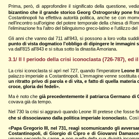
Prima, però, di approfondire il significato della questione, ved
bizantino che il grande storico Georg Ostrogorsky pone fra 
Costantinopoli ha effettiva autorità politica, anche se con mom
nell’incontro sull’origine del potere temporale della chiesa di 
l’eliminazione fra l’altro del bilinguismo greco-latino e l’utilizzo d
Gli anni che vanno dal 711 all’843, si possono a loro volta suddi
punto di vista dogmatico l'obbligo di dipingere le immagini s
va dall’815 all’843 e si situa sotto la dinastia Amoriana.
3.1/ Il I periodo della crisi iconoclasta (726-787), ed il
La crisi iconoclasta si aprì nel 727, quando l’imperatore
Leone II
palazzo imperiale a Costantinopoli. L'immagine venne sostituita 
un ritratto privo di parola e di vita, e fatto di quella materi
croce, gloria dei fedeli».
Ma è noto che
già precedentemente il patriarca Germano di C
covava già da tempo.
Nel 730 la crisi si aggravò quando Leone III pretese che fosse f
che si dissociavano dalla politica imperiale iconoclast
a. Così
«
Papa Gregorio III, nel 731, reagì scomunicando gli avversari
Costantinopoli, di Giorgio di Cipro e di Giovanni Damasc
umano secondo la carne, e non quella della sua divinità incompre