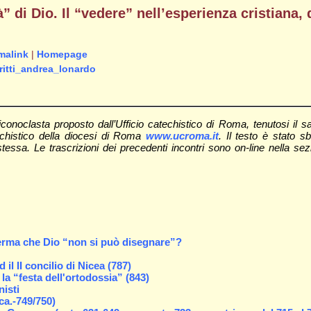
à” di Dio. Il “vedere” nell’esperienza cristiana
malink
|
Homepage
ritti_andrea_lonardo
i iconoclasta proposto dall’Ufficio catechistico di Roma, tenutosi il
techistico della diocesi di Roma
www.ucroma.it
. Il testo è stato s
stessa. Le trascrizioni dei precedenti incontri sono on-line nella se
erma che Dio “non si può disegnare”?
d il II concilio di Nicea (787)
e la “festa dell'ortodossia” (843)
nisti
ca.-749/750)