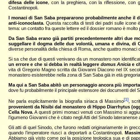
difesa delle icone
, con la preghiera, con la riflessione, con g
Costantinopoli.
I monaci di San Saba prepararono probabilmente anche il doss
anti-iconoclasta
. Questa raccolta di testi dei padri sulle icon
tema: un contatto fra queste lettere ed il dossier romano è molto
Da San Saba erano già partiti precedentemente altri due mo
suggellare il dogma delle due volontà, umana e divina, di 
diverse personalità della chiesa di Roma, anche quattro monaci de
Si sa che due di questi venivano da un monastero non identifica
un errore e che si debba in realtà leggere
domus Anicia
e ch
vita di Gregorio Magno scritta da Giovanni Diacono nel IX secol
monastero esisterebbe nella zona di San Saba già in età gregorian
Ma qui a San Saba abitò un personaggio ancora più importa
dove fu probabilmente il principale estensore dei documenti del 
[1]
Ne parla esplicitamente la biografia siriaca di Massimo
, scr
provenienti da Nisibi dal monastero di Hippo Diarrhytus (ogg
Cella Nova
. A questi primi monaci venuti con Massimo si aggiu
l’igumeno Giovanni che è citato negli Atti del Sinodo lateranense 
Gli atti di quel Sinodo, che furono redatti originariamente in g
quando l’imperatore riuscì a deportarli a Costantinopoli.
Massim
Abbiamo già visto come poi la posizione teologica sua e di pap