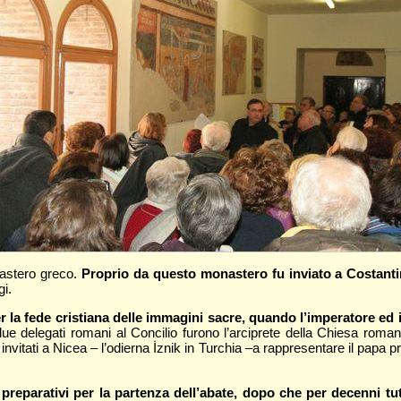
nastero greco.
Proprio da questo monastero fu inviato a Costantin
i.
 la fede cristiana delle immagini sacre, quando l’imperatore ed i
 due delegati romani al Concilio furono l’arciprete della Chiesa 
itati a Nicea – l’odierna İznik in Turchia –a rappresentare il papa p
reparativi per la partenza dell’abate, dopo che per decenni tut