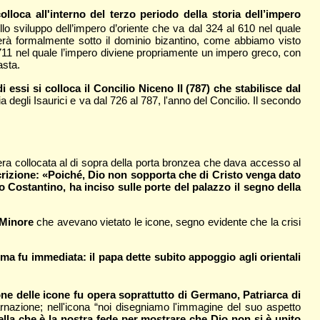
colloca all'interno del terzo periodo della storia dell’impero
lo sviluppo dell’impero d’oriente che va dal 324 al 610 nel quale
sterà formalmente sotto il dominio bizantino, come abbiamo visto
 711 nel quale l’impero diviene propriamente un impero greco, con
asta.
i essi si colloca il Concilio Niceno II (787) che stabilisce dal
stia degli Isaurici e va dal 726 al 787, l'anno del Concilio. Il secondo
ra collocata al di sopra della porta bronzea che dava accesso al
scrizione: «Poiché‚ Dio non sopporta che di Cristo venga dato
ovo Costantino, ha inciso sulle porte del palazzo il segno della
 Minore
che avevano vietato le icone, segno evidente che la crisi
ma fu immediata: il papa dette subito appoggio agli orientali
ione delle icone fu opera soprattutto di Germano, Patriarca di
carnazione; nell'icona “noi disegniamo l'immagine del suo aspetto
ella che è la nostra fede per mostrare che Dio non si è unito