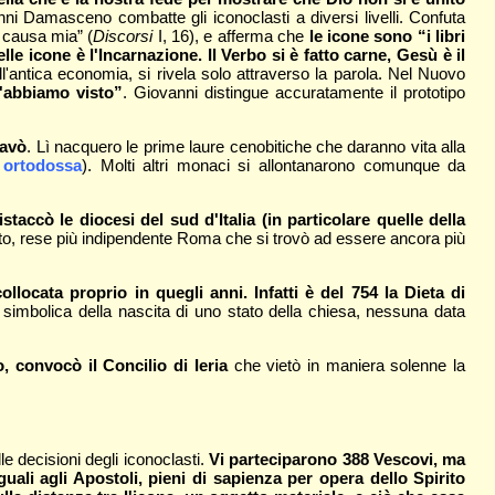
nni Damasceno combatte gli iconoclasti a diversi livelli. Confuta
a causa mia” (
Discorsi
I, 16), e afferma che
le icone sono “i libri
e icone è l'Incarnazione. Il Verbo si è fatto carne, Gesù è il
l'antica economia, si rivela solo attraverso la parola. Nel Nuovo
l'abbiamo visto”
. Giovanni distingue accuratamente il prototipo
ravò
. Lì nacquero le prime laure cenobitiche che daranno vita alla
 ortodossa
). Molti altri monaci si allontanarono comunque da
taccò le diocesi del sud d'Italia (in particolare quelle della
nto, rese più indipendente Roma che si trovò ad essere ancora più
locata proprio in quegli anni. Infatti è del 754 la
Dieta di
 simbolica della nascita di uno stato della chiesa, nessuna data
o, convocò il Concilio di Ieria
che vietò in maniera solenne la
e decisioni degli iconoclasti.
Vi parteciparono 388 Vescovi, ma
ali agli Apostoli, pieni di sapienza per opera dello Spirito