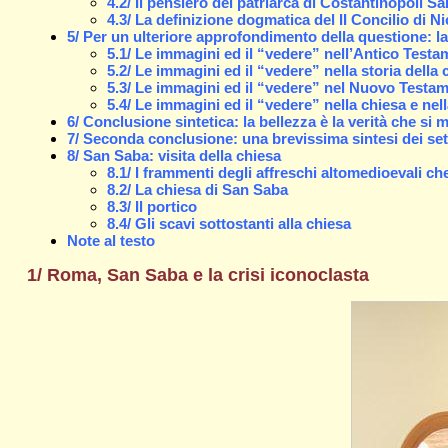
4.2/ Il pensiero del patriarca di Costantinopoli S
4.3/ La definizione dogmatica del II Concilio di Ni
5/ Per un ulteriore approfondimento della questione: la 
5.1/ Le immagini ed il “vedere” nell’Antico Test
5.2/ Le immagini ed il “vedere” nella storia della c
5.3/ Le immagini ed il “vedere” nel Nuovo Testa
5.4/ Le immagini ed il “vedere” nella chiesa e nel
6/ Conclusione sintetica: la bellezza è la verità che si 
7/ Seconda conclusione: una brevissima sintesi dei sett
8/ San Saba: visita della chiesa
8.1/ I frammenti degli affreschi altomedioevali ch
8.2/ La chiesa di San Saba
8.3/ Il portico
8.4/ Gli scavi sottostanti alla chiesa
Note al testo
1/ Roma, San Saba e la crisi iconoclasta