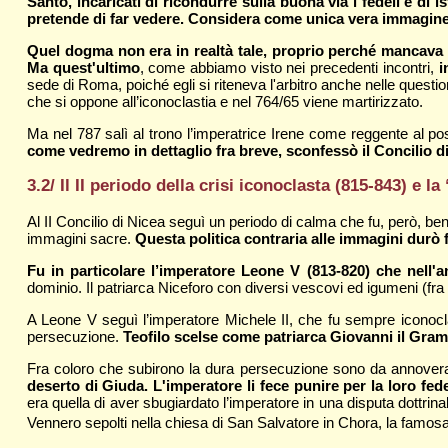
Santo, incaricati di ricondurre sulla buona via i fedeli e di i
pretende di far vedere. Considera come unica vera immagine 
Quel dogma non era in realtà tale, proprio perché mancava l'
Ma quest'ultimo
, come abbiamo visto nei precedenti incontri,
i
sede di Roma, poiché egli si riteneva l'arbitro anche nelle questi
che si oppone all’iconoclastia e nel 764/65 viene martirizzato.
Ma nel 787 salì al trono l’imperatrice Irene come reggente al po
come vedremo in dettaglio fra breve, sconfessò il Concilio di
3.2/ Il II periodo della crisi iconoclasta (815-843) e la
Al II Concilio di Nicea seguì un periodo di calma che fu, però, ben
immagini sacre.
Questa politica contraria alle immagini durò f
Fu in particolare l’imperatore Leone V (813-820) che nell'
dominio. Il patriarca Niceforo con diversi vescovi ed igumeni (fra 
A Leone V seguì l’imperatore Michele II, che fu sempre iconocl
persecuzione.
Teofilo scelse come patriarca Giovanni il Gramm
Fra coloro che subirono la dura persecuzione sono da annoverare
deserto di Giuda. L'imperatore li fece punire per la loro fe
era quella di aver sbugiardato l’imperatore in una disputa dottrina
Vennero sepolti nella chiesa di San Salvatore in Chora, la famosa