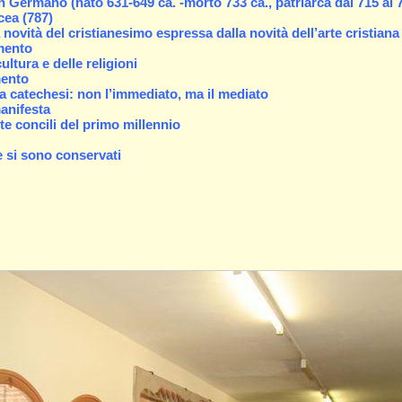
an Germano (nato 631-649 ca. -morto 733 ca., patriarca dal 715 al 
cea (787)
novità del cristianesimo espressa dalla novità dell’arte cristiana
amento
ultura e delle religioni
mento
la catechesi: non l’immediato, ma il mediato
manifesta
e concili del primo millennio
e si sono conservati