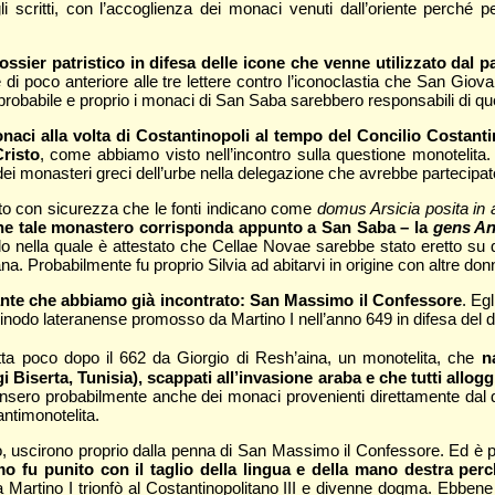
li scritti, con l’accoglienza dei monaci venuti dall’oriente perché p
ier patristico in difesa delle icone che venne utilizzato dal p
e è di poco anteriore alle tre lettere contro l’iconoclastia che San
 probabile e proprio i monaci di San Saba sarebbero responsabili di qu
naci alla volta di Costantinopoli al tempo del Concilio Costant
Cristo
, come abbiamo visto nell’incontro sulla questione monotelita. I
i monasteri greci dell’urbe nella delegazione che avrebbe partecipato
to con sicurezza che le fonti indicano come
domus Arsicia posita in
e tale monastero corrisponda appunto a San Saba – la
gens An
o nella quale è attestato che Cellae Novae sarebbe stato eretto su di
a. Probabilmente fu proprio Silvia ad abitarvi in origine con altre do
nte che abbiamo già incontrato: San Massimo il Confessore
. Eg
Sinodo lateranense promosso da Martino I nell’anno 649 in difesa del
itta poco dopo il 662 da Giorgio di Resh’aina, un monotelita, che
n
i Biserta, Tunisia), scappati all’invasione araba e che tutti a
nsero probabilmente anche dei monaci provenienti direttamente dal d
antimonotelita.
reco, uscirono proprio dalla penna di San Massimo il Confessore. Ed è 
o fu punito con il taglio della lingua e della mano destra perc
a Martino I trionfò al Costantinopolitano III e divenne dogma. Ebbe