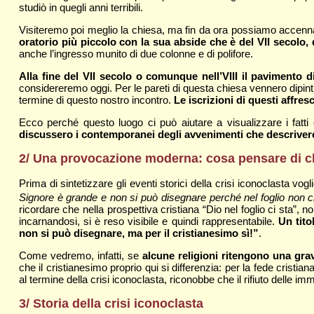
studiò in quegli anni terribili.
Visiteremo poi meglio la chiesa, ma fin da ora possiamo accennar
oratorio più piccolo con la sua abside che è del VII secolo, 
anche l’ingresso munito di due colonne e di polifore.
Alla fine del VII secolo o comunque nell’VIII il pavimento d
considereremo oggi. Per le pareti di questa chiesa vennero dipinti n
termine di questo nostro incontro.
Le iscrizioni di questi affre
Ecco perché questo luogo ci può aiutare a visualizzare i fatti
discussero i contemporanei degli avvenimenti che descriver
2/ Una provocazione moderna: cosa pensare di c
Prima di sintetizzare gli eventi storici della crisi iconoclasta vo
Signore è grande e non si può disegnare perché nel foglio non c
ricordare che nella prospettiva cristiana “Dio nel foglio ci sta”
incarnandosi, si è reso visibile e quindi rappresentabile.
Un tito
non si può disegnare, ma per il cristianesimo sì!”
.
Come vedremo, infatti, se
alcune religioni ritengono una grav
che il cristianesimo proprio qui si differenzia: per la fede cristi
al termine della crisi iconoclasta, riconobbe che il rifiuto delle
3/ Storia della crisi iconoclasta