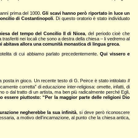
 anni prima del 1000.
Gli scavi hanno però riportato in luce un
Concilio di Costantinopoli
. Di questo oratorio è stato individuato
hiesa del tempo del Concilio II di Nicea
, del periodo cioè che
 trasferiti nei locali che sono a destra della chiesa – li vedremo al
qui abitava allora una comunità monastica di lingua greca
.
onotelita di cui abbiamo parlato precedentemente.
Qui vissero e
la posta in gioco. Un recente testo di G. Peirce è stato intitolato
Il
amente corretta” di educazione inter-religiosa: omette, infatti, di
o o dal tratto di un artista, ma ben più radicalmente perché Egli,
o essere piuttosto: “Per la maggior parte delle religioni Dio
gurazione negherebbe la sua infinità
, si deve però riconoscere
cessaria, a motivo dell'incarnazione, al punto che la chiesa antica,