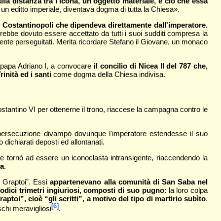
sulla distanza tra l'icona, un oggetto materiale, e ciò che essa
 un editto imperiale, diventava dogma di tutta la Chiesa».
di Costantinopoli che dipendeva direttamente dall'imperatore.
rebbe dovuto essere accettato da tutti i suoi sudditi compresa la
amente perseguitati. Merita ricordare Stefano il Giovane, un monaco
di papa Adriano I, a convocare
il concilio di Nicea II del 787 che,
inità ed i santi
come dogma della Chiesa indivisa.
Costantino VI per ottenerne il trono, riaccese la campagna contro le
ersecuzione divampò dovunque l'imperatore estendesse il suo
dichiarati deposti ed allontanati.
e tornò ad essere un iconoclasta intransigente, riaccendendo la
sa
.
i Graptoi”. Essi
appartenevano alla comunità di
San Saba nel
dodici trimetri ingiuriosi, composti di suo pugno
: la loro colpa
toi”, cioè “gli scritti”, a motivo del tipo di martirio subìto
.
[6]
schi meravigliosi
.