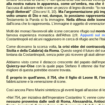
alla nostra natura in apparenza, come un'ombra, ma che 
l'accusa di adorare nelle icone un pezzo di legno dicendo: “Io no
degli illetterati”
(
Discorsi
II, 10).
Ma l'argomentazione più impo
volto umano di Dio e noi, dunque, lo possiamo rappresent
Testamento la Parola si fa immagine.
Nella difesa delle icon
dall'icona che lo rappresenta. L'immagine è oggetto di venerazion
Molti dei monaci favorevoli alle icone cercarono rifugio sul
monte
famosa esperienza monastica dell’Athos (cfr.
Appunti sul mo
Costantinopoli ed alcuni raggiunsero in cerca di rifugio anche l'
Come dicevamo la scorsa volta,
la crisi ebbe dei contraccolp
Sicilia e della Calabria) da Roma
. Questo segnò il futuro del s
lontana da Costantinopoli, senza poter più ricevere gli aiuti alim
Abbiamo visto come il distacco crescente del papato dall’imp
Quierzy-sur-Oise
con la quale papa Stefano II ottenne dai fran
migliore di questa potrebbe essere trovata.
È proprio in quell'anno, il 754, che il figlio di Leone III, 
fabbricazione e la venerazione di icone.
Così ancora Piero Marini sintetizza gli eventi legati all'assise di Ie
«Nel 754, per iniziativa dell'Imperatore Costantino V, venne convo
nessuno proveniva dalle sedi di Roma, Alessandria, Antiochi