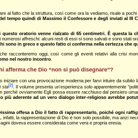
e al fatto che la struttura, così come ora la vediamo, risale a pochi
del tempo quindi di Massimo il Confessore e degli inviati al III 
i questo oratorio venne rialzato di 65 centimetri. È questa la c
umerosi affreschi: alcuni resti di essi si sono salvati e sono stati ora
schi sono in greco e questo fatto ci conferma nella certezza che 
 che racconteremo oggi, così come gli eventi relativi alla crisi m
emo nel nostro incontro
.
hi afferma che Dio “non si può disegnare”?
glio iniziare con una provocazione moderna per farvi intuire da subito 
[2]
i sta
. Il volume presenta un'esperienza solo apparentemente “politic
, non perché ovviamente Egli possa essere racchiuso dal pensiero uman
lo più aderente ad un vero dialogo inter-religioso avrebbe potut
issima offesa a Dio il fatto di rappresentarlo, poiché ogni raffi
ana, infatti, la rappresentazione di Dio è non solo possibile, ma anzi ne
 immagini doveva essere considerata come vera e propria eresia.