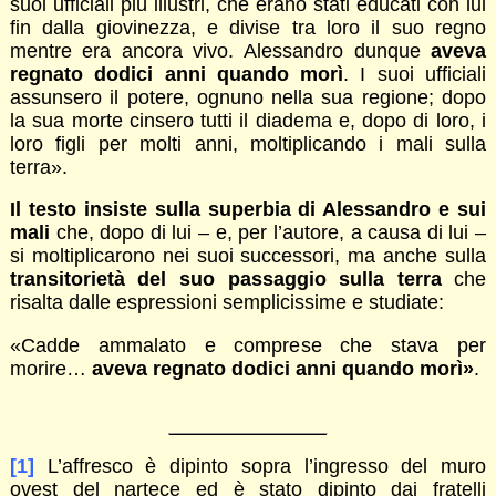
suoi ufficiali più illustri, che erano stati educati con lui
fin dalla giovinezza, e divise tra loro il suo regno
mentre era ancora vivo. Alessandro dunque
aveva
regnato dodici anni quando morì
. I suoi ufficiali
assunsero il potere, ognuno nella sua regione; dopo
la sua morte cinsero tutti il diadema e, dopo di loro, i
loro figli per molti anni, moltiplicando i mali sulla
terra».
Il testo insiste sulla superbia di Alessandro e sui
mali
che, dopo di lui – e, per l’autore, a causa di lui –
si moltiplicarono nei suoi successori, ma anche sulla
transitorietà del suo passaggio sulla terra
che
risalta dalle espressioni semplicissime e studiate:
«Cadde ammalato e comprese che stava per
morire…
aveva regnato dodici anni quando morì
»
.
[1]
L’affresco è dipinto sopra l’ingresso del muro
ovest del nartece ed è stato dipinto dai fratelli