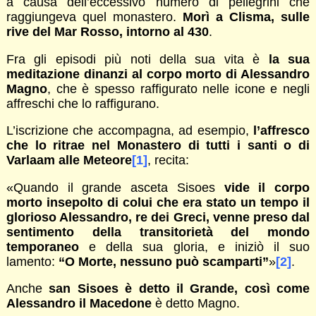
a causa dell’eccessivo numero di pellegrini che
raggiungeva quel monastero.
Morì a Clisma, sulle
rive del Mar Rosso, intorno al 430
.
Fra gli episodi più noti della sua vita è
la sua
meditazione dinanzi al corpo morto di Alessandro
Magno
, che è spesso raffigurato nelle icone e negli
affreschi che lo raffigurano.
L’iscrizione che accompagna, ad esempio,
l’affresco
che lo ritrae nel Monastero di tutti i santi o di
Varlaam alle Meteore
[1]
, recita:
«Quando il grande asceta Sisoes
vide il corpo
morto insepolto di colui che era stato un tempo il
glorioso Alessandro, re dei Greci, venne preso dal
sentimento della transitorietà del mondo
temporaneo
e della sua gloria, e iniziò il suo
lamento:
“O Morte, nessuno può scamparti”
»
[2]
.
Anche
san Sisoes è detto il Grande, così come
Alessandro il Macedone
è detto Magno.