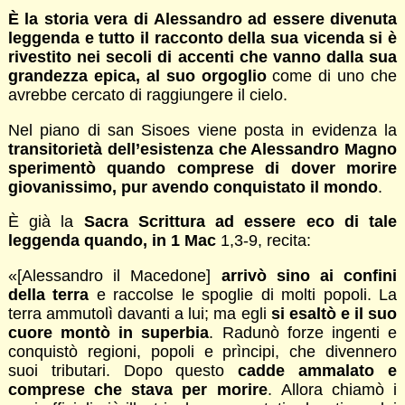
È la storia vera di Alessandro ad essere divenuta
leggenda e tutto il racconto della sua vicenda si è
rivestito nei secoli di accenti che vanno dalla sua
grandezza epica, al suo orgoglio
come di uno che
avrebbe cercato di raggiungere il cielo.
Nel piano di san Sisoes viene posta in evidenza la
transitorietà dell’esistenza che Alessandro Magno
sperimentò quando comprese di dover morire
giovanissimo, pur avendo conquistato il mondo
.
È già la
Sacra Scrittura ad essere eco di tale
leggenda quando, in 1 Mac
1,3-9, recita:
«[Alessandro il Macedone]
arrivò sino ai confini
della terra
e raccolse le spoglie di molti popoli. La
terra ammutolì davanti a lui; ma egli
si esaltò e il suo
cuore montò in superbia
. Radunò forze ingenti e
conquistò regioni, popoli e prìncipi, che divennero
suoi tributari. Dopo questo
cadde ammalato e
comprese che stava per morire
. Allora chiamò i