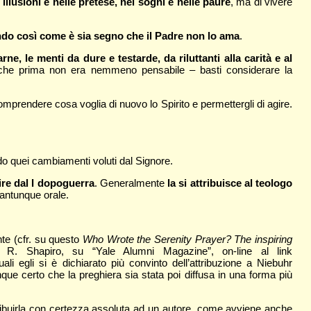
illusioni e nelle pretese, nei sogni e nelle paure
, ma di vivere
ndo così come è sia
segno che il Padre non lo ama
.
ne, le menti da dure e testarde, da riluttanti alla carità e al
 che prima non era nemmeno pensabile – basti considerare la
omprendere cosa voglia di nuovo lo Spirito e permettergli di agire.
ndo quei cambiamenti voluti dal Signore.
tire dal I dopoguerra
. Generalmente
la si attribuisce al teologo
uantunque orale.
onte (cfr. su questo
Who Wrote the Serenity Prayer? The inspiring
R. Shapiro, su “Yale Alumni Magazine”, on-line al link
li egli si è dichiarato più convinto dell’attribuzione a Niebuhr
ue certo che la preghiera sia stata poi diffusa in una forma più
ribuirla con certezza assoluta ad un autore, come avviene anche