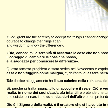
«God, grant me the serenity to accept the things I cannot change
courage to change the things I can,
and wisdom to know the difference».
«Dio, concedimi la serenità di accettare le cose che non pos
il coraggio di cambiare le cose che posso,
e la saggezza per conoscere la differenza»
.
Questa famosa preghiera è stata scritta nel Novecento e esprime
essa e non fuggirla come maligna
, e, dall’altro,
di essere perso
Tale duplice atteggiamento ha
il suo culmine nella richiesta de
Sì, perché si tratta innanzitutto di
accogliere il reale. Ciò è ve
realtà, in nome dei suoi
desiderata
infantili
e pretende che tut
che esiste, e innanzitutto
con i desideri dell’altro
e non pretende 
Dio è il Signore della realtà, è il creatore che ci ha voluto 