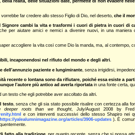
ella realtà, delle situazioni date, permette di non evadere nelle 
vorrebbe far credere allo stesso Figlio di Dio, nel deserto,
che il mo
Signore cambi la vita e trasformi i cuori di pietra in cuori di car
he per aiutare amici e nemici a divenire nuovi, in una maniera
ia saper accogliere la vita così come Dio la manda, ma, al contempo, c
bili, incaponendosi nel rifiuto del mondo e degli altri
.
 e dell’annunzio paziente e lungimirante
, senza irrigidirsi, impede
hità recente o lontana sono da rifiutare, poiché essa esiste a par
nque l’autore più antico ad averla riportata
in una fonte certa, q
 un testo che egli potrebbe aver ascoltato da altri.
l testo
, senza che gli sia stato possibile risalire con certezza alla f
e deeper roots than we thought
, July/August 2008 by Fred 
enity.html
e con interventi successivi dello stesso Shapiro nei qua
https://yalealumnimagazine.org/articles/3906-updates
). È comunq
requentemente.
i fatto alla tradizione
, per quanto recente, senza che si possa att