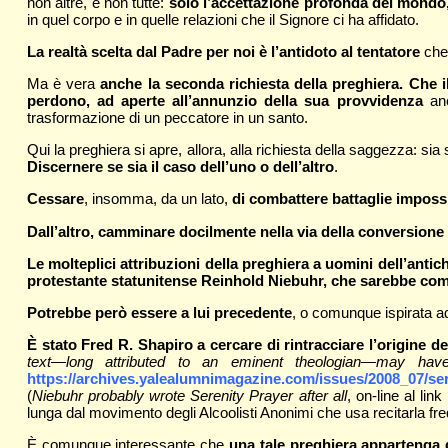
non altre, e non tutte:
solo l’accettazione profonda del mondo, d
in quel corpo e in quelle relazioni che il Signore ci ha affidato.
La realtà scelta dal Padre per noi è l’antidoto al tentatore
che 
Ma è vera
anche la seconda richiesta della preghiera. Che il 
perdono, ad aperte all’annunzio della sua provvidenza
anc
trasformazione di un peccatore in un santo.
Qui la preghiera si apre, allora, alla richiesta della saggezza: s
Discernere se sia il caso dell’uno o dell’altro
.
Cessare
, insomma, da un lato,
di combattere battaglie impossi
Dall’altro, camminare docilmente nella via della conversione
Le molteplici attribuzioni della preghiera a uomini dell’antic
protestante statunitense Reinhold Niebuhr, che sarebbe comu
Potrebbe però essere a lui precedente
, o comunque ispirata ad
È stato Fred R. Shapiro a cercare di rintracciare l’origine de
text—long attributed to an eminent theologian—may hav
https://archives.yalealumnimagazine.com/issues/2008_07/ser
(
Niebuhr probably wrote Serenity Prayer after all
, on-line al link
lunga dal movimento degli Alcoolisti Anonimi che usa recitarla f
È comunque interessante che
una tale preghiera appartenga d