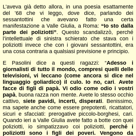
L’aveva già detto allora, in una poesia esattamente
del ’68 che vi leggo, dove dice, parlando dei
sessantottini che avevano fatto una certa
manifestazione a Valle Giulia, a Roma:
“Io sto dalla
parte dei poliziotti”
. Questo scandalizzò, perché
l’intellettuale di sinistra schierato che stava con i
poliziotti invece che con i giovani sessantottini, era
una cosa contraria a qualsiasi previsione e principio.
E Pasolini dice a questi ragazzi: “
Adesso i
giornalisti di tutto il mondo, compresi quelli delle
televisioni, vi leccano (come ancora si dice nel
linguaggio goliardico) il culo. Io no, cari
.
Avete
facce di figli di papà. Vi odio come odio i vostri
papà
, buona razza non mente. Avete lo stesso occhio
cattivo,
siete pavidi, incerti, disperati
. Benissimo,
ma sapete anche come essere prepotenti, ricattatori,
sicuri e sfacciati: prerogative piccolo-borghesi, cari.
Quando ieri a Valle Giulia avete fatto a botte con quei
poliziotti, io simpatizzavo coi poliziotti,
perché i
poliziotti sono i figli dei poveri. Vengono da