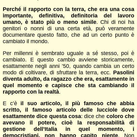
Perché il rapporto con la terra, che era una cosa
importante, definitiva, definitoria del lavoro
umano, è stato più o meno simile
. Chi di noi ha
genitori o nonni di una certa età, può veramente
documentare questo fatto, che ad un certo punto è
cambiato il mondo.
Per millenni è sembrato uguale a sé stesso, poi è
cambiato. E questo cambio avviene storicamente,
esattamente negli anni ’50, quando cambia un certo
modo di coltivare, di sfruttare la terra, ecc.
Pasolini
diventa adulto, da ragazzo che era, esattamente in
quel momento e capisce che sta cambiando il
rapporto con la realtà
.
E c’è
il suo articolo, il più famoso che abbia
scritto, il famoso articolo delle lucciole dove
esattamente dice questa cosa
: dice che
coloro che
avevano il potere, cioè la responsabilità di
gestione dell’Italia in quel momento, i
democristiani, non hanno capito niente
. Non