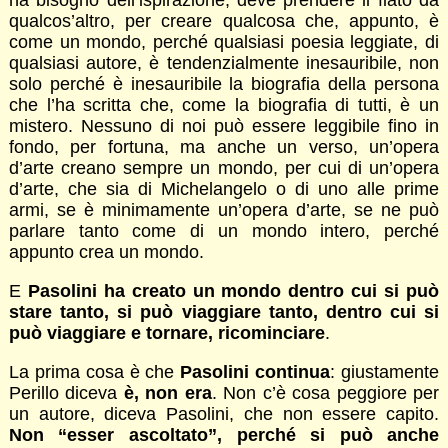
ha bisogno dell’ispirazione, deve prendere il fiato da
qualcos’altro, per creare qualcosa che, appunto, è
come un mondo, perché qualsiasi poesia leggiate, di
qualsiasi autore, è tendenzialmente inesauribile, non
solo perché è inesauribile la biografia della persona
che l’ha scritta che, come la biografia di tutti, è un
mistero. Nessuno di noi può essere leggibile fino in
fondo, per fortuna, ma anche un verso, un’opera
d’arte creano sempre un mondo, per cui di un’opera
d’arte, che sia di Michelangelo o di uno alle prime
armi, se è minimamente un’opera d’arte, se ne può
parlare tanto come di un mondo intero, perché
appunto crea un mondo.
E
Pasolini ha creato un mondo dentro cui si può
stare tanto, si può viaggiare tanto, dentro cui si
può viaggiare e tornare, ricominciare
.
La prima cosa è che
Pasolini continua
: giustamente
Perillo diceva
è, non era
. Non c’è cosa peggiore per
un autore, diceva Pasolini, che non essere capito.
Non “esser ascoltato”, perché si può anche