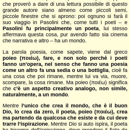
che proverò a dare di una lettura possibile di questo
grande autore siano almeno come piccoli semi,
piccole finestre che si aprono: poi ognuno si farà il
suo viaggio in Pasolini che, come tutti i poeti – e
Pasolini fu principalmente un poeta
, lui stesso
affermava questa cosa, pur avendo fatto sia cinema
che narrativa e altro – ha un mondo.
La parola poesia, come sapete, viene dal greco
poieo (ποιέω), fare, e non solo perché i poeti
fanno un’opera, nel senso che fanno una poesia
come un altro fa una sedia o una bottiglia
, cioè fa
una cosa che poi rimane, mentre lui va via, muore,
scompare, la cosa rimane. Ma poieo (ποιέω) significa
che
c’è un aspetto creativo analogo, non simile,
naturalmente, a un mondo
.
Mentre
l’unico che crea il mondo, che è il buon
Dio, lo crea da zero, il poeta, poieo (ποιέω), crea
ma partendo da qualcosa che esiste e da cui deve
trarre l’ispirazione
. Mentre Dio si auto ispira, il poeta