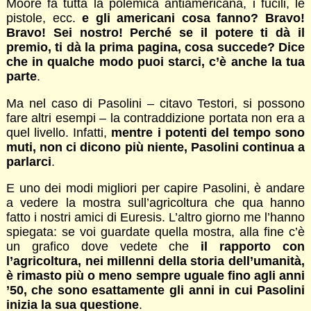
Moore fa tutta la polemica antiamericana, i fucili, le
pistole, ecc.
e gli americani cosa fanno? Bravo!
Bravo! Sei nostro! Perché se il potere ti dà il
premio, ti dà la prima pagina, cosa succede? Dice
che in qualche modo puoi starci, c’è anche la tua
parte
.
Ma nel caso di Pasolini – citavo Testori, si possono
fare altri esempi – la contraddizione portata non era a
quel livello. Infatti,
mentre i potenti del tempo sono
muti, non ci dicono più niente, Pasolini continua a
parlarci
.
E uno dei modi migliori per capire Pasolini, è andare
a vedere la mostra sull’agricoltura che qua hanno
fatto i nostri amici di Euresis. L’altro giorno me l’hanno
spiegata: se voi guardate quella mostra, alla fine c’è
un grafico dove vedete che
il rapporto con
l’agricoltura, nei millenni della storia dell’umanità,
è rimasto più o meno sempre uguale fino agli anni
’50, che sono esattamente gli anni in cui Pasolini
inizia la sua questione
.