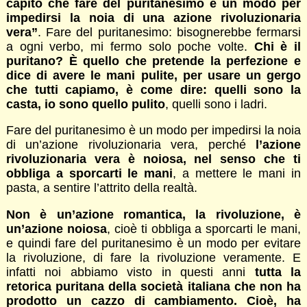
capito che fare del puritanesimo è un modo per
impedirsi la noia di una azione rivoluzionaria
vera”
. Fare del puritanesimo: bisognerebbe fermarsi
a ogni verbo, mi fermo solo poche volte.
Chi è il
puritano? È quello che pretende la perfezione e
dice di avere le mani pulite, per usare un gergo
che tutti capiamo, è come dire: quelli sono la
casta, io sono quello pulito
, quelli sono i ladri.
Fare del puritanesimo è un modo per impedirsi la noia
di un’azione rivoluzionaria vera, perché
l’azione
rivoluzionaria vera è noiosa, nel senso che ti
obbliga a sporcarti le mani
, a mettere le mani in
pasta, a sentire l’attrito della realtà.
Non è un’azione romantica, la rivoluzione, è
un’azione noiosa
, cioè ti obbliga a sporcarti le mani,
e quindi fare del puritanesimo è un modo per evitare
la rivoluzione, di fare la rivoluzione veramente. E
infatti noi abbiamo visto in questi anni
tutta la
retorica puritana della società italiana che non ha
prodotto un cazzo di cambiamento. Cioè, ha