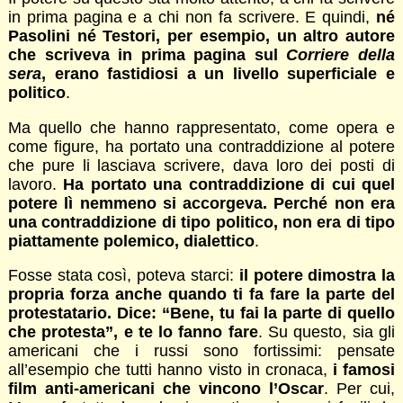
in prima pagina e a chi non fa scrivere. E quindi,
né
Pasolini né Testori, per esempio, un altro autore
che scriveva in prima pagina sul
Corriere della
sera
, erano fastidiosi a un livello superficiale e
politico
.
Ma quello che hanno rappresentato, come opera e
come figure, ha portato una contraddizione al potere
che pure li lasciava scrivere, dava loro dei posti di
lavoro.
Ha portato una contraddizione di cui quel
potere lì nemmeno si accorgeva. Perché non era
una contraddizione di tipo politico, non era di tipo
piattamente polemico, dialettico
.
Fosse stata così, poteva starci:
il potere dimostra la
propria forza anche quando ti fa fare la parte del
protestatario. Dice: “Bene, tu fai la parte di quello
che protesta”, e te lo fanno fare
. Su questo, sia gli
americani che i russi sono fortissimi: pensate
all’esempio che tutti hanno visto in cronaca,
i famosi
film anti-americani che vincono l’Oscar
. Per cui,