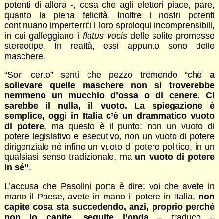
potenti di allora -, cosa che agli elettori piace, pare,
quanto la piena felicità. Inoltre i nostri potenti
continuano imperterriti i loro sproloqui incomprensibili,
in cui galleggiano i
flatus vocis
delle solite promesse
stereotipe. In realtà, essi appunto sono delle
maschere.
“Son certo” senti che pezzo tremendo “che
a
sollevare quelle maschere non si troverebbe
nemmeno un mucchio d’ossa o di cenere. Ci
sarebbe il nulla, il vuoto. La spiegazione è
semplice, oggi in Italia c’è un drammatico vuoto
di potere
, ma questo è il punto: non un vuoto di
potere legislativo e esecutivo, non un vuoto di potere
dirigenziale né infine un vuoto di potere politico, in un
qualsiasi senso tradizionale, ma
un vuoto di potere
in sé”
.
L’accusa che Pasolini porta è dire: voi che avete in
mano il Paese, avete in mano il potere in Italia,
non
capite cosa sta succedendo, anzi, proprio perché
non lo capite, seguite l’onda
– traduco –