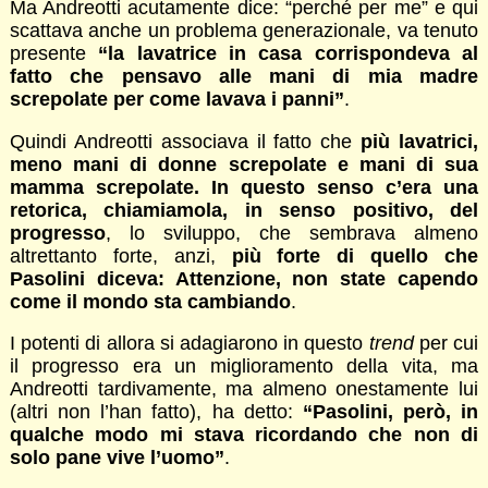
Ma Andreotti acutamente dice: “perché per me” e qui
scattava anche un problema generazionale, va tenuto
presente
“la lavatrice in casa corrispondeva al
fatto che pensavo alle mani di mia madre
screpolate per come lavava i panni”
.
Quindi Andreotti associava il fatto che
più lavatrici,
meno mani di donne screpolate e mani di sua
mamma screpolate. In questo senso c’era una
retorica, chiamiamola, in senso positivo, del
progresso
, lo sviluppo, che sembrava almeno
altrettanto forte, anzi,
più forte di quello che
Pasolini diceva: Attenzione, non state capendo
come il mondo sta cambiando
.
I potenti di allora si adagiarono in questo
trend
per cui
il progresso era un miglioramento della vita, ma
Andreotti tardivamente, ma almeno onestamente lui
(altri non l’han fatto), ha detto:
“Pasolini, però, in
qualche modo mi stava ricordando che non di
solo pane vive l’uomo”
.