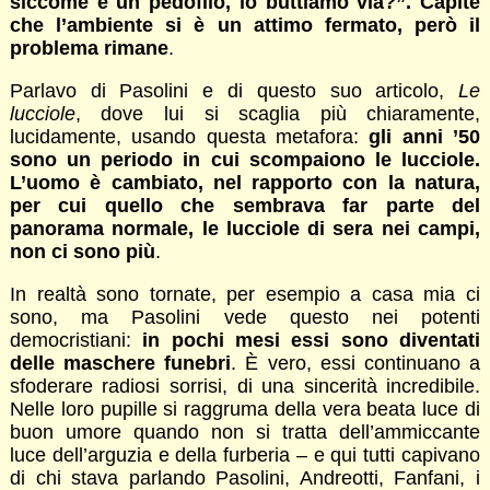
siccome è un pedofilo, lo buttiamo via?”. Capite
che l’ambiente si è un attimo fermato, però il
problema rimane
.
Parlavo di Pasolini e di questo suo articolo,
Le
lucciole
, dove lui si scaglia più chiaramente,
lucidamente, usando questa metafora:
gli anni ’50
sono un periodo in cui scompaiono le lucciole.
L’uomo è cambiato, nel rapporto con la natura,
per cui quello che sembrava far parte del
panorama normale, le lucciole di sera nei campi,
non ci sono più
.
In realtà sono tornate, per esempio a casa mia ci
sono, ma Pasolini vede questo nei potenti
democristiani:
in pochi mesi essi sono diventati
delle maschere funebri
. È vero, essi continuano a
sfoderare radiosi sorrisi, di una sincerità incredibile.
Nelle loro pupille si raggruma della vera beata luce di
buon umore quando non si tratta dell’ammiccante
luce dell’arguzia e della furberia – e qui tutti capivano
di chi stava parlando Pasolini, Andreotti, Fanfani, i