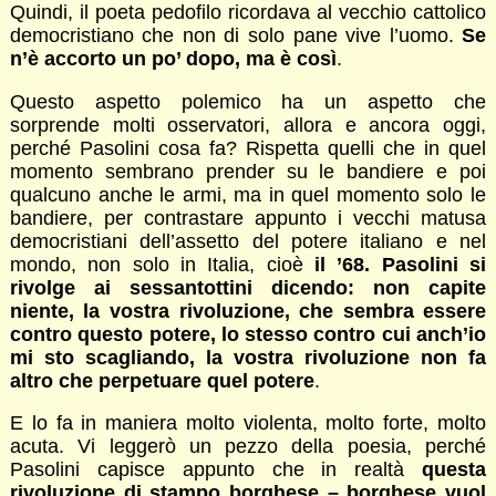
Quindi, il poeta pedofilo ricordava al vecchio cattolico
democristiano che non di solo pane vive l’uomo.
Se
n’è accorto un po’ dopo, ma è così
.
Questo aspetto polemico ha un aspetto che
sorprende molti osservatori, allora e ancora oggi,
perché Pasolini cosa fa? Rispetta quelli che in quel
momento sembrano prender su le bandiere e poi
qualcuno anche le armi, ma in quel momento solo le
bandiere, per contrastare appunto i vecchi matusa
democristiani dell’assetto del potere italiano e nel
mondo, non solo in Italia, cioè
il ’68. Pasolini si
rivolge ai sessantottini dicendo: non capite
niente, la vostra rivoluzione, che sembra essere
contro questo potere, lo stesso contro cui anch’io
mi sto scagliando, la vostra rivoluzione non fa
altro che perpetuare quel potere
.
E lo fa in maniera molto violenta, molto forte, molto
acuta. Vi leggerò un pezzo della poesia, perché
Pasolini capisce appunto che in realtà
questa
rivoluzione di stampo borghese – borghese vuol