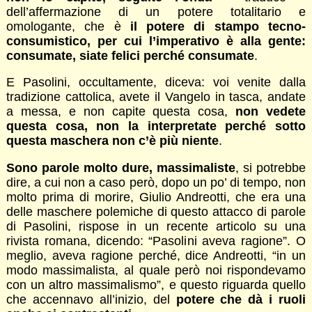
dell’affermazione di un potere totalitario e
omologante, che è
il potere di stampo tecno-
consumistico, per cui l’imperativo è alla gente:
consumate, siate felici perché consumate
.
E Pasolini, occultamente, diceva: voi venite dalla
tradizione cattolica, avete il Vangelo in tasca, andate
a messa, e non capite questa cosa,
non vedete
questa cosa, non la interpretate perché sotto
questa maschera non c’è più niente
.
Sono parole molto dure, massimaliste
, si potrebbe
dire, a cui non a caso però, dopo un po’ di tempo, non
molto prima di morire, Giulio Andreotti, che era una
delle maschere polemiche di questo attacco di parole
di Pasolini, rispose in un recente articolo su una
rivista romana, dicendo: “Pasolini aveva ragione”. O
meglio, aveva ragione perché, dice Andreotti, “in un
modo massimalista, al quale però noi rispondevamo
con un altro massimalismo”, e questo riguarda quello
che accennavo all’inizio, del
potere che dà i ruoli