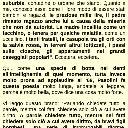
suburbie
, contadine o urbane che siano. Quanto a
me, conosco assai bene il loro modo di essere stati
bambini e ragazzi,
le preziose mille lire, il padre
rimasto ragazzo anche lui a causa della miseria
che non dà autorità. La madre incallita come un
facchino, o tenera per qualche malattia
, come un
uccellino.
I tanti fratelli, la casupola tra gli orti con
la salvia rossa, in terreni altrui lottizzati, i passi
sulle cloache, gli appartamenti nei grandi
caseggiati popolari”
. Eccetera, eccetera.
Qui, come
una specie di botta nei denti
all’intellighentia di quel momento, tutta invece
molto prona ad applaudire al ’68, Pasolini fa
questa poesia
molto lunga, andatela a leggere,
perché è molto bella, dove dice una cosa molto forte.
Vi leggo questo brano: “Parlando chiedete tutto a
parole, mentre coi fatti chiedete solo ciò a cui avete
diritto.
A parole chiedete tutto, mentre nei fatti
chiedete solo ciò a cui avete diritto, da bravi figli
borghesi
. Una serie di improrogabili riforme,