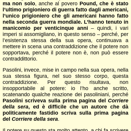
ma non solo
, anche al povero
Pound, che è stato
l’ultimo prigioniero di guerra fatto dagli americani,
l’unico prigioniero che gli americani hanno fatto
nella seconda guerra mondiale. L’hanno tenuto in
manicomio per venticinque anni
– quindi, i vari
imperi si assomigliano, in questo senso – perché, per
l’esistenza stessa della sua opera, continuava a
mettere in scena una contraddizione che il potere non
sopportava, perché il potere non è, non può essere
contraddittorio.
Pasolini, invece, mise in campo nella sua opera, nella
sua stessa figura, nel suo stesso corpo, questa
contraddizione. Per questo risultava, non
insopportabile al potere: io l’ho anche scritto,
scatenando qualche reazione dei pasoliniani, perché
Pasolini scriveva sulla prima pagina del
Corriere
della sera
, ed è difficile che un autore che dà
politicamente fastidio scriva sulla prima pagina
del
Corriere della sera
.
Il potere su questo sta molto attento, a chi fa scrivere