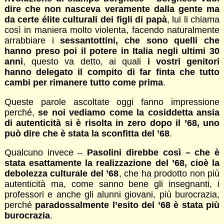
dire che non nasceva veramente dalla gente ma
da certe élite culturali dei figli di papà
, lui li chiama
così in maniera molto violenta, facendo naturalmente
arrabbiare i
sessantottini, che sono quelli che
hanno preso poi il potere in Italia negli ultimi 30
anni
, questo va detto, ai quali
i vostri genitori
hanno delegato il compito di far finta che tutto
cambi per rimanere tutto come prima
.
Queste parole ascoltate oggi fanno impressione
perché,
se noi vediamo come la cosiddetta ansia
di autenticità si è risolta in zero dopo il ’68, uno
può dire che è stata la sconfitta del ’68
.
Qualcuno invece –
Pasolini direbbe così – che è
stata esattamente la realizzazione del ’68, cioè la
debolezza culturale del ’68
, che ha prodotto non più
autenticità ma, come sanno bene gli insegnanti, i
professori e anche gli alunni giovani, più burocrazia,
perché
paradossalmente l’esito del ’68 è stata più
burocrazia
.