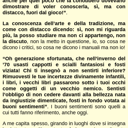
anche per quel poco che la conobbero dovevano
dimostrare di voler conoscerla, sì, ma con
distacco, fuori dal gioco!”
.
La conoscenza dell’arte e della tradizione, ma
come con distacco dicendo: sì, non mi riguarda
più, la posso studiare ma non ci appartengo, non
la discuto
, non la metto in questione, io, so cosa ne
dicono i critici, so cosa ne dicono i manuali ma non io!
“Oh generazione sfortunata, che nell’inverno del
’70 usasti cappotti e scialli fantasiosi e fosti
viziata! Chi ti insegnò a non sentirti inferiore?
Rimuovesti le tue incertezze divinamente infantili,
i libri, i vecchi libri passarono sotto i tuoi occhi
come oggetti di un vecchio nemico. Sentisti
l’obbligo di non cedere davanti alla bellezza nata
da ingiustizie dimenticate, fosti in fondo votata ai
buoni sentimenti”
. I buoni sentimenti sono quelli a
cui tutti fanno riferimento, anche oggi.
A me capita spesso, girando in luoghi dove si insegna