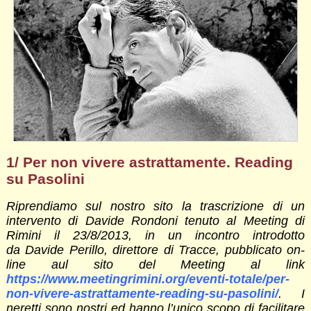
1/ Per non vivere astrattamente. Reading
su Pasolini
Riprendiamo sul nostro sito la trascrizione di un
intervento di Davide Rondoni tenuto al Meeting di
Rimini il 23/8/2013, in un incontro introdotto
da Davide Perillo, direttore di
Tracce, pubblicato on-
line aul sito del Meeting al link
https://www.meetingrimini.org/eventi-totale/per-
non-vivere-astrattamente-reading-su-pasolini/
. I
neretti sono nostri ed hanno l’unico scopo di facilitare