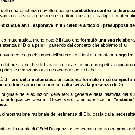
i vivere"
.
so della sua esistenza dovette spesso
combattere contro la depressio
ivamente la sua vocazione nei confronti della ricerca logico-matemati
venticinque anni, esponeva in un celebre articolo i presupposti d
logico-matematica, meno noto è il fatto che
formulò una sua rielabora
sistenza di Dio a priori
, partendo dal concetto che abbiamo di lui.
lusivamente a pochi amici dell’autore ed è inoltre rimasta
a lungo tra 
edattore capo che dichiara di collocarsi in una prospettiva giudaico-c
a a priori" e avanzando alcune osservazioni critiche.
lità di fare della matematica un sistema formale in sé compiut
 credibile approccio con la realtà senza la presenza di Dio
.
riginale delle equazioni della teoria generale della relatività del s
izione logica del cosmo, Gödel sancì che pure così
al "sistema
ico
.
 dimostrazione razionale dell’esistenza di Dio, ossia dalla
necessità
rita nella mente di Gödel l’esigenza di concepire una nuova prova on