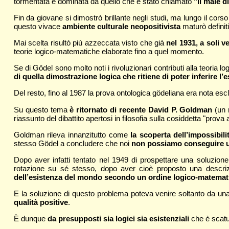
tormentata e dominata da quello che è stato chiamato
"il male d
Fin da giovane si dimostrò brillante negli studi, ma lungo il cor
questo vivace
ambiente culturale neopositivista
maturò definit
Mai scelta risultò più azzeccata visto che già
nel 1931, a soli 
teorie logico-matematiche elaborate fino a quel momento.
Se di Gödel sono molto noti i rivoluzionari contributi alla teoria 
di quella dimostrazione logica che ritiene di poter inferire l’e
Del resto, fino al 1987 la prova ontologica gödeliana era nota esc
Su questo tema
è ritornato di recente David P. Goldman
(un r
riassunto del dibattito apertosi in filosofia sulla cosiddetta "prov
Goldman rileva innanzitutto come
la scoperta dell’impossibi
stesso Gödel a concludere che noi
non possiamo conseguire un
Dopo aver infatti tentato nel 1949 di prospettare una soluzione o
rotazione su sé stesso, dopo aver cioè proposto una descr
dell’esistenza del mondo secondo un ordine logico-matemat
E la soluzione di questo problema poteva venire soltanto da una
qualità positive
.
È dunque
da presupposti sia logici sia esistenziali
che è scatu