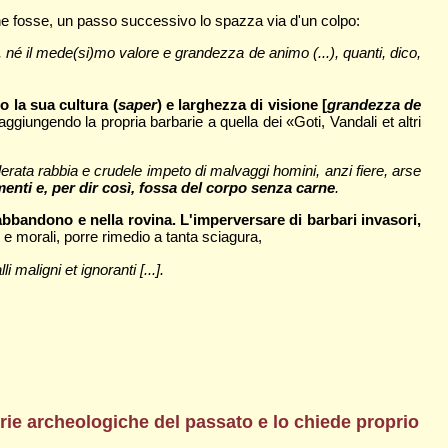
 ne fosse, un passo successivo lo spazza via d'un colpo:
né il mede(si)mo valore e grandezza de animo (...), quanti, dico,
o la sua cultura (
saper
) e larghezza di visione [
grandezza de
ggiungendo la propria barbarie a quella dei «Goti, Vandali et altri
elerata rabbia e crudele impeto di malvaggi homini, anzi fiere, arse
menti e, per dir così, fossa del corpo senza carne
.
'abbandono e nella rovina. L'imperversare di barbari invasori,
li e morali, porre rimedio a tanta sciagura,
li maligni et ignoranti [...].
morie archeologiche del passato e lo chiede proprio