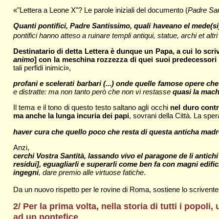
«"Lettera a Leone X"? Le parole iniziali del documento (
Padre Sa
Quanti pontifici, Padre Santissimo, quali haveano el mede(si
pontifici hanno atteso a ruinare templi antiqui, statue, archi et altri e
Destinatario di detta Lettera è dunque un Papa, a cui lo scri
animo
] con la meschina rozzezza di quei suoi predecessori
tali perfidi inimici»,
profani e scelerati barbari (...) onde quelle famose opere ch
e distratte: ma non tanto però che non vi restasse
quasi la machi
Il tema e il tono di questo testo saltano agli occhi
nel duro contr
ma anche la lunga incuria dei papi
, sovrani della Città. La sper
haver cura che quello poco che resta di questa anticha madre
Anzi,
cerchi Vostra Santità, lassando vivo el paragone de li antichi
residui], eguagliarli e superarli come ben fa con magni edificii,
ingegni
, dare premio alle virtuose fatiche
.
Da un nuovo rispetto per le rovine di Roma, sostiene lo scriven
2/ Per la prima volta, nella storia di tutti i popo
ad un pontefice