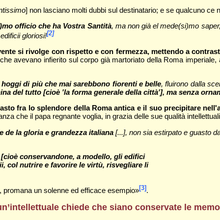
ntissimo
] non lasciano molti dubbi sul destinatario; e se qualcuno ce
)mo officio che ha Vostra Santità
, ma non già el mede(si)mo saper, 
[2]
dificii gloriosi!
vente si rivolge con rispetto e con fermezza, mettendo a contrast
che avevano infierito sul corpo già martoriato della Roma imperiale, a
e hoggi di più che mai sarebbono fiorenti e belle
, fluirono dalla sc
na del tutto [cioè 'la forma generale della città'], ma senza orna
asto fra lo splendore della Roma antica e il suo precipitare nell
anza che il papa regnante voglia, in grazia delle sue qualità intellettua
 de la gloria e grandezza italiana
[...], non sia estirpato e guasto dal
 [cioè conservandone, a modello, gli edifici
 col nutrire e favorire le virtù, risvegliare li
[3]
te, promana un solenne ed efficace esempio»
.
li, un’intellettuale chiede che siano conservate le me