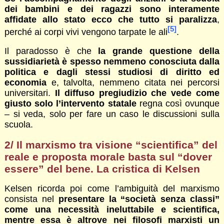
dei bambini e dei ragazzi sono interamente
affidate allo stato ecco che tutto si paralizza
,
[5]
perché ai corpi vivi vengono tarpate le ali
.
Il paradosso è che
la
grande questione della
sussidiarietà è spesso nemmeno conosciuta dalla
politica e dagli stessi studiosi di diritto ed
economia
e, talvolta, nemmeno citata nei percorsi
universitari.
Il diffuso pregiudizio che vede come
giusto solo l’intervento statale
regna così ovunque
– si veda, solo per fare un caso le discussioni sulla
scuola.
2/ Il marxismo tra visione “scientifica” del
reale e proposta morale basta sul “dover
essere” del bene. La cristica di Kelsen
Kelsen ricorda poi come l’ambiguità del marxismo
consista nel
presentare la “società senza classi”
come una necessità ineluttabile e scientifica,
mentre essa è altrove nei filosofi marxisti un