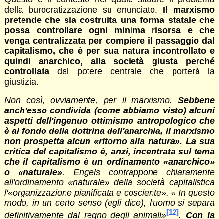
della burocratizzazione su enunciato.
Il marxismo
pretende che sia costruita una forma statale che
possa controllare ogni minima risorsa e che
venga centralizzata per compiere il passaggio dal
capitalismo, che è per sua natura incontrollato e
quindi anarchico, alla società giusta perché
controllata
dal potere centrale che porterà la
giustizia.
Non così, ovviamente, per il marxismo.
Sebbene
anch'esso condivida (come abbiamo visto) alcuni
aspetti dell'ingenuo ottimismo antropologico che
è al fondo della dottrina dell'anarchia, il marxismo
non prospetta alcun «ritorno alla natura». La sua
critica del capitalismo è, anzi, incentrata sul tema
che il capitalismo è un ordinamento «anarchico»
o «naturale»
. Engels contrappone chiaramente
all'ordinamento «naturale» della società capitalistica
l'«organizzazione pianificata e cosciente». « In questo
modo, in un certo senso (egli dice), l'uomo si separa
[12]
definitivamente dal regno degli animali»
.
Con la