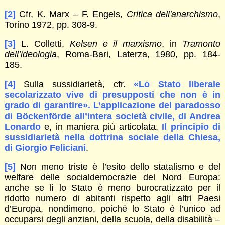
[2]
Cfr, K. Marx – F. Engels,
Critica dell'anarchismo
,
Torino 1972, pp. 308-9.
[3]
L. Colletti,
Kelsen e il marxismo
, in
Tramonto
dell’ideologia
, Roma-Bari, Laterza, 1980, pp. 184-
185.
[4]
Sulla sussidiarietà, cfr.
«Lo Stato liberale
secolarizzato vive di presupposti che non è in
grado di garantire». L’applicazione del paradosso
di Böckenförde all’intera società civile, di Andrea
Lonardo
e, in maniera più articolata,
Il principio di
sussidiarietà nella dottrina sociale della Chiesa,
di Giorgio Feliciani
.
[5]
Non meno triste è l’esito dello statalismo e del
welfare delle socialdemocrazie del Nord Europa:
anche se lì lo Stato è meno burocratizzato per il
ridotto numero di abitanti rispetto agli altri Paesi
d’Europa, nondimeno, poiché lo Stato è l’unico ad
occuparsi degli anziani, della scuola, della disabilità –