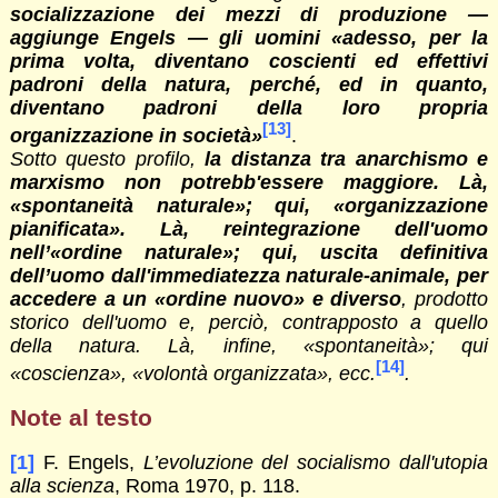
socializzazione dei mezzi di produzione —
aggiunge Engels — gli uomini «adesso, per la
prima volta, diventano coscienti ed effettivi
padroni della natura, perché, ed in quanto,
diventano padroni della loro propria
[13]
organizzazione in società»
.
Sotto questo profilo,
la distanza tra anarchismo e
marxismo non potrebb'essere maggiore. Là,
«spontaneità naturale»; qui, «organizzazione
pianificata». Là, reintegrazione dell'uomo
nell’«ordine naturale»; qui, uscita definitiva
dell’uomo dall'immediatezza naturale-animale, per
accedere a un «ordine nuovo» e diverso
, prodotto
storico dell'uomo e, perciò, contrapposto a quello
della natura. Là, infine, «spontaneità»; qui
[14]
«coscienza», «volontà organizzata», ecc.
.
Note al testo
[1]
F. Engels,
L’evoluzione del socialismo dall'utopia
alla scienza
, Roma 1970, p. 118.