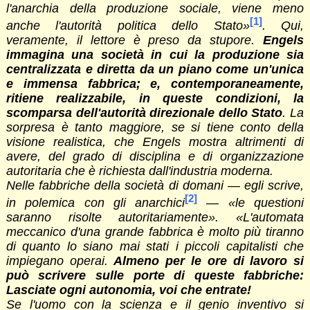
l'anarchia della produzione sociale, viene meno
[1]
anche l'autorità politica dello Stato»
. Qui,
veramente, il lettore è preso da stupore.
Engels
immagina una società in cui la produzione sia
centralizzata e diretta da un piano come un'unica
e immensa fabbrica; e, contemporaneamente,
ritiene realizzabile, in queste condizioni, la
scomparsa dell'autorità direzionale dello Stato
. La
sorpresa è tanto maggiore, se si tiene conto della
visione realistica, che Engels mostra altrimenti di
avere, del grado di disciplina e di organizzazione
autoritaria che è richiesta dall'industria moderna.
Nelle fabbriche della società di domani — egli scrive,
[2]
in polemica con gli anarchici
— «le questioni
saranno risolte autoritariamente». «L'automata
meccanico d'una grande fabbrica è molto più tiranno
di quanto lo siano mai stati i piccoli capitalisti che
impiegano operai.
Almeno per le ore di lavoro si
può scrivere sulle porte di queste fabbriche:
Lasciate ogni autonomia, voi che entrate!
Se l'uomo con la scienza e il genio inventivo si