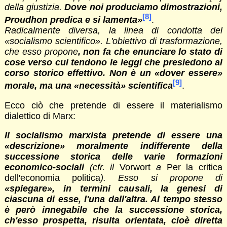
della giustizia.
Dove noi produciamo dimostrazioni,
[8]
Proudhon predica e si lamenta»
.
Radicalmente diversa, la linea di condotta del
«socialismo scientifico». L'obiettivo di trasformazione,
che esso propone
, non fa che enunciare lo stato di
cose verso cui tendono le leggi che presiedono al
corso storico effettivo. Non è un «dover essere»
[9]
morale, ma una «necessità» scientifica
.
Ecco ciò che pretende di essere il materialismo
dialettico di Marx:
Il socialismo marxista pretende di essere una
«descrizione» moralmente indifferente della
successione storica delle varie formazioni
economico-sociali
(cfr. il
Vorwort
a
Per la critica
dell'economia politica
). Esso si propone di
«spiegare», in termini causali, la genesi di
ciascuna di esse, l'una dall'altra. Al tempo stesso
è però innegabile che la successione storica,
ch'esso prospetta, risulta orientata, cioè diretta