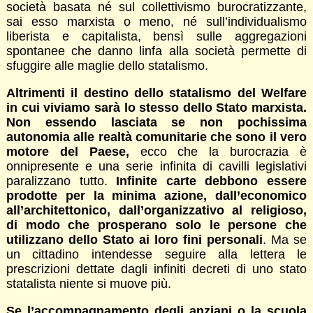
società basata né sul collettivismo burocratizzante,
sai esso marxista o meno, né sull’individualismo
liberista e capitalista, bensì sulle aggregazioni
spontanee che danno linfa alla società permette di
sfuggire alle maglie dello statalismo.
Altrimenti il destino dello statalismo del Welfare
in cui viviamo sarà lo stesso dello Stato marxista.
Non essendo lasciata se non pochissima
autonomia alle realtà comunitarie che sono il vero
motore del Paese,
ecco che la burocrazia è
onnipresente e una serie infinita di cavilli legislativi
paralizzano tutto.
Infinite carte debbono essere
prodotte per la minima azione, dall’economico
all’architettonico, dall’organizzativo al religioso,
di modo che prosperano solo le persone che
utilizzano dello Stato ai loro fini personali
. Ma se
un cittadino intendesse seguire alla lettera le
prescrizioni dettate dagli infiniti decreti di uno stato
statalista niente si muove più.
Se l’accompagnamento degli anziani o la scuola