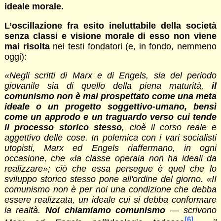
ideale morale.
L’oscillazione fra esito ineluttabile della società
senza classi e visione morale di esso non viene
mai risolta
nei testi fondatori (e, in fondo, nemmeno
oggi):
«Negli scritti di Marx e di Engels, sia del periodo
giovanile sia di quello della piena maturità,
il
comunismo non è mai prospettato come una meta
ideale o un progetto soggettivo-umano, bensì
come un approdo e un traguardo verso cui tende
il processo storico stesso
, cioè il corso reale e
aggettivo delle cose. In polemica con i vari socialisti
utopisti, Marx ed Engels riaffermano, in ogni
occasione, che «la classe operaia non ha ideali da
realizzare»; ciò che essa persegue è quel che lo
sviluppo storico stesso pone all'ordine del giorno. «II
comunismo non è per noi una condizione che debba
essere realizzata, un ideale cui si debba conformare
la realtà.
Noi chiamiamo comunismo
— scrivono
[6]