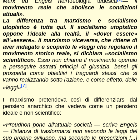
Marx ed Engels nell'
Ideologia tedesca
— il
movimento reale che abolisce le condizioni
attuali»
.
La differenza tra marxismo e socialismo
utopistico è tutta qui. Il socialismo utopistico
oppone l'ideale alla realtà, il «dover essere»
all'«essere». II marxismo viceversa, che ritiene di
aver indagato e scoperto le «leggi che regolano il
movimento storico reale, si dichiara «socialismo
scientifico»
. Esso non chiama il movimento operaio
a perseguire astratti princìpi di giustizia, bensì gli
prospetta come obiettivi i traguardi stessi che si
vanno realizzando sotto l'azione, e come effetto, delle
[7]
«leggi»
.
Il marxismo pretendeva così di differenziarsi dal
pensiero anarchico che vedeva come un pensiero
ideale e non scientifico:
«Proudhon pone all'attuale società — scrive Engels
— l’istanza di trasformarsi non secondo le leggi del
suo proprio sviluppo, ma secondo le prescrizioni [...]