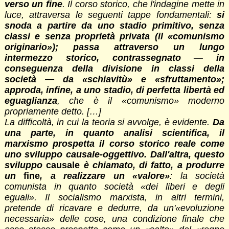
verso un fine
. Il corso storico, che l'indagine mette in
luce, attraversa le seguenti tappe fondamentali:
si
snoda a partire da uno stadio primitivo, senza
classi e senza proprietà privata (il «comunismo
originario»); passa attraverso un lungo
intermezzo storico, contrassegnato — in
conseguenza della divisione in classi della
società — da «schiavitù» e «sfruttamento»;
approda, infine, a uno stadio, di perfetta libertà ed
eguaglianza
, che è il «comunismo» moderno
propriamente detto. […]
La difficoltà, in cui la teoria si avvolge, è evidente.
Da
una parte, in quanto analisi scientifica, il
marxismo prospetta il corso storico reale come
uno sviluppo causale-oggettivo. Dall'altra, questo
sviluppo
causale
è chiamato, di fatto, a produrre
un
fine
, a realizzare un «valore»
: la società
comunista in quanto società «dei liberi e degli
eguali». Il socialismo marxista, in altri termini,
pretende di ricavare e dedurre, da un'«evoluzione
necessaria» delle cose, una condizione finale che