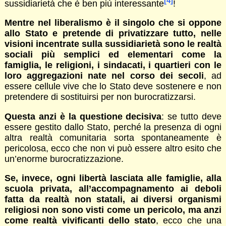
[4]
sussidiarietà che è ben più interessante
!
Mentre nel liberalismo è il singolo che si oppone
allo Stato e pretende di privatizzare tutto, nelle
visioni incentrate sulla sussidiarietà sono le realtà
sociali più semplici ed elementari come la
famiglia, le religioni, i sindacati, i quartieri con le
loro aggregazioni nate nel corso dei secoli
, ad
essere cellule vive che lo Stato deve sostenere e non
pretendere di sostituirsi per non burocratizzarsi.
Questa anzi è la questione decisiva
: se tutto deve
essere gestito dallo Stato, perché la presenza di ogni
altra realtà comunitaria sorta spontaneamente è
pericolosa, ecco che non vi può essere altro esito che
un’enorme burocratizzazione.
Se, invece, ogni libertà lasciata alle famiglie, alla
scuola privata, all’accompagnamento ai deboli
fatta da realtà non statali, ai diversi organismi
religiosi non sono visti come un pericolo, ma anzi
come realtà vivificanti dello stato
, ecco che una