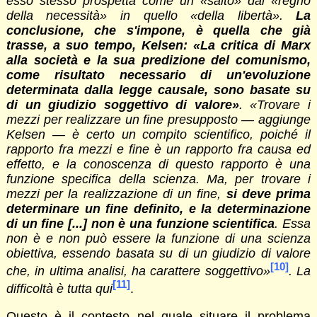
esso stesso prospetta come un «salto» dal «regno
della necessità» in quello «della libertà».
La
conclusione, che s'impone, è quella che già
trasse, a suo tempo, Kelsen: «La critica di Marx
alla società e la sua predizione del comunismo,
come risultato necessario di un'evoluzione
determinata dalla legge causale, sono basate su
di un giudizio soggettivo di valore»
. «Trovare i
mezzi per realizzare un fine presupposto — aggiunge
Kelsen — è certo un compito scientifico, poiché il
rapporto fra mezzi e fine è un rapporto fra causa ed
effetto, e la conoscenza di questo rapporto è una
funzione specifica della scienza. Ma, per trovare i
mezzi per la realizzazione di un fine,
si deve prima
determinare un fine definito, e la determinazione
di un fine [...] non è una funzione scientifica
. Essa
non è e non può essere la funzione di una scienza
obiettiva, essendo basata su di un giudizio di valore
[10]
che, in ultima analisi, ha carattere soggettivo»
. La
[11]
difficoltà è tutta qui
.
Questo è il contesto nel quale situare il problema