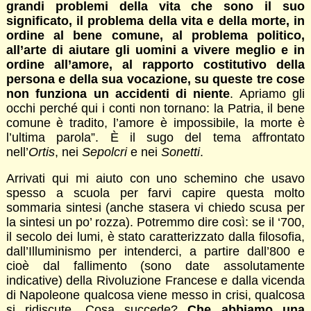
grandi problemi della vita che sono il suo
significato, il problema della vita e della morte, in
ordine al bene comune, al problema politico,
all’arte di aiutare gli uomini a vivere meglio e in
ordine all’amore, al rapporto costitutivo della
persona e della sua vocazione, su queste tre cose
non funziona un accidenti di niente
. Apriamo gli
occhi perché qui i conti non tornano: la Patria, il bene
comune è tradito, l’amore è impossibile, la morte è
l’ultima parola”. È il sugo del tema affrontato
nell’
Ortis
, nei
Sepolcri
e nei
Sonetti
.
Arrivati qui mi aiuto con uno schemino che usavo
spesso a scuola per farvi capire questa molto
sommaria sintesi (anche stasera vi chiedo scusa per
la sintesi un po’ rozza). Potremmo dire così: se il ‘700,
il secolo dei lumi, è stato caratterizzato dalla filosofia,
dall’Illuminismo per intenderci, a partire dall’800 e
cioè dal fallimento (sono date assolutamente
indicative) della Rivoluzione Francese e dalla vicenda
di Napoleone qualcosa viene messo in crisi, qualcosa
si ridiscute. Cosa succede?
Che abbiamo una