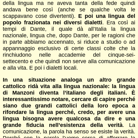
della lingua ma ne aveva tanta della fede quindi
andava bene così (anche se qualche volta le
scappavano cose divertenti).
E poi una lingua del
popolo frazionata nei diversi dialetti
. Era così ai
tempi di Dante, il quale dà all’Italia la lingua
nazionale, lingua che, dopo Dante, per le ragioni che
in parte abbiamo accennato, si riduce a studio o ad
appannaggio esclusivo di certe classi colte che la
rinchiudono nelle accademie del cinque-sei-
settecento e che quindi non serve alla comunicazione
e alla vita. E poi i dialetti locali.
In una situazione analoga un altro grande
cattolico ridà vita alla lingua nazionale: la lingua
di Manzoni diventa l’italiano degli italiani. È
interessantissimo notare, cercare di capire perché
siano due grandi cattolici della loro epoca a
rifondare la lingua perché, credo, per avere una
lingua bisogna avere qualcosa da dire e una
grande fiducia nell’esistenza della verità
. La
comunicazione, la parola ha senso se esiste la verità.
Perché con la parola l’uomo cerca di afferrare la