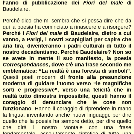
l’anno di pubblicazione dei
Fiori del male
di
Baudelaire.
Perché dico che mi sembra che si possa dire che da
qui la poesia ha cominciato a rinascere e a risorgere?
Perché i
Fiori del male
di Baudelaire, dietro a cui
vanno, a Parigi, i nostri Scapigliati per capire che
aria tira, diventeranno i padri culturali di tutto il
nostro decadentismo. Perché Baudelaire? Non so
se avete in mente il suo manifesto, la poesia
Correspondances
, dove c’è una frase secondo me
emblematica: “La realtà è una foresta di simboli”
.
Questi poeti moderni
di fronte alla presunzione
moderna di guidare l’uomo verso “le magnifiche
sorti e progressive”, verso una felicità che in
realtà tutto dimostra impossibile, questi hanno il
coraggio di denunciare che le cose non
funzionano
. Hanno il coraggio di riprendere in mano
la lingua, inventando anche nuovi linguaggi, per dire
quello che la poesia ha sempre detto, per dire quello
che dirà il nostro Montale con una frase
fondamentale, assolutamente sintetica di tutta una