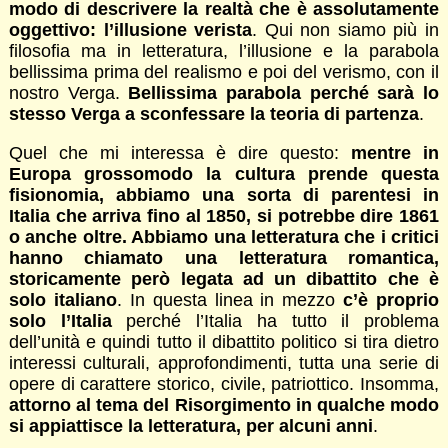
modo di descrivere la realtà che è assolutamente
oggettivo: l’illusione verista
. Qui non siamo più in
filosofia ma in letteratura, l’illusione e la parabola
bellissima prima del realismo e poi del verismo, con il
nostro Verga.
Bellissima parabola perché sarà lo
stesso Verga a sconfessare la teoria di partenza
.
Quel che mi interessa è dire questo:
mentre in
Europa grossomodo la cultura prende questa
fisionomia, abbiamo una sorta di parentesi in
Italia che arriva fino al 1850, si potrebbe dire 1861
o anche oltre. Abbiamo una letteratura che i critici
hanno chiamato una letteratura romantica,
storicamente però legata ad un dibattito che è
solo italiano
. In questa linea in mezzo
c’è proprio
solo l’Italia
perché l’Italia ha tutto il problema
dell’unità e quindi tutto il dibattito politico si tira dietro
interessi culturali, approfondimenti, tutta una serie di
opere di carattere storico, civile, patriottico. Insomma,
attorno al tema del Risorgimento in qualche modo
si appiattisce la letteratura, per alcuni anni
.