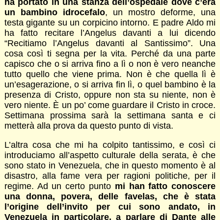
ha portato in una stanza dell’ospedale dove c’era
un bambino idrocefalo
, un mostro deforme, una
testa gigante su un corpicino intorno. E padre Aldo mi
ha fatto recitare l’Angelus davanti a lui dicendo
“Recitiamo l’Angelus davanti al Santissimo”. Una
cosa così ti segna per la vita. Perché da una parte
capisco che o si arriva fino a lì o non è vero neanche
tutto quello che viene prima. Non è che quella lì è
un’esagerazione, o si arriva fin lì, o quel bambino è la
presenza di Cristo, oppure non sta su niente, non è
vero niente. È un po’ come guardare il Cristo in croce.
Settimana prossima sarà la settimana santa e ci
metterà alla prova da questo punto di vista.
L’altra cosa che mi ha colpito tantissimo, e così ci
introduciamo all’aspetto culturale della serata, è che
sono stato in Venezuela, che in questo momento è al
disastro, alla fame vera per ragioni politiche, per il
regime. Ad un certo punto
mi han fatto conoscere
una donna, povera, delle favelas, che è stata
l’origine dell’invito per cui sono andato, in
Venezuela in particolare, a parlare di Dante alle