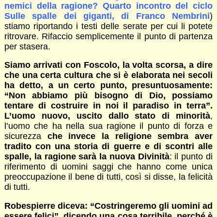
nemici della ragione? Quarto incontro del ciclo
Sulle spalle dei giganti, di Franco Nembrini
)
stiamo riportando i testi delle serate per cui li potete
ritrovare. Rifaccio semplicemente il punto di partenza
per stasera.
Siamo arrivati con Foscolo, la volta scorsa, a dire
che una certa cultura che si è elaborata nei secoli
ha detto, a un certo punto, presuntuosamente:
“Non abbiamo più bisogno di Dio, possiamo
tentare di costruire in noi il paradiso in terra”.
L’uomo nuovo, uscito dallo stato di minorità
,
l’uomo che ha nella sua ragione il punto di forza e
sicurezza
che invece la religione sembra aver
tradito con una storia di guerre e di scontri alle
spalle, la ragione sarà la nuova Divinità
: il punto di
riferimento di uomini saggi che hanno come unica
preoccupazione il bene di tutti, così si disse, la felicità
di tutti.
Robespierre diceva: “Costringeremo gli uomini ad
essere felici”, dicendo una cosa terribile, perché è