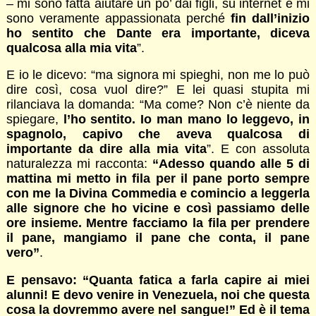
– mi sono fatta aiutare un po’ dai figli, su internet e mi
sono veramente appassionata perché
fin dall’inizio
ho sentito che Dante era importante, diceva
qualcosa alla mia vita
”.
E io le dicevo: “ma signora mi spieghi, non me lo può
dire così, cosa vuol dire?” E lei quasi stupita mi
rilanciava la domanda: “Ma come? Non c’è niente da
spiegare,
l’ho sentito. Io man mano lo leggevo, in
spagnolo, capivo che aveva qualcosa di
importante da dire alla mia vita
”. E con assoluta
naturalezza mi racconta:
“Adesso quando alle 5 di
mattina mi metto in fila per il pane porto sempre
con me la Divina Commedia e comincio a leggerla
alle signore che ho vicine e così passiamo delle
ore insieme. Mentre facciamo la fila per prendere
il pane, mangiamo il pane che conta, il pane
vero”
.
E pensavo: “Quanta fatica a farla capire ai miei
alunni! E devo venire in Venezuela, noi che questa
cosa la dovremmo avere nel sangue!” Ed è il tema