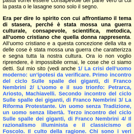
pasta vorrei essere consapevole del pane vero di cui
la pasta o le lasagne sono solo il segno.
Era per dire lo spirito con cui affrontiamo il tema
di stasera, perché è stata mossa una guerra
culturale, consapevole, scientifica, metodica,
all’uomo cristiano che quella donna rappresenta
.
All’uomo cristiano e a questa concezione della vita e
delle cose è stata mossa una guerra che caratterizza
e segna tutta la nostra cultura. Ora io non voglio
riprendere, è impossibile ormai, le cose che ci siamo
detti. Sul mio sito (vedi anche
1/ La crisi dell’uomo
moderno: un’ipotesi da verificare. Primo incontro
del ciclo Sulle spalle dei giganti, di Franco
Nembrini 2/ L’uomo e il suo trionfo: Petrarca,
Ariosto, Machiavelli. Secondo incontro del ciclo
Sulle spalle dei giganti, di Franco Nembrini 3/ La
Riforma Protestante. Un uomo senza Tradizione,
un uomo senza libertà. Terzo incontro del ciclo
Sulle spalle dei giganti, di Franco Nembrini 4/ Il
razionalismo illuminista e il classicismo di
Foscolo. Il culto della ragione. Chi sono i veri