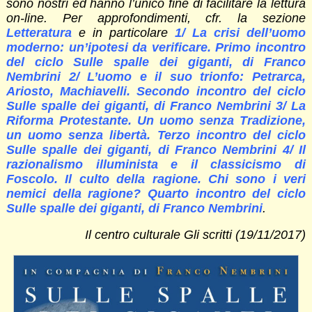
sono nostri ed hanno l’unico fine di facilitare la lettura
on-line. Per approfondimenti, cfr. la sezione
Letteratura
e in particolare
1/ La crisi dell’uomo
moderno: un’ipotesi da verificare. Primo incontro
del ciclo Sulle spalle dei giganti, di Franco
Nembrini 2/ L’uomo e il suo trionfo: Petrarca,
Ariosto, Machiavelli. Secondo incontro del ciclo
Sulle spalle dei giganti, di Franco Nembrini 3/ La
Riforma Protestante. Un uomo senza Tradizione,
un uomo senza libertà. Terzo incontro del ciclo
Sulle spalle dei giganti, di Franco Nembrini 4/ Il
razionalismo illuminista e il classicismo di
Foscolo. Il culto della ragione. Chi sono i veri
nemici della ragione? Quarto incontro del ciclo
Sulle spalle dei giganti, di Franco Nembrini
.
Il centro culturale Gli scritti (19/11/2017)