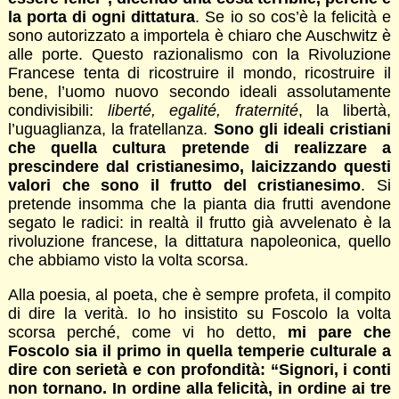
la porta di ogni dittatura
. Se io so cos’è la felicità e
sono autorizzato a importela è chiaro che Auschwitz è
alle porte. Questo razionalismo con la Rivoluzione
Francese tenta di ricostruire il mondo, ricostruire il
bene, l’uomo nuovo secondo ideali assolutamente
condivisibili:
liberté, egalité, fraternité
, la libertà,
l’uguaglianza, la fratellanza.
Sono gli ideali cristiani
che quella cultura pretende di realizzare a
prescindere dal cristianesimo, laicizzando questi
valori che sono il frutto del cristianesimo
. Si
pretende insomma che la pianta dia frutti avendone
segato le radici: in realtà il frutto già avvelenato è la
rivoluzione francese, la dittatura napoleonica, quello
che abbiamo visto la volta scorsa.
Alla poesia, al poeta, che è sempre profeta, il compito
di dire la verità. Io ho insistito su Foscolo la volta
scorsa perché, come vi ho detto,
mi pare che
Foscolo sia il primo in quella temperie culturale a
dire con serietà e con profondità: “Signori, i conti
non tornano. In ordine alla felicità, in ordine ai tre