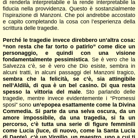
di renderla interpretabile e la rende interpretabile la
fiducia nella provvidenza. Questo è sostanzialmente
l’ispirazione di Manzoni. Che poi andrebbe accostato
e capito completando la cosa con l’esperienza della
scrittura delle tragedie.
Perché le tragedie invece direbbero un’altra cosa:
“non resta che far torto o patirlo” come dice un
personaggio, e quindi con una visione
fondamentalmente pessimistica
. Se è vero che la
Salvezza c’è, se è vero che Dio esiste, sembra in
alcuni tratti, in alcuni passaggi del Manzoni tragico,
sembra che la felicità, se c’è, sia attingibile
nell’Aldilà, di qua è un bel casino. Di qua resta
spesso la vittoria del male
. Sto parlando delle
tragedie, mentre invece evidentemente i “Promessi
sposi” sono
un’epopea esattamente come la Divina
Commedia. Si parte da una selva oscura, da un
amore impossibile, da una tragedia, si fa un
percorso, c’è tutta una serie di figure femminili
come Lucia (luce, di nuovo, come la Santa Lucia
di Dante), c’è un Virgilio, un maestro, uno a cui ti