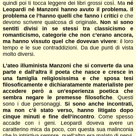
quindi poi ti tocca leggere dei libri grossi così. Ma
né
Leopardi né Manzoni hanno avuto il problema. Il
problema ce l’hanno quelli che fanno i critici
e che
devono scrivere qualcosa di originale
. Non si sono
sentiti divisi in se stessi tra classicismo e
romanticismo, categorie che non c’erano ancora,
ma hanno vissuto quel che dovevan vivere
: il loro
tempo e le sue contraddizioni. Da due punti di vista
molto diversi.
L’ateo illuminista Manzoni che si converte da una
parte e dall’altra il poeta che nasce e cresce in
una famiglia religiosissima e che sposa tesi
filosoficamente e dichiaratamente materialiste per
accedere però a un’esperienza poetica che
sembra negare le premesse filosofiche
. Questi
sono i due personaggi.
Si sono anche incontrati,
ma non c’è stato verso, hanno litigato dopo
cinque minuti e fine dell’incontro
. Come spesso
accade con i geni. Leopardi doveva avere un
caratterino mica da poco, con questa sua malinconia
che lo intristiva sempre, quell’altro era malato di nervi,