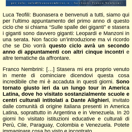
Luca Teofili: Buonasera e benvenuti a tutti, siamo qui
per l’ultimo appuntamento del primo anno di questo
ciclo che si chiama “Sulle spalle dei giganti” e stasera
i giganti sono davvero giganti: Leopardi e Manzoni in
una serata. Non faccio un’introduzione ma vi ricordo
che se Dio vorrà
questo ciclo avrà un secondo
anno di appuntamenti con altri cinque incontri
e
altre tematiche da affrontare.
Franco Nembrini: […] Stasera mi era proprio venuto
in mente di cominciare dicendovi questa cosa
incredibile che mi è accaduta in questi giorni.
Sono
tornato giusto ieri da un lungo tour in America
Latina, dove ho visitato sostanzialmente scuole e
centri culturali intitolati a Dante Alighieri
, invitato
dalle comunità di origine italiana presenti in America
Latina, soprattutto in Argentina e in Venezuela. In 20
giorni ho visitato istituzioni educative e culturali di
Perù, Cile, Paraguay, Colombia e Venezuela. Potete
immaginare cosa ho visto e incontrato.