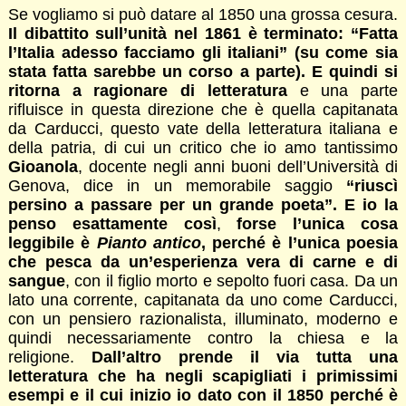
Se vogliamo si può datare al 1850 una grossa cesura.
Il dibattito sull’unità nel 1861 è terminato: “Fatta
l’Italia adesso facciamo gli italiani” (su come sia
stata fatta sarebbe un corso a parte). E quindi si
ritorna a ragionare di letteratura
e una parte
rifluisce in questa direzione che è quella capitanata
da Carducci, questo vate della letteratura italiana e
della patria, di cui un critico che io amo tantissimo
Gioanola
, docente negli anni buoni dell’Università di
Genova, dice in un memorabile saggio
“riuscì
persino a passare per un grande poeta”. E io la
penso esattamente così
,
forse l’unica cosa
leggibile è
Pianto antico
, perché è l’unica poesia
che pesca da un’esperienza vera di carne e di
sangue
, con il figlio morto e sepolto fuori casa. Da un
lato una corrente, capitanata da uno come Carducci,
con un pensiero razionalista, illuminato, moderno e
quindi necessariamente contro la chiesa e la
religione.
Dall’altro prende il via tutta una
letteratura che ha negli scapigliati i primissimi
esempi e il cui inizio io dato con il 1850 perché è