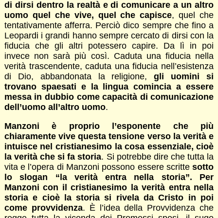
di dirsi dentro la realtà e di comunicare a un altro
uomo quel che vive, quel che capisce
, quel che
tentativamente afferra. Perciò dico sempre che fino a
Leopardi i grandi hanno sempre cercato di dirsi con la
fiducia che gli altri potessero capire. Da lì in poi
invece non sarà più così. Caduta una fiducia nella
verità trascendente, caduta una fiducia nell’esistenza
di Dio, abbandonata la religione,
gli uomini si
trovano spaesati e la lingua comincia a essere
messa in dubbio come capacità di comunicazione
dell’uomo all’altro uomo
.
Manzoni è proprio l’esponente che più
chiaramente vive questa tensione verso la verità e
intuisce nel cristianesimo la cosa essenziale, cioè
la verità che si fa storia
. Si potrebbe dire che tutta la
vita e l’opera di Manzoni possono essere scritte
sotto
lo slogan “la verità entra nella storia”. Per
Manzoni con il cristianesimo la verità entra nella
storia e cioè la storia si rivela da Cristo in poi
come provvidenza
. È l’idea della Provvidenza che
regge tutta la vicenda dei Promessi sposi, il sugo