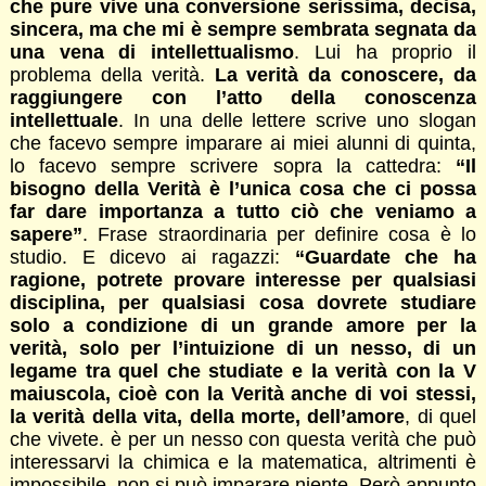
che pure vive una conversione serissima, decisa,
sincera, ma che mi è sempre sembrata segnata da
una vena di intellettualismo
. Lui ha proprio il
problema della verità.
La verità da conoscere, da
raggiungere con l’atto della conoscenza
intellettuale
. In una delle lettere scrive uno slogan
che facevo sempre imparare ai miei alunni di quinta,
lo facevo sempre scrivere sopra la cattedra:
“Il
bisogno della Verità è l’unica cosa che ci possa
far dare importanza a tutto ciò che veniamo a
sapere”
. Frase straordinaria per definire cosa è lo
studio. E dicevo ai ragazzi:
“Guardate che ha
ragione, potrete provare interesse per qualsiasi
disciplina, per qualsiasi cosa dovrete studiare
solo a condizione di un grande amore per la
verità, solo per l’intuizione di un nesso, di un
legame tra quel che studiate e la verità con la V
maiuscola, cioè con la Verità anche di voi stessi,
la verità della vita, della morte, dell’amore
, di quel
che vivete. è per un nesso con questa verità che può
interessarvi la chimica e la matematica, altrimenti è
impossibile, non si può imparare niente. Però appunto