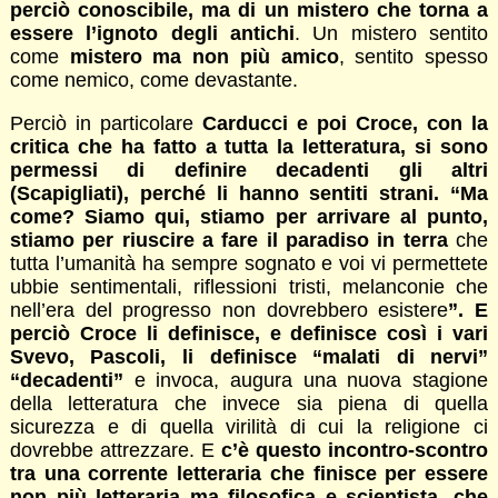
perciò conoscibile, ma di un mistero che torna a
essere l’ignoto degli antichi
. Un mistero sentito
come
mistero ma non più amico
, sentito spesso
come nemico, come devastante.
Perciò in particolare
Carducci e poi Croce, con la
critica che ha fatto a tutta la letteratura, si sono
permessi di definire decadenti gli altri
(Scapigliati), perché li hanno sentiti strani. “Ma
come? Siamo qui, stiamo per arrivare al punto,
stiamo per riuscire a fare il paradiso in terra
che
tutta l’umanità ha sempre sognato e voi vi permettete
ubbie sentimentali, riflessioni tristi, melanconie che
nell’era del progresso non dovrebbero esistere
”. E
perciò Croce li definisce, e definisce così i vari
Svevo, Pascoli, li definisce “malati di nervi”
“decadenti”
e invoca, augura una nuova stagione
della letteratura che invece sia piena di quella
sicurezza e di quella virilità di cui la religione ci
dovrebbe attrezzare. E
c’è questo incontro-scontro
tra una corrente letteraria che finisce per essere
non più letteraria ma filosofica e scientista, che