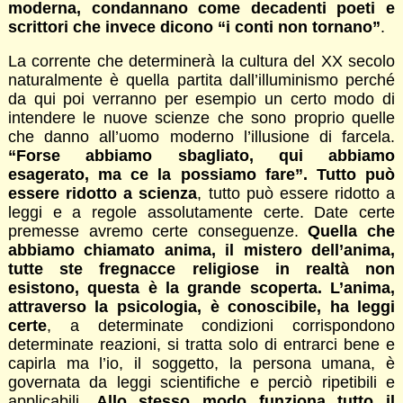
moderna, condannano come decadenti poeti e
scrittori che invece dicono “i conti non tornano”
.
La corrente che determinerà la cultura del XX secolo
naturalmente è quella partita dall’illuminismo perché
da qui poi verranno per esempio un certo modo di
intendere le nuove scienze che sono proprio quelle
che danno all’uomo moderno l’illusione di farcela.
“Forse abbiamo sbagliato, qui abbiamo
esagerato, ma ce la possiamo fare”. Tutto può
essere ridotto a scienza
, tutto può essere ridotto a
leggi e a regole assolutamente certe. Date certe
premesse avremo certe conseguenze.
Quella che
abbiamo chiamato anima, il mistero dell’anima,
tutte ste fregnacce religiose in realtà non
esistono, questa è la grande scoperta. L’anima,
attraverso la psicologia, è conoscibile, ha leggi
certe
, a determinate condizioni corrispondono
determinate reazioni, si tratta solo di entrarci bene e
capirla ma l’io, il soggetto, la persona umana, è
governata da leggi scientifiche e perciò ripetibili e
applicabili.
Allo stesso modo funziona tutto il