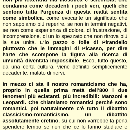
condanna come decadenti i poeti veri, quelli che
sentono tutta l’urgenza di questa realtà sentita
come simbolica
, come evocante un significato che
non sappiamo più reperire, se non in termini negativi,
se non come esperienza di dolore, di frustrazione, di
incomprensione, di un io spezzato che non ritrova più
la sua unità.
L’io pazzo o folle di Pirandello
piuttosto che le immagini di Picasso, per dire
l’arte che scompone la figura alla ricerca di
un’unità diventata impossibile
. Ecco, tutto questo,
da una certa cultura, viene definito semplicemente
decadente, malato di nervi.
In mezzo ci sta il nostro romanticismo che ha,
proprio in quella prima metà dell’800 i due
fenomeni più eclatanti, più incredibili: Manzoni e
Leopardi. Che chiamiamo romantici perché sono
romantici, poi naturalmente c’è tutto il dibattito
classicismo-romanticismo, un dibattito
assolutamente cretino
, su cui non varrebbe la pena
spendere tempo se non che ce lo fanno studiare e