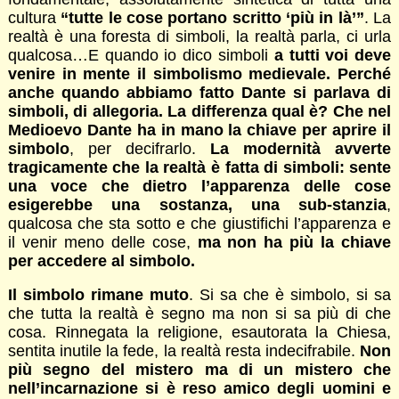
cultura
“tutte le cose portano scritto ‘più in là’”
. La
realtà è una foresta di simboli, la realtà parla, ci urla
qualcosa…E quando io dico simboli
a tutti voi deve
venire in mente il simbolismo medievale. Perché
anche quando abbiamo fatto Dante si parlava di
simboli, di allegoria. La differenza qual è? Che nel
Medioevo Dante ha in mano la chiave per aprire il
simbolo
, per decifrarlo.
La modernità avverte
tragicamente che la realtà è fatta di simboli: sente
una voce che dietro l’apparenza delle cose
esigerebbe una sostanza, una sub-stanzia
,
qualcosa che sta sotto e che giustifichi l’apparenza e
il venir meno delle cose,
ma non ha più la chiave
per accedere al simbolo.
Il simbolo rimane muto
. Si sa che è simbolo, si sa
che tutta la realtà è segno ma non si sa più di che
cosa. Rinnegata la religione, esautorata la Chiesa,
sentita inutile la fede, la realtà resta indecifrabile.
Non
più segno del mistero ma di un mistero che
nell’incarnazione si è reso amico degli uomini e