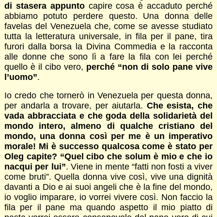
di stasera appunto
capire cosa è accaduto perché
abbiamo potuto perdere questo. Una donna delle
favelas del Venezuela che, come se avesse studiato
tutta la letteratura universale, in fila per il pane, tira
furori dalla borsa la Divina Commedia e la racconta
alle donne che sono lì a fare la fila con lei perché
quello è il cibo vero,
perché “non di solo pane vive
l’uomo”
.
Io credo che tornerò in Venezuela per questa donna,
per andarla a trovare, per aiutarla.
Che esista, che
vada abbracciata e che goda della solidarietà del
mondo intero, almeno di qualche cristiano del
mondo, una donna così per me è un imperativo
morale! Mi è successo qualcosa come è stato per
Oleg capite? “Quel cibo che solum è mio e che io
nacqui per lui”
. Viene in mente “fatti non fosti a viver
come bruti”. Quella donna vive così, vive una dignità
davanti a Dio e ai suoi angeli che è la fine del mondo,
io voglio imparare, io vorrei vivere così. Non faccio la
fila per il pane ma quando aspetto il mio piatto di