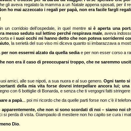
 che gli aveva regalato la mamma a un Natale appena sposati, per il 
on ho mai azzeccato i regali per papà, non era facile fargli regali
!
n un corridoio dell’ospedale, in quel mentre
si è aperta una port
 era messo seduto sul lettino perché respirava male
, aveva indosso
 porta e
i suoi occhi mi hanno detto che non poteva sorridermi c
aiuto
, la serietà del suo viso mi diceva quanto si imbarazzava a mostrar
 per non essermi alzato da quella sedia
e per non esser corso a rag
e non era il caso di preoccuparsi troppo, che ne saremmo usciti 
oi amici, alle sue nipoti, a sua nuora e al suo genero.
Ogni tanto si 
portanti della mia vita forse dovrei interpellare ancora lui; u
egno con 6 bottiglie di Bonarda, e senza che ti vergogni fatti stringer
nare a papà
... poi mi ricordo che da quelle parti forse non c’è il telefon
 apparentemente, che non si sono scordati di noi – siamo noi ch
i si perda di vista. Giampaolo di mestiere non ho capito se cura i matti
mmeno Dio
.