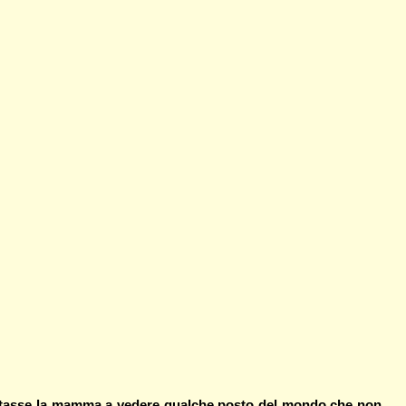
e portasse la mamma a vedere qualche posto del mondo che non