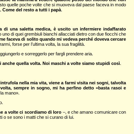
resto quelle poche volte che si muoveva dal paese faceva in modo
. Come del resto a tutti i papà
.
a di una saletta medica, è uscito un infermiere indaffarato
 uno di quei grembiuli bianchi allacciati dietro con due fiocchi che
ome faceva di solito quando mi vedeva perché doveva cercare
mi, forse per l’ultima volta, la sua fragilità.
giungerlo e sorreggerlo per fargli prendere aria.
anche quella volta. Noi maschi a volte siamo stupidi così
.
intrufola nella mia vita, viene a farmi visita nei sogni, talvolta
na volta, sempre in sogno, mi ha perfino detto «basta rasoi e
e la mano».
o.
e a volte ci scordiamo di loro
–, e che amano comunicare con
 o se sono i matti che si curano di lui.