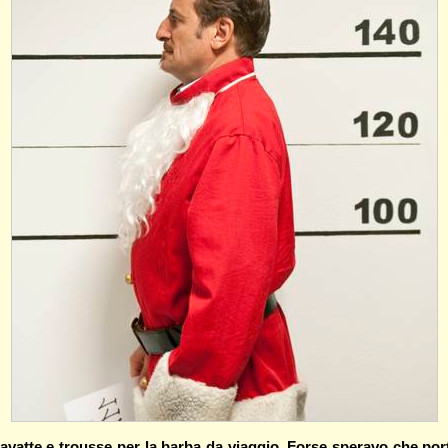
li cravatte e trousse per la barba da viaggio. Forse speravo ch