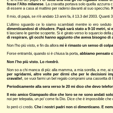
fosse l’Alto milanese
. La cravatta portava solo quella azzurra
di essere a casa al mattino per radersi davanti al suo specchio.
N
Il mio, di papà, se n’è andato 13 anni fa, il 13.3 del 2003. Quanti 3
L’ultimo sguardo ce lo siamo scambiati mentre io ero seduto i
dimenticandosi di chiudere. Papà sarà stato a 9-10 metri, si
ti lasciano le gambe scoperte. Si è girato verso lo squarcio della
di respirare, gli occhi hanno aggiunto che aveva bisogno di 
Non l’ho più visto, e fin da allora
mi è rimasto un senso di colpa
Forse entrambi, quando si è chiusa la porta,
abbiamo pensato ch
Non l’ho più visto. Lo rivedrò
.
Non so a chi manca di più: alla mamma, a mia sorella, a me, ai su
per sgridarmi, altre volte per dirmi che per le decisioni im
cravatte!
, se vuoi farmi un bel regalo comprami una cassetta di l
Periodicamente alla sera verso le 20 mi dico che devo telefo
Il mio amico Giampaolo dice che loro se ne sono andati solo
noi per telepatia, un po’ come fa Dio. Dice che è impossibile che c
Io però ci credo.
Che i nostri padri non ci dimenticano. E ne