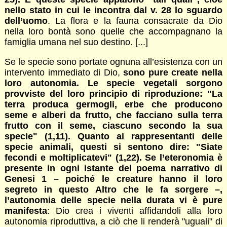
nello stato in cui le incontra dal v. 28 lo sguardo
dell’uomo
. La flora e la fauna consacrate da Dio
nella loro bontà sono quelle che accompagnano la
famiglia umana nel suo destino. [...]
Se le specie sono portate ognuna all’esistenza con un
intervento immediato di Dio,
sono pure create nella
loro autonomia. Le specie vegetali sorgono
provviste del loro principio di riproduzione: "La
terra produca germogli, erbe che producono
seme e alberi da frutto, che facciano sulla terra
frutto con il seme, ciascuno secondo la sua
specie" (1,11). Quanto ai rappresentanti delle
specie animali, questi si sentono dire: "Siate
fecondi e moltiplicatevi" (1,22). Se l’eteronomia è
presente in ogni istante del poema narrativo di
Genesi 1 – poiché le creature hanno il loro
segreto in questo Altro che le fa sorgere –,
l’autonomia delle specie nella durata vi è pure
manifesta
: Dio crea i viventi affidandoli alla loro
autonomia riproduttiva, a ciò che li renderà "uguali" di