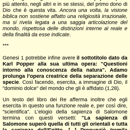
più attento, negli altri e in se stessi, del primo dono di
Dio che è questa vita.
Ancora una volta, la visione
biblica non sostiene affatto una religiosità irrazionale,
ma si rivela legata a una saggia articolazione del
mondo, rispettosa delle distinzioni interne al reale e
della finalità da esse indicate
.
***
Genesi 1 potrebbe infine avere
il sottotitolo dato da
Karl Popper alla sua ultima opera: "Questioni
intorno alla conoscenza della natura". Adamo
prolunga l’opera creatrice della separazione delle
specie
. Così facendo, esercita, a immagine di Dio, il
"dominio dolce" del mondo che gli è affidato (1,28).
Un testo del libro dei Re afferma inoltre che egli
esercita in questo una funzione reale e, per così dire,
"scientifica". L’elogio della sapienza di Salomone
termina con questi versetti:
"La sapienza di
Salomone superò quella di tutti gli orientali e tutta
la sapienza dell’Egitto. [...] Pronunziò tremila