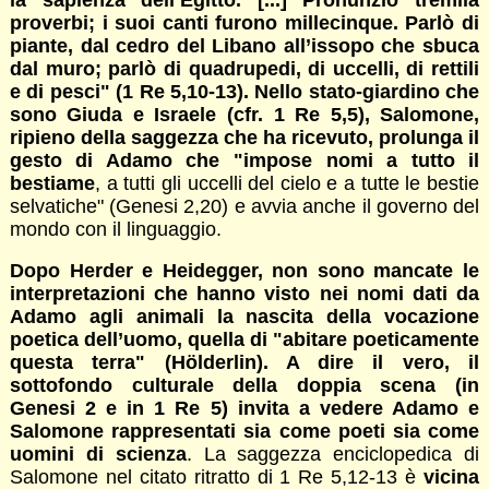
proverbi; i suoi canti furono millecinque. Parlò di
piante, dal cedro del Libano all’issopo che sbuca
dal muro; parlò di quadrupedi, di uccelli, di rettili
e di pesci" (1 Re 5,10-13). Nello stato-giardino che
sono Giuda e Israele (cfr. 1 Re 5,5), Salomone,
ripieno della saggezza che ha ricevuto, prolunga il
gesto di Adamo che "impose nomi a tutto il
bestiame
, a tutti gli uccelli del cielo e a tutte le bestie
selvatiche" (Genesi 2,20) e avvia anche il governo del
mondo con il linguaggio.
Dopo Herder e Heidegger, non sono mancate le
interpretazioni che hanno visto nei nomi dati da
Adamo agli animali la nascita della vocazione
poetica dell’uomo, quella di "abitare poeticamente
questa terra" (Hölderlin). A dire il vero, il
sottofondo culturale della doppia scena (in
Genesi 2 e in 1 Re 5) invita a vedere Adamo e
Salomone rappresentati sia come poeti sia come
uomini di scienza
. La saggezza enciclopedica di
Salomone nel citato ritratto di 1 Re 5,12-13 è
vicina