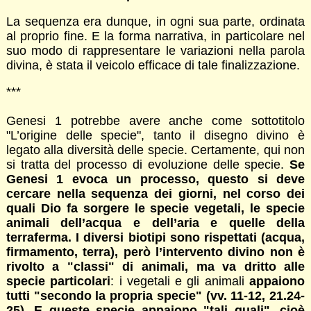
La sequenza era dunque, in ogni sua parte, ordinata
al proprio fine. E la forma narrativa, in particolare nel
suo modo di rappresentare le variazioni nella parola
divina, è stata il veicolo efficace di tale finalizzazione.
***
Genesi 1 potrebbe avere anche come sottotitolo
"L’origine delle specie", tanto il disegno divino è
legato alla diversità delle specie. Certamente, qui non
si tratta del processo di evoluzione delle specie.
Se
Genesi 1 evoca un processo, questo si deve
cercare nella sequenza dei giorni, nel corso dei
quali Dio fa sorgere le specie vegetali, le specie
animali dell’acqua e dell’aria e quelle della
terraferma. I diversi biotipi sono rispettati (acqua,
firmamento, terra), però l’intervento divino non è
rivolto a "classi" di animali, ma va dritto alle
specie particolari
: i vegetali e gli animali
appaiono
tutti "secondo la propria specie" (vv. 11-12, 21.24-
25). E queste specie appaiono "tali quali", cioè