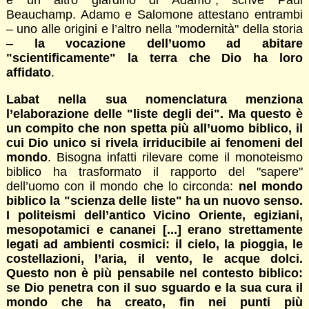
Beauchamp. Adamo e Salomone attestano entrambi
– uno alle origini e l’altro nella "modernità" della storia
–
la vocazione dell’uomo ad abitare
"scientificamente" la terra che Dio ha loro
affidato
.
Labat nella sua nomenclatura menziona
l’elaborazione delle "liste degli dei". Ma questo è
un compito che non spetta più all’uomo biblico, il
cui Dio unico si rivela irriducibile ai fenomeni del
mondo
. Bisogna infatti rilevare come il monoteismo
biblico ha trasformato il rapporto del "sapere"
dell’uomo con il mondo che lo circonda:
nel mondo
biblico la "scienza delle liste" ha un nuovo senso.
I politeismi dell’antico Vicino Oriente, egiziani,
mesopotamici e cananei [...] erano strettamente
legati ad ambienti cosmici: il cielo, la pioggia, le
costellazioni, l’aria, il vento, le acque dolci.
Questo non è più pensabile nel contesto biblico:
se Dio penetra con il suo sguardo e la sua cura il
mondo che ha creato, fin nei punti più