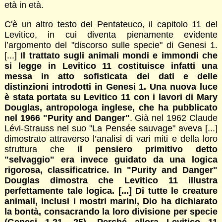
età in età.
C'è un altro testo del Pentateuco, il capitolo 11 del
Levitico, in cui diventa pienamente evidente
l’argomento del "discorso sulle specie" di Genesi 1.
[...]
Il trattato sugli animali mondi e immondi che
si legge in Levitico 11 costituisce infatti una
messa in atto sofisticata dei dati e delle
distinzioni introdotti in Genesi 1. Una nuova luce
è stata portata su Levitico 11 con i lavori di Mary
Douglas, antropologa inglese, che ha pubblicato
nel 1966 "Purity and Danger"
. Già nel 1962 Claude
Lévi-Strauss nel suo "La Pensée sauvage" aveva [...]
dimostrato attraverso l’analisi di vari miti e della loro
struttura che
il pensiero primitivo detto
"selvaggio" era invece guidato da una logica
rigorosa, classificatrice. In "Purity and Danger"
Douglas dimostra che Levitico 11 illustra
perfettamente tale logica. [...] Di tutte le creature
animali, inclusi i mostri marini, Dio ha dichiarato
la bontà, consacrando la loro divisione per specie
(Genesi 1,21- 25). Perché allora Levitico 11