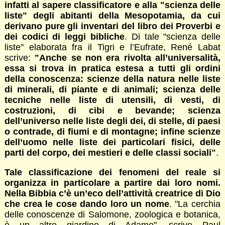
infatti al sapere classificatore e alla "scienza delle
liste" degli abitanti della Mesopotamia, da cui
derivano pure gli inventari del libro dei Proverbi e
dei codici di leggi bibliche
. Di tale "scienza delle
liste" elaborata fra il Tigri e l’Eufrate, René Labat
scrive:
"Anche se non era rivolta all’universalità,
essa si trova in pratica estesa a tutti gli ordini
della conoscenza: scienze della natura nelle liste
di minerali, di piante e di animali; scienza delle
tecniche nelle liste di utensili, di vesti, di
costruzioni, di cibi e bevande; scienza
dell’universo nelle liste degli dei, di stelle, di paesi
o contrade, di fiumi e di montagne; infine scienze
dell’uomo nelle liste dei particolari fisici, delle
parti del corpo, dei mestieri e delle classi sociali"
.
Tale classificazione dei fenomeni del reale si
organizza in particolare a partire dai loro nomi.
Nella Bibbia c’è un’eco dell’attività creatrice di Dio
che crea le cose dando loro un nome
. "La cerchia
delle conoscenze di Salomone, zoologica e botanica,
è un altro giardino di Adamo", scrive Paul