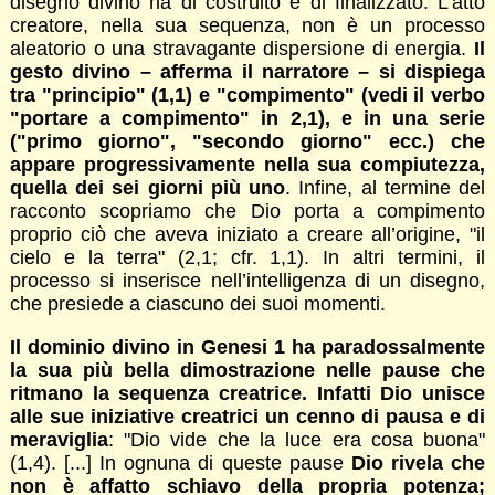
disegno divino ha di costruito e di finalizzato. L’atto
creatore, nella sua sequenza, non è un processo
aleatorio o una stravagante dispersione di energia.
Il
gesto divino – afferma il narratore – si dispiega
tra "principio" (1,1) e "compimento" (vedi il verbo
"portare a compimento" in 2,1), e in una serie
("primo giorno", "secondo giorno" ecc.) che
appare progressivamente nella sua compiutezza,
quella dei sei giorni più uno
. Infine, al termine del
racconto scopriamo che Dio porta a compimento
proprio ciò che aveva iniziato a creare all’origine, "il
cielo e la terra" (2,1; cfr. 1,1). In altri termini, il
processo si inserisce nell’intelligenza di un disegno,
che presiede a ciascuno dei suoi momenti.
Il dominio divino in Genesi 1 ha paradossalmente
la sua più bella dimostrazione nelle pause che
ritmano la sequenza creatrice. Infatti Dio unisce
alle sue iniziative creatrici un cenno di pausa e di
meraviglia
: "Dio vide che la luce era cosa buona"
(1,4). [...] In ognuna di queste pause
Dio rivela che
non è affatto schiavo della propria potenza;