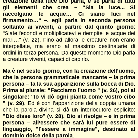
creazione della luce Dio parla, e se parla di tutti
gli elementi che crea – "Sia la luce... Si
raccolgano le acque… Ci siano luci nel
firmamento…" –, egli parla in seconda persona
soltanto ai viventi, a partire dal quinto giorno
:
"Siate fecondi e moltiplicatevi e riempite le acque dei
mari…" (v. 22). Fino ad allora le creature non erano
interpellate, ma erano al massimo destinatarie di
ordini in terza persona. Da questo momento Dio parla
a creature viventi, capaci di capirlo.
Ma è nel sesto giorno, con la creazione dell’uomo,
che la persona grammaticale mancante – la prima
persona – fa la sua apparizione sulla bocca di Dio.
Prima al plurale: "Facciamo l’uomo " (v. 26), poi al
singolare: "Io vi dò ogni pianta come vostro cibo
" (v. 29)
. Ed è con l’apparizione della coppia umana
che la parola divina si dà un interlocutore esplicito:
"Dio disse loro" (v. 28). Dio si rivolge – e in prima
persona – all’essere che sarà lui pure essere di
linguaggio, "l’essere a immagine", destinato al
dominio dolce della parola
.