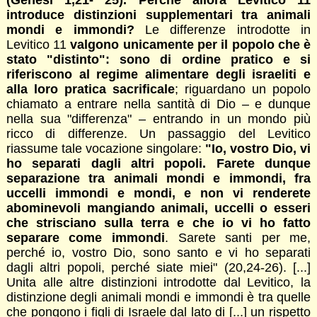
introduce distinzioni supplementari tra animali
mondi e immondi?
Le differenze introdotte in
Levitico 11
valgono unicamente per il popolo che è
stato "distinto": sono di ordine pratico e si
riferiscono al regime alimentare degli israeliti e
alla loro pratica sacrificale
; riguardano un popolo
chiamato a entrare nella santità di Dio – e dunque
nella sua "differenza" – entrando in un mondo più
ricco di differenze. Un passaggio del Levitico
riassume tale vocazione singolare:
"Io, vostro Dio, vi
ho separati dagli altri popoli. Farete dunque
separazione tra animali mondi e immondi, fra
uccelli immondi e mondi, e non vi renderete
abominevoli mangiando animali, uccelli o esseri
che strisciano sulla terra e che io vi ho fatto
separare come immondi
. Sarete santi per me,
perché io, vostro Dio, sono santo e vi ho separati
dagli altri popoli, perché siate miei" (20,24-26). [...]
Unita alle altre distinzioni introdotte dal Levitico, la
distinzione degli animali mondi e immondi è tra quelle
che pongono i figli di Israele dal lato di [...] un rispetto