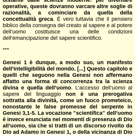
distante dalle scienze moderne: per diventare
operative, queste dovranno varcare altre soglie di
razionalità, a cominciare da quella della
concettualità greca
. È vero tuttavia che il pensiero
biblico della consegna del creato al sapere e al potere
dell’uomo costituisce una delle condizioni
dell’emancipazione del sapere scientifico.
***
Genesi 1 è dunque, a modo suo, un manifesto
dell’intelligibilità del mondo. [...] Questo capitolo e
quelli che seguono nella Genesi non affermano
affatto una forma di concorrenza tra la scienza
divina e quella dell’uomo
. L’accesso dell’uomo al
sapere del linguaggio
non è una prerogativa
sottratta alla divinità, come un fuoco prometeico,
nonostante le false promesse del serpente in
Genesi 3,1-5. La vocazione "scientifica" dell’uomo
è invece enunciata nei momenti di presenza di Dio
all’uomo, sia che si tratti di un discorso rivolto da
Dio ad Adamo in Genesi 1, o della vicinanza di Dio