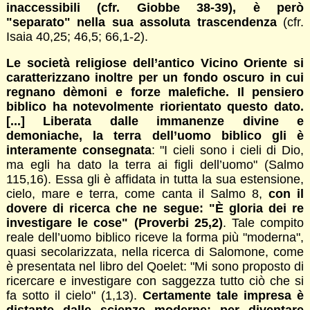
inaccessibili (cfr. Giobbe 38-39), è però
"separato" nella sua assoluta trascendenza
(cfr.
Isaia 40,25; 46,5; 66,1-2).
Le società religiose dell’antico Vicino Oriente si
caratterizzano inoltre per un fondo oscuro in cui
regnano dèmoni e forze malefiche. Il pensiero
biblico ha notevolmente riorientato questo dato.
[...] Liberata dalle immanenze divine e
demoniache, la terra dell’uomo biblico gli è
interamente consegnata
: "I cieli sono i cieli di Dio,
ma egli ha dato la terra ai figli dell’uomo" (Salmo
115,16). Essa gli è affidata in tutta la sua estensione,
cielo, mare e terra, come canta il Salmo 8,
con il
dovere di ricerca che ne segue: "È gloria dei re
investigare le cose" (Proverbi 25,2)
. Tale compito
reale dell’uomo biblico riceve la forma più "moderna",
quasi secolarizzata, nella ricerca di Salomone, come
è presentata nel libro del Qoelet: "Mi sono proposto di
ricercare e investigare con saggezza tutto ciò che si
fa sotto il cielo" (1,13).
Certamente tale impresa è