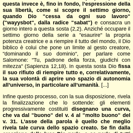
questa invece è, fino in fondo, l’espressione della
sua libertà, come si scopre il settimo giorno,
quando Dio "cessa da ogni suo lavoro"
("wayysbot", dalla radice "sabat")
e consacra un
giorno intero a questa sosta (2,2). Anziché occupare il
settimo giorno della serie a "esaurire" la propria
potenza creatrice e a riempire il tutto del mondo, il Dio
biblico è colui che pone un limite al gesto creatore,
"dominando il suo dominio", per parlare come
Salomone: "Tu, padrone della forza, giudichi con
mitezza" (Sapienza 12,18). In questa sosta Dio
fissa
il suo rifiuto di riempire tutto e, correlativamente,
la sua volontà di aprire uno spazio di autonomia
all’universo, in particolare all’umanità
. [...]
Infine questo processo, con la sua disposizione, rivela
la finalizzazione che lo sottende: gli elementi
progressivamente costituiti
disegnano una curva,
che va dal "buono" del v. 4 al "molto buono" del
v. 31. L’asse della parola è quello che meglio
rivela tale curva dello spazio creato. Se fin dalla