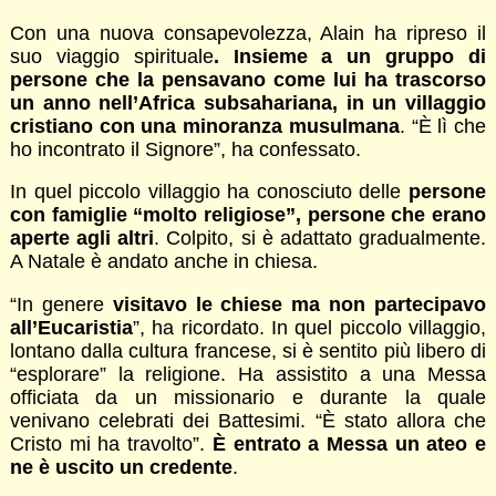
Con una nuova consapevolezza, Alain ha ripreso il
suo viaggio spirituale
. Insieme a un gruppo di
persone che la pensavano come lui ha trascorso
un anno nell’Africa subsahariana, in un villaggio
cristiano con una minoranza musulmana
. “È lì che
ho incontrato il Signore”, ha confessato.
In quel piccolo villaggio ha conosciuto delle
persone
con famiglie “molto religiose”, persone che erano
aperte agli altri
. Colpito, si è adattato gradualmente.
A Natale è andato anche in chiesa.
“In genere
visitavo le chiese ma non partecipavo
all’Eucaristia
”, ha ricordato. In quel piccolo villaggio,
lontano dalla cultura francese, si è sentito più libero di
“esplorare” la religione. Ha assistito a una Messa
officiata da un missionario e durante la quale
venivano celebrati dei Battesimi. “È stato allora che
Cristo mi ha travolto”.
È entrato a Messa un ateo e
ne è uscito un credente
.