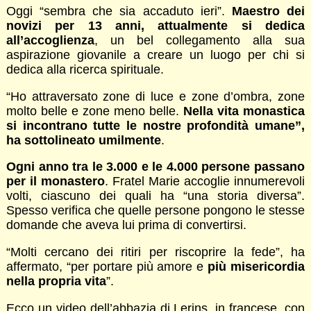
Oggi “sembra che sia accaduto ieri”.
Maestro dei
novizi per 13 anni, attualmente si dedica
all’accoglienza
, un bel collegamento alla sua
aspirazione giovanile a creare un luogo per chi si
dedica alla ricerca spirituale.
“Ho attraversato zone di luce e zone d’ombra, zone
molto belle e zone meno belle.
Nella vita monastica
si incontrano tutte le nostre profondità umane”,
ha sottolineato umilmente
.
Ogni anno tra le 3.000 e le 4.000 persone passano
per il monastero
. Fratel Marie accoglie innumerevoli
volti, ciascuno dei quali ha “una storia diversa”.
Spesso verifica che quelle persone pongono le stesse
domande che aveva lui prima di convertirsi.
“Molti cercano dei ritiri per riscoprire la fede”, ha
affermato, “per portare più amore e
più misericordia
nella propria vita
”.
Ecco un video dell’abbazia di Lerins, in francese, con