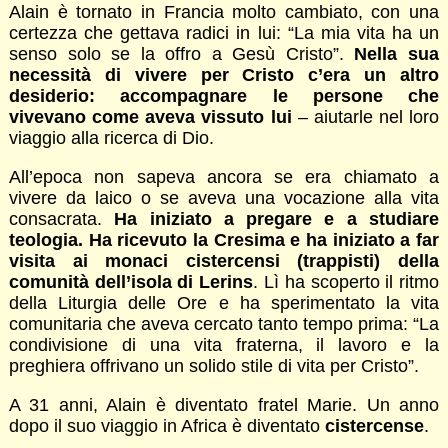
Alain è tornato in Francia molto cambiato, con una
certezza che gettava radici in lui: “La mia vita ha un
senso solo se la offro a Gesù Cristo”.
Nella sua
necessità di vivere per Cristo c’era un altro
desiderio: accompagnare le persone che
vivevano come aveva vissuto lui
– aiutarle nel loro
viaggio alla ricerca di Dio.
All’epoca non sapeva ancora se era chiamato a
vivere da laico o se aveva una vocazione alla vita
consacrata.
Ha iniziato a pregare e a studiare
teologia. Ha ricevuto la Cresima e ha iniziato a far
visita ai monaci cistercensi (trappisti) della
comunità dell’isola di Lerins
. Lì ha scoperto il ritmo
della Liturgia delle Ore e ha sperimentato la vita
comunitaria che aveva cercato tanto tempo prima: “La
condivisione di una vita fraterna, il lavoro e la
preghiera offrivano un solido stile di vita per Cristo”.
A 31 anni, Alain è diventato fratel Marie. Un anno
dopo il suo viaggio in Africa è diventato
cistercense
.