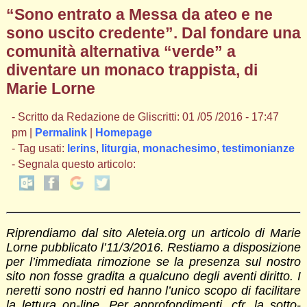
“Sono entrato a Messa da ateo e ne
sono uscito credente”. Dal fondare una
comunità alternativa “verde” a
diventare un monaco trappista, di
Marie Lorne
- Scritto da Redazione de Gliscritti: 01 /05 /2016 - 17:47
pm |
Permalink
|
Homepage
- Tag usati:
lerins
,
liturgia
,
monachesimo
,
testimonianze
- Segnala questo articolo:
Riprendiamo dal sito Aleteia.org un articolo di Marie
Lorne pubblicato l’11/3/2016. Restiamo a disposizione
per l’immediata rimozione se la presenza sul nostro
sito non fosse gradita a qualcuno degli aventi diritto. I
neretti sono nostri ed hanno l’unico scopo di facilitare
la lettura on-line. Per approfondimenti, cfr. la sotto-