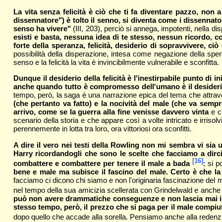
La vita senza felicità è ciò che ti fa diventare pazzo, non a
dissennatore") è tolto il senno, si diventa come i dissennat
senso ha vivere"
(III, 203), perciò si annega, impotenti, nella d
esisti e basta, nessuna idea di te stesso, nessun ricordo, 
forte della speranza, felicità, desiderio di sopravvivere, c
possibilità della disperazione, intesa come negazione della spe
senso e la felicità la vita è invincibilmente vulnerabile e sconfitta.
Dunque il desiderio della felicità è l'inestirpabile punto di
anche quando tutto è compromesso dell'umano è il desiderio 
tempo, però, la saga è una narrazione epica del tema che attrave
(che pertanto va fatto) e la nocività del male (che va semp
arrivo, come se la guerra alla fine venisse davvero vinta
e ci
scenario della storia e che appare così a volte intricato e irrisol
perennemente in lotta tra loro, ora vittoriosi ora sconfitti.
A dire il vero nei testi della Rowling non mi sembra vi sia u
Harry ricordandogli che sono le scelte che facciamo a dirc
[16]
combattere e combattere per tenere il male a bada
; si 
bene e male ma subisce il fascino del male. Certo è che la
facciamo ci dicono chi siamo e non l'originaria fascinazione del ma
nel tempo della sua amicizia scellerata con Grindelwald e anche
può non avere drammatiche conseguenze e non lascia mai i
stesso tempo, però, il prezzo che si paga per il male compiuto
dopo quello che accade alla sorella. Pensiamo anche alla redenz