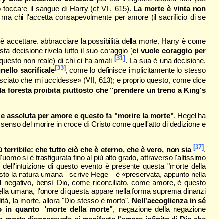
 toccare il sangue di Harry (cf VII, 615).
La morte è vinta non
ma chi l'accetta consapevolmente per amore (il sacrificio di se
 è accettare, abbracciare la possibilità della morte. Harry è come
sta decisione rivela tutto il suo coraggio (
ci vuole coraggio per
[31]
 questo non reale) di chi ci ha amati
. La sua è una decisione,
[33]
nello sacrificale
, come lo definisce implicitamente lo stesso
lasciato che mi uccidesse» (VII, 613); e proprio questo, come dice
a foresta proibita piuttosto che "prendere un treno a King's
 e assoluta per amore e questo fa "morire la morte"
. Hegel ha
 il senso del morire in croce di Cristo come quell'atto di dedizione e
[37]
terribile: che tutto ciò che è eterno, che è vero, non sia
.
'uomo si è trasfigurata fino al più alto grado, attraverso l'altissimo
o dell'intuizione di questo evento è presente questa "morte della
ttosto la natura umana - scrive Hegel - è «preservata, appunto nella
il negativo, bensì Dio, come riconciliato, come amore, è questo
 quella umana, l'onore di questa appare nella forma suprema dinanzi
ità, la morte, allora "Dio stesso è morto".
Nell'accoglienza in sé
o in quanto "morte della morte"
, negazione della negazione
la morte disonorevole si manifesta l'amore infinito di Dio che