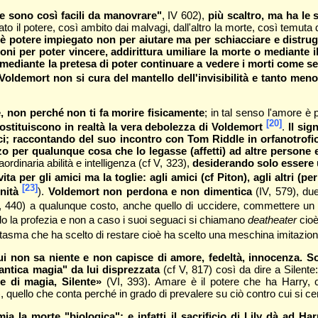
e sono così facili da manovrare"
, IV 602),
più scaltro, ma ha le 
lato il potere, così ambito dai malvagi, dall'altro la morte, così temut
 è potere impiegato non per aiutare ma per schiacciare e distrugg
o doni per poter vincere, addirittura umiliare la morte o mediant
o mediante la pretesa di poter continuare a vedere i morti come se
oldemort non si cura del mantello dell'invisibilità e tanto meno 
e, non perché non ti fa morire fisicamente
; in tal senso l'amore è 
[20]
costituiscono in realtà la vera debolezza di Voldemort
.
Il si
i; raccontando del suo incontro con Tom Riddle in orfanotrofio 
o per qualunque cosa che lo legasse (affetti) ad altre persone 
rdinaria abilità e intelligenza (cf V, 323),
desiderando solo essere un
ita per gli amici ma la toglie: agli amici (cf Piton), agli altri (p
[23]
nità
).
Voldemort non perdona e non dimentica
(IV, 579), due
 440) a qualunque costo, anche quello di uccidere, commettere un o
do la profezia e non a caso i suoi seguaci si chiamano
deatheater
cioè
fantasma che ha scelto di restare cioè ha scelto una meschina imitazion
ui non sa niente e non capisce di amore, fedeltà, innocenza. S
"antica magia" da lui disprezzata
(cf V, 817) così da dire a Silente
e di magia, Silente»
(VI, 393). Amare è il potere che ha Harry,
), quello che conta perché in grado di prevalere su ciò contro cui si 
a la morte "biologica"; e infatti il sacrificio di Lily dà ad H