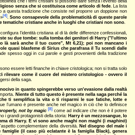
sottolinea che i temi cristiani si possono dare senza l'evento della
ligioso senza che si costituisca come articolo di fede
. La lista
o a questa tradizione che consiste nel proporre un doppione non
[4]
e»
.
Sono consapevole della problematicità di queste parole
are tematiche cristiane anche in luoghi che cristiani non sono
.
nfigura l'identità cristiana al di là delle differenze confessionali,
oste su due tombe: sulla tomba dei genitori di Harry ("l'ultimo
oro là sarà anche il tuo cuore", Mt 6,21); poi non mancano i
role quasi blasfeme di Sirius che parafrasa il Tu scendi dalle
de spesso oggi in cui parole e gesti provenienti della tradizione
no essere letti finanche in chiave cristologica; non si tratta solo
 di
rilevare come il cuore del mistero cristologico - ovvero il
gersi della saga.
 nocivo in quanto spingerebbe verso un'evasione dalla realtà
omporta.
Niente di tutto questo è presente nella saga perché la
 ti semplifica la vita o ti risparmi le sue fatiche, lotte e
ue l'umano è presente anche nel magico in ciò che lo definisce
[8]
properly, not by magic
come ad indicare che non è il potere
o i grandi protagonisti della storia:
Harry è un mezzosangue, lo
amma di Harry. E vi sono anche maghi non maghi (i
maghinò
)
l'aspetto complementare della diversità.
Nel disegno del male i
 famiglie (il caso più eclatante è la famiglia Black), genera