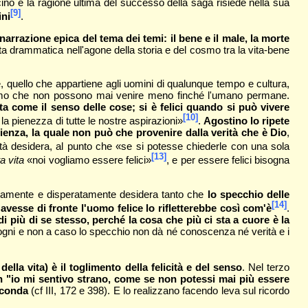
ino e la ragione ultima del successo della saga risiede nella sua
[9]
ini
.
narrazione epica del tema dei temi: il bene e il male, la morte
tta drammatica nell'agone della storia e del cosmo tra la vita-bene
, quello che appartiene agli uomini di qualunque tempo e cultura,
'uomo che non possono mai venire meno finché l'umano permane.
ata come il senso delle cose; si è felici quando si può vivere
[10]
la pienezza di tutte le nostre aspirazioni»
.
Agostino lo ripete
apienza, la quale non può che provenire dalla verità che è Dio
,
ità desidera, al punto che «se si potesse chiederle con una sola
[13]
a vita
«noi vogliamo essere felici»
, e per essere felici bisogna
fondamente e disperatamente desidera tanto che
lo specchio delle
[14]
esse di fronte l'uomo felice lo rifletterebbe così com'è
.
i più di se stesso, perché la cosa che più ci sta a cuore è la
i sogni e non a caso lo specchio non dà né conoscenza né verità e i
ella vita) è il toglimento della felicità e del senso
. Nel terzo
Ron "io mi sentivo strano, come se non potessi mai più essere
irconda
(cf III, 172 e 398). E lo realizzano facendo leva sul ricordo