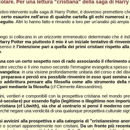
lare. Per una lettura "cristiana" della saga di Harry
ivo intervento sulla saga di Harry Potter, è doveroso premettere che qu
certo esaurire nell'arco di qualche cartella gli echi numerosi
seguito
. Altri lo hanno fatto e rimando a loro per un'analisi più ampia
pongo si collocano in un orizzonte ermeneutico determinato che è ind
Harry Potter ma piuttosto il mio è un iniziale tentativo di rinven
o senso è
l'intenzione pari a quella dei primi cristiani rispetto al
o
.
ana con un certo sospetto non di rado associando il riferimento al
o, l'otre vecchio e il vino nuovo secondo l'immagine evangelica spesso u
vangelica
: in una visione profondamente unitaria del corso e del di
 preparava e perciò era possibile rinvenire in esso quei
semina v
o addirittura pensare alla filosofia come allo strumento della 
gani mediante la filosofia
(cf Clemente Alessandrino).
ni, veritieri e componibili con la prospettiva cristiana nel mondo pre
secolare) pur essendo figlio (legittimo o illegittimo non importa) 
istiana (cf Löwith), sia che al contrario si pensi il moderno c
rché negare una veridicità di una qualunque prospettiva culturale signif
si avvicini alla prospettiva e alla categoria di "cristianesimo an
ture o scenari apparentemente non cristiani.
Da un fronte più recente