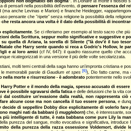
"doppioni non dogmatici del dogma"
. In
Donare la morte
il filosofo 
 di pensarli nella possibilità dell'evento, di
pensare l'essenza del re
ard (ma anche Levinas e Marion) e finanche Heidegger, «appartengon
so pensante che "ripete" senza religione la possibilità della religion
 che resta ancora una volta è il dato della possibilità di incontr
o esplicitamente
. Se ci riferiamo per esempio al testo sacro che più co
azioni della Scrittura, seppur molto significative e suggestive e p
u quella di Ariana, la sorella di Silente ("là dov'è il tuo tes
 di Natale che Harry sente quando si reca a Godric's Hollow, le pa
gli e ai loro amici
(cf IV, 647): il quadro riassume quello che acca
unque ricategorizzati in una versione il più delle volte secolarizzata.
ani, molti temi centrali della saga hanno un'impronta cristiana e posso
[6]
 le memorabili parole di
Gaudium et spes
), Dio fatto carne, ma
o nella morte e risurrezione - è adombrato
potentemente nello svol
Harry Potter e il mondo della magia, spesso accusato di essere
ve è possibile sgravarsi della fatica
e delle delusioni che la vita c
al costituire un'evasione dalla realtà, non rappresenta ciò che
 fare alcune cose ma non cancella il tuo essere persona
, e dunq
 decide di seppellire Dobby dice esplicitamente di volerlo fare
sono maghi nati da babbani (i
muggleborn
)
che, è interessante, son
 più intelligente di tutte, è nata babbana come pure Lily la m
ella purezza del sangue, molto evocativa e significativa, introduce 
l mito della purezza della razza ossessione Voldemort, divide le