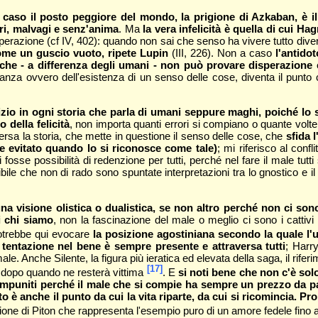
 caso il posto peggiore del mondo, la prigione di Azkaban, è il lu
ori, malvagi e senz'anima
. Ma
la vera infelicità è quella di cui Ha
isperazione (cf IV, 402): quando non sai che senso ha vivere tutto diven
come un guscio vuoto, ripete Lupin
(III, 226). Non a caso
l'antido
iò che - a differenza degli umani - non può provare disperazione
ranza ovvero dell'esistenza di un senso delle cose, diventa il punto
 inizio in ogni storia che parla di umani seppure maghi, poiché lo
della felicità
, non importa quanti errori si compiano o quante volte
rsa la storia, che mette in questione il senso delle cose, che
sfida 
re evitato quando lo si riconosce come tale)
; mi riferisco al conf
 fosse possibilità di redenzione per tutti, perché nel fare il male tutt
vibile che non di rado sono spuntate interpretazioni tra lo gnostico e 
na visione olistica o dualistica, se non altro perché non ci sono
i chi siamo
, non la fascinazione del male o meglio ci sono i cattivi
potrebbe qui evocare
la posizione agostiniana secondo la quale l'u
 tentazione nel bene è sempre presente e attraversa tutti
; Harr
le. Anche Silente, la figura più ieratica ed elevata della saga, il rifer
[17]
 dopo quando ne resterà vittima
. E
si noti bene che non c'è sol
mpuniti perché il male che si compie ha sempre un prezzo da p
 è anche il punto da cui la vita riparte, da cui si ricomincia. Pro
ione di Piton che rappresenta l'esempio puro di un amore fedele fino 