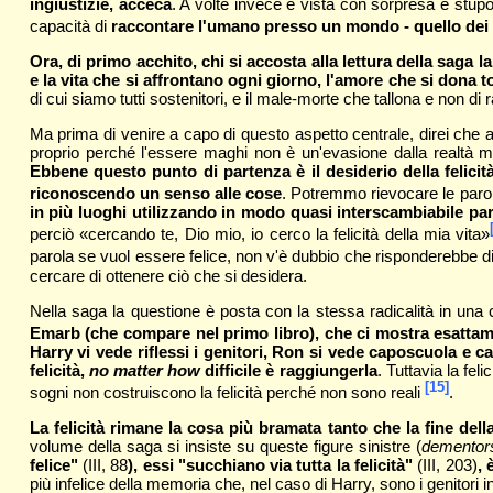
ingiustizie, acceca
. A volte invece è vista con sorpresa e stupo
capacità di
raccontare l'umano presso un mondo - quello dei 
Ora, di primo acchito, chi si accosta alla lettura della saga 
e la vita che si affrontano ogni giorno, l'amore che si dona
di cui siamo tutti sostenitori, e il male-morte che tallona e non d
Ma prima di venire a capo di questo aspetto centrale, direi che 
proprio perché l'essere maghi non è un'evasione dalla realtà
Ebbene questo punto di partenza è il desiderio della felicità
riconoscendo un senso alle cose
. Potremmo rievocare le parole
in più luoghi utilizzando in modo quasi interscambiabile paro
perciò «cercando te, Dio mio, io cerco la felicità della mia vita»
parola se vuol essere felice, non v'è dubbio che risponderebbe di
cercare di ottenere ciò che si desidera.
Nella saga la questione è posta con la stessa radicalità in una
Emarb (che compare nel primo libro), che ci mostra esattam
Harry vi vede riflessi i genitori, Ron si vede caposcuola e c
felicità,
no matter how
difficile è raggiungerla
. Tuttavia la fe
[15]
sogni non costruiscono la felicità perché non sono reali
.
La felicità rimane la cosa più bramata tanto che la fine della
volume della saga si insiste su queste figure sinistre (
dementor
felice"
(III, 88
), essi "succhiano via tutta la felicità"
(III, 203)
, 
più infelice della memoria che, nel caso di Harry, sono i genitori i