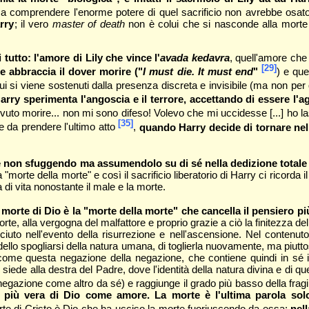
o a comprendere l'enorme potere di quel sacrificio non avrebbe osato
rry
; il vero
master of death
non è colui che si nasconde alla morte 
di tutto: l'amore di Lily che vince l'
avada kedavra
, quell'amore che
[29]
 e abbraccia il dover morire ("
I must die. It must end
"
) e que
ui si viene sostenuti dalla presenza discreta e invisibile (ma non per
arry sperimenta l'angoscia e il terrore, accettando di essere l'ag
ovuto morire... non mi sono difeso! Volevo che mi uccidesse [...] ho 
[35]
e da prendere l'ultimo atto
,
quando Harry decide di tornare nell
ce non sfuggendo ma assumendolo su di sé nella dedizione totale
 "morte della morte" e così il sacrificio liberatorio di Harry ci ricorda
 di vita nonostante il male e la morte.
orte di Dio è la "morte della morte" che cancella il pensiero più 
orte, alla vergogna del malfattore e proprio grazie a ciò la finitezza dell
osciuto nell'evento della risurrezione e nell'ascensione. Nel contenut
atta dello spogliarsi della natura umana, di toglierla nuovamente, ma piu
o come questa negazione della negazione, che contiene quindi in sé 
 siede alla destra del Padre, dove l'identità della natura divina e di
negazione come altro da sé) e raggiunge il grado più basso della fragil
à più vera di Dio come amore. La morte è l'ultima parola sol
rte di Cristo è Dio che ha ucciso la morte fuoriuscendo da essa:
nel