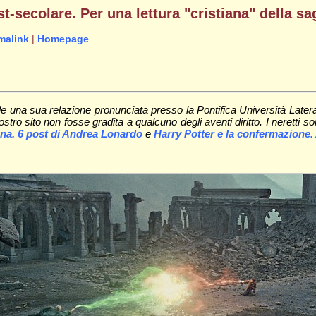
t-secolare. Per una lettura "cristiana" della sa
malink
|
Homepage
 una sua relazione pronunciata presso la Pontifica Università Latera
o sito non fosse gradita a qualcuno degli aventi diritto. I neretti sono
uona. 6 post di Andrea Lonardo
e
Harry Potter e la confermazione.