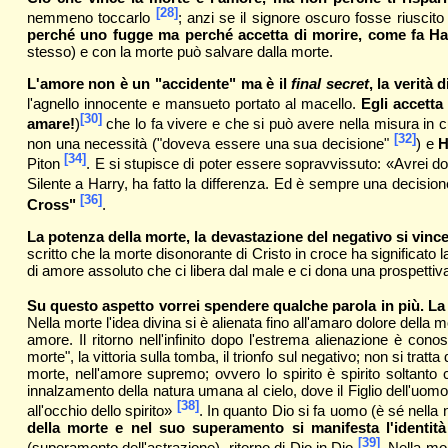
[28]
nemmeno toccarlo
; anzi se il signore oscuro fosse riuscit
perché uno fugge ma perché accetta di morire, come fa Ha
stesso) e con la morte può salvare dalla morte.
L'amore non è un "accidente" ma è il
final secret
, la verità 
l'agnello innocente e mansueto portato al macello.
Egli accetta
[30]
amare!
)
che lo fa vivere e che si può avere nella misura in c
[32]
non una necessità ("doveva essere una sua decisione"
) e
H
[34]
Piton
. E si stupisce di poter essere sopravvissuto: «Avrei d
Silente a Harry, ha fatto la differenza. Ed è sempre una decision
[36]
Cross"
.
La potenza della morte, la devastazione del negativo si vin
scritto che la morte disonorante di Cristo in croce ha significato la
di amore assoluto che ci libera dal male e ci dona una prospettiva
Su questo aspetto vorrei spendere qualche parola in più. La m
Nella morte l'idea divina si è alienata fino all'amaro dolore della m
amore. Il ritorno nell'infinito dopo l'estrema alienazione è con
morte", la vittoria sulla tomba, il trionfo sul negativo; non si tr
morte, nell'amore supremo; ovvero lo spirito è spirito soltant
innalzamento della natura umana al cielo, dove il Figlio dell'uomo
[38]
all'occhio dello spirito»
. In quanto Dio si fa uomo (è sé nella 
della morte e nel suo superamento si manifesta l'identit
[39]
(superamento dell'astrazione), ritorno di Dio in Dio
. Nella mo