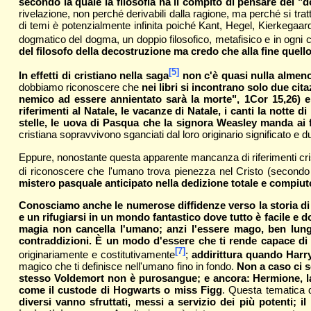
secondo la quale la filosofia ha il compito di pensare dei 
rivelazione, non perché derivabili dalla ragione, ma perché si tratta
di temi è potenzialmente infinita poiché Kant, Hegel, Kierkega
dogmatico del dogma, un doppio filosofico, metafisico e in ogni ca
del filosofo della decostruzione ma credo che alla fine quello
[5]
In effetti di cristiano nella saga
non c'è quasi nulla almen
dobbiamo riconoscere che
nei libri si incontrano solo due cit
nemico ad essere annientato sarà la morte", 1Cor 15,26) e s
riferimenti al Natale, le vacanze di Natale, i canti la notte
stelle, le uova di Pasqua che la signora Weasley manda ai fi
cristiana sopravvivono sganciati dal loro originario significato e d
Eppure, nonostante questa apparente mancanza di riferimenti cristi
di riconoscere che l'umano trova pienezza nel Cristo (secondo
mistero pasquale anticipato nella dedizione totale e compiut
Conosciamo anche le numerose diffidenze verso la storia di 
e un rifugiarsi in un mondo fantastico dove tutto è facile e do
magia non cancella l'umano; anzi l'essere mago, ben lungi d
contraddizioni. È un modo d'essere che ti rende capace di
[7]
originariamente e costitutivamente
;
addirittura quando Harry
magico che ti definisce nell'umano fino in fondo.
Non a caso ci 
stesso Voldemort non è purosangue; e ancora: Hermione, la
come il custode di Hogwarts o miss Figg
. Questa tematica d
diversi vanno sfruttati, messi a servizio dei più potenti; i