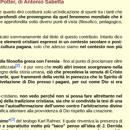
 Potter, di Antonio Sabetta
anto dirò costituirà solo un'indicazione di spunti tra i tanti che
 e profondi che provengono da quel fenomeno mondiale che è
 e approfondita sotto diversi punti di vista (filosofico, pedagogico,
icato sommariamente dal titolo di questo contributo. Intanto dico
ire elementi cristiani espressi in un contesto secolare o post-
la cultura pagana
, solo che adesso siamo
nel contesto non più
la filosofia greca con l'eresia
- fino al punto di proclamare oltre
[2]
tilizzata
- è pur vero che
molti altri invece scorgevano nella
segno della storia umana,
ciò che precedeva la venuta di Cristo
erbi
, quei frammenti della verità in pienezza che lo Spirito di
rivelazione di Dio presso i pagani, per cui come Dio si era
-cristiano,
non vedo perché non si possa fare altrettanto nel
della tradizione cristiana, sia che si condivida la tesi di una
ome l'autoaffermazione dell'uomo contro l'arbitrarismo divino
ica attentare alla provvidenza di Dio rispetto alla creazione.
[3]
onimo"
del teologo Karl Rahner, il quale rinveniva la presenza di
 e soprattutto molto più "laico" penso all'idea di J. Derrida