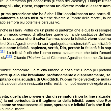
re, la premessa per accoglierla (il caso dei Weasley). Dunque il fasc
maghi - che, ripeto, rappresenta un diverso modo di essere uom
la prima percezione che ha è che i libri costituiscono una sorta di 
 totalmente e senza misura
e che diventa la "morte della morte", la lo
i rado sembra più potente e persuasivo.
anche in Harry Potter c'è un punto di partenza che è quello di sempre
 ma un modo diverso di affrontare quelle domande costitutive dell
, la sola cosa che ti salva l'anima, dove la felicità viene declin
 di Sant'Agostino e della sua "apologetica esistenziale": «la felicità è 
le come felicità, sapienza, verità, Dio, perché la felicità è la s
[11]
. La felicità è ciò che l'uomo cerca avidamente, che tutta l'uman
[12]
 sì»
. Citando l'
Hortensius
di Cicerone, Agostino ripete nel
De beat
 cornice particolare. La felicità rimane la cosa che l'uomo più pro
ente quello che bramiamo profondamente e disperatamente, se av
apitano della squadra di Quidditch, l'uomo felice vedrebbe nulla d
licità va costruita e realizzata nella realtà, non può essere delegata a
 vita, quella che proviene dai dissennatori (non la fine naturale d
s
)
la cui pericolosità è il toglimento della felicità; come dice 
è come se svuotassero di pace, speranza e felicità l'aria che li c
n punto di morte.