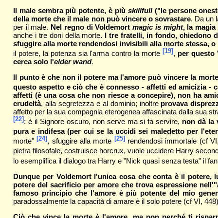
Il male sembra più potente, è più
skillfull
("le persone onest
della morte che il male non può vincere o sovrastare
. Da un 
per il male.
Nel regno di Voldemort
magic is might
, la magia
anche i tre doni della morte
. I tre fratelli, in fondo, chiedon
sfuggire alla morte rendendosi invisibili alla morte stessa, 
[19]
il potere, la potenza sia l'arma contro la morte
,
per questo V
cerca solo l'
elder wand
.
Il punto è che non il potere ma l'amore può vincere la mort
questo aspetto e ciò che è connesso - affetti ed amicizia - 
affetti (è una cosa che non riesce a concepire), non ha amic
crudeltà
, alla segretezza e al dominio; inoltre
provava disprezz
affetto per la sua compagnia eterogenea affascinata dalla sua strao
[22]
: è il Signore oscuro, non serve ma si fa servire,
non dà la v
pura e indifesa (per cui se la uccidi sei maledetto per l'eter
[24]
[25]
morte"
, sfuggire alla morte
rendendosi immortale (cf VI,
pietra filosofale, costruisce horcrux, vuole uccidere Harry secon
lo esemplifica il dialogo tra Harry e "Nick quasi senza testa" il 
Dunque per Voldemort l'unica cosa che conta è il potere, l
potere del sacrificio per amore che trova espressione nell'
famoso principio che l'amore è più potente del mio gener
paradossalmente la capacità di amare è il solo potere (cf VI, 448
Ciò che vince la morte è l'amore, ma non perché ti risparmi