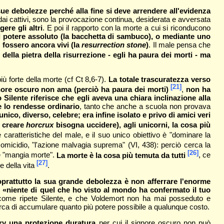
sue debolezze perché alla fine si deve arrendere all'evidenza
a dai cattivi, sono la provocazione continua, desiderata e avversata
ere gli altri
. E poi il rapporto con la morte a cui si riconducono
e il potere assoluto (la bacchetta di sambuco), o mediante uno
 fossero ancora vivi (la
resurrection stone
)
. Il male pensa che
della pietra della risurrezione - egli ha paura dei morti - ma
più forte della morte (cf Ct 8,6-7).
La totale trascuratezza verso
[21]
gnore oscuro non ama (perciò ha paura dei morti)
,
non ha
Silente riferisce che egli aveva una chiara inclinazione alla
e lo rendesse ordinario
, tanto che anche a scuola non provava
ico, diverso, celebre; era infine isolato e privo di amici veri
er creare
horcrux
bisogna uccidere), agli unicorni, la cosa più
 caratteristiche del male, e il suo unico obiettivo è "dominare la
micidio, "l'azione malvagia suprema" (VI, 438): perciò cerca la
[26]
 "mangia morte".
La morte è la cosa più temuta da tutti
, ce
[27]
e della vita
.
oprattutto la sua grande debolezza è non afferrare l'enorme
:
«niente di quel che ho visto al mondo ha confermato il tuo
 come ripete Silente, e che Voldemort non ha mai posseduto e
cerca di accumulare quanto più potere possibile a qualunque costo.
arry una protezione duratura
per cui il signore oscuro non può