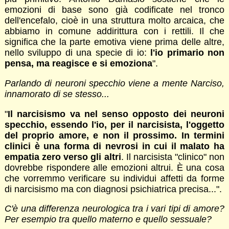
emozioni di base sono già codificate nel tronco
dell'encefalo, cioè in una struttura molto arcaica, che
abbiamo in comune addirittura con i rettili. Il che
significa che la parte emotiva viene prima delle altre,
nello sviluppo di una specie di io:
l'io primario non
pensa, ma reagisce e si emoziona
".
Parlando di neuroni specchio viene a mente Narciso,
innamorato di se stesso...
"
Il narcisismo va nel senso opposto dei neuroni
specchio, essendo l'io, per il narcisista, l'oggetto
del proprio amore, e non il prossimo. In termini
clinici è una forma di nevrosi in cui il malato ha
empatia zero verso gli altri
. Il narcisista "clinico" non
dovrebbe rispondere alle emozioni altrui. È una cosa
che vorremmo verificare su individui affetti da forme
di narcisismo ma con diagnosi psichiatrica precisa...".
C'è una differenza neurologica tra i vari tipi di amore?
Per esempio tra quello materno e quello sessuale?