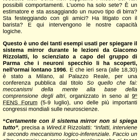
possibili comportamenti. L’uomo ha solo sete? È un
estimatore e sta assaggiando un nuovo tipo di birra?
Sta festeggiando con gli amici? Ha litigato con il
barista? E qui intervengono le nostre capacità
logiche.
Questo è uno dei tanti esempi usati per spiegare il
sistema mirror durante le lezioni da Giacomo
Rizzolatti, lo scienziato a capo del gruppo di
Parma che i neuroni specchio li ha scoperti,
nell’ormai lontano 1996
. E che ieri sera (alle 18,30)
è stato a Milano, al Palazzo Reale, per una
conferenza pubblica dal titolo
So quello che fai:
meccanismi della mente alla base della
comprensione degli altri
, organizzato in seno al
9º
FENS Forum
(5-9 luglio), uno delle più importanti
congressi mondiali sulle neuroscienze.
“
Certamente con il sistema mirror non si spiega
tutto”
,
precisa a
Wired.it
Rizzolatti:
“Infatti, interviene
il secondo meccanismo logico-inferenziale. Faccio un