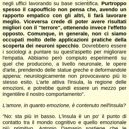
negli uffici lavorando su base scientifica.
Purtroppo
spesso il capoufficio non pensa che, avendo un
rapporto empatico con gli altri, li farà lavorare
meglio. Viceversa crede di poter avere risultati
migliori con il "terrore", ottenendo invece l'effetto
opposto. Comunque, in generale, non ci siamo
occupati molto delle applicazioni pratiche della
scoperta dei neuroni specchio
. Dovrebbero essere
i sociologi a puntare su quest'aspetto per migliorare
l'empatia. Abbiamo però compiuto esperimenti su
quel che producono, a livello neuronale, le opere
d'arte, prendendo delle statue greche e deformandole
appena: neurologicamente non provocavano più lo
stesso esito. L'arte attiva l'insula, la regione delle
emozioni, e potrebbe quindi essere un mezzo per
ingentilire il nostro comportamento".
L'amore, in quanto emozione, è contenuto nell'insula?
"No: sta più in basso. L'insula è un po' il punto di
contatto tra il mondo cognitivo e quello emozionale
più primitivo. Antonio Damasio sostiene che le