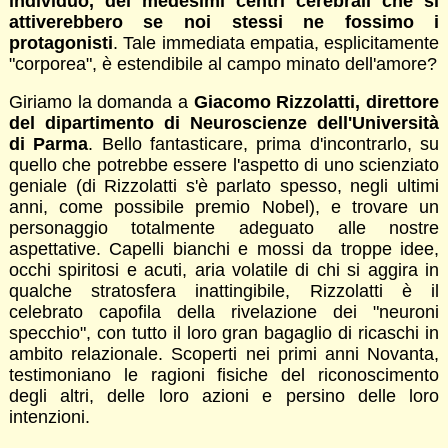
individuo, dei medesimi centri cerebrali che si
attiverebbero se noi stessi ne fossimo i
protagonisti
. Tale immediata empatia, esplicitamente
"corporea", è estendibile al campo minato dell'amore?
Giriamo la domanda a
Giacomo Rizzolatti, direttore
del dipartimento di Neuroscienze dell'Università
di Parma
. Bello fantasticare, prima d'incontrarlo, su
quello che potrebbe essere l'aspetto di uno scienziato
geniale (di Rizzolatti s'è parlato spesso, negli ultimi
anni, come possibile premio Nobel), e trovare un
personaggio totalmente adeguato alle nostre
aspettative. Capelli bianchi e mossi da troppe idee,
occhi spiritosi e acuti, aria volatile di chi si aggira in
qualche stratosfera inattingibile, Rizzolatti è il
celebrato capofila della rivelazione dei "neuroni
specchio", con tutto il loro gran bagaglio di ricaschi in
ambito relazionale. Scoperti nei primi anni Novanta,
testimoniano le ragioni fisiche del riconoscimento
degli altri, delle loro azioni e persino delle loro
intenzioni.