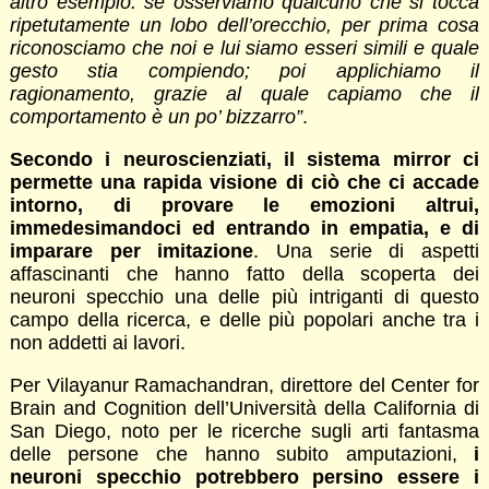
altro esempio: se osserviamo qualcuno che si tocca
ripetutamente un lobo dell’orecchio, per prima cosa
riconosciamo che noi e lui siamo esseri simili e quale
gesto stia compiendo; poi applichiamo il
ragionamento, grazie al quale capiamo che il
comportamento è un po’ bizzarro”
.
Secondo i neuroscienziati, il sistema mirror ci
permette una rapida visione di ciò che ci accade
intorno, di provare le emozioni altrui,
immedesimandoci ed entrando in empatia, e di
imparare per imitazione
. Una serie di aspetti
affascinanti che hanno fatto della scoperta dei
neuroni specchio una delle più intriganti di questo
campo della ricerca, e delle più popolari anche tra i
non addetti ai lavori.
Per Vilayanur Ramachandran, direttore del Center for
Brain and Cognition dell’Università della California di
San Diego, noto per le ricerche sugli arti fantasma
delle persone che hanno subito amputazioni,
i
neuroni specchio potrebbero persino essere i