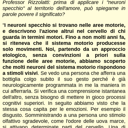
Professor Rizzolatti: prima di applicare i "neuroni
specchio" al territorio dell'amore, può spiegarne in
parole povere il significato?
"
I neuroni specchio si trovano nelle aree motorie,
e descrivono l'azione altrui nel cervello di chi
guarda in termini motori. Fino a non molti anni fa,
si riteneva che il sistema motorio producesse
solo movimenti. Noi, partendo da un approccio
etologico, senza convinzioni a priori sulla
funzione delle aree motorie, abbiamo scoperto
che molti neuroni del sistema motorio rispondono
a stimoli visivi
. Se vedo una persona che afferra una
bottiglia colgo subito il suo gesto perché è già
neurologicamente programmata in me la maniera in
cui afferrarla. Si verifica una comprensione istantanea
dell'altro, senza bisogno di mettere in gioco processi
cognitivi superiori. In seguito abbiamo visto che la
stessa cosa capita per le emozioni. Per esempio il
disgusto. Somministrando a una persona uno stimolo
olfattivo sgradevole, come l'odore delle uova marce,
si attivano determinate parti del cervello. Una di