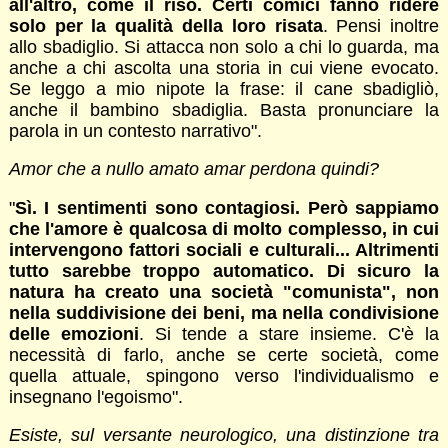
all'altro, come il riso. Certi comici fanno ridere
solo per la qualità della loro risata
. Pensi inoltre
allo sbadiglio. Si attacca non solo a chi lo guarda, ma
anche a chi ascolta una storia in cui viene evocato.
Se leggo a mio nipote la frase: il cane sbadigliò,
anche il bambino sbadiglia. Basta pronunciare la
parola in un contesto narrativo".
Amor che a nullo amato amar perdona quindi?
"
Sì. I sentimenti sono contagiosi. Però sappiamo
che l'amore è qualcosa di molto complesso, in cui
intervengono fattori sociali e culturali... Altrimenti
tutto sarebbe troppo automatico. Di sicuro la
natura ha creato una società "comunista", non
nella suddivisione dei beni, ma nella condivisione
delle emozioni
. Si tende a stare insieme. C'è la
necessità di farlo, anche se certe società, come
quella attuale, spingono verso l'individualismo e
insegnano l'egoismo".
Esiste, sul versante neurologico, una distinzione tra