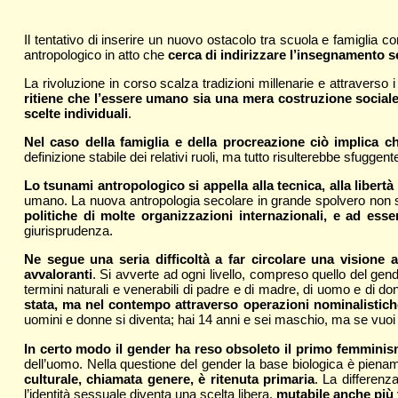
Il tentativo di inserire un nuovo ostacolo tra scuola e famiglia co
antropologico in atto che
cerca di indirizzare l’insegnamento 
La rivoluzione in corso scalza tradizioni millenarie e attravers
ritiene che l’essere umano sia una mera costruzione sociale in
scelte individuali
.
Nel caso della famiglia e della procreazione ciò implica c
definizione stabile dei relativi ruoli, ma tutto risulterebbe sfugge
Lo tsunami antropologico si appella alla tecnica, alla libertà
umano. La nuova antropologia secolare in grande spolvero non s
politiche di molte organizzazioni internazionali, e ad es
giurisprudenza.
Ne segue una seria difficoltà a far circolare una visione
avvaloranti
. Si avverte ad ogni livello, compreso quello del gende
termini naturali e venerabili di padre e di madre, di uomo e di don
stata, ma nel contempo attraverso operazioni nominalistich
uomini e donne si diventa; hai 14 anni e sei maschio, ma se vuoi
In certo modo il gender ha reso obsoleto il primo femmini
dell’uomo. Nella questione del gender la base biologica è pienam
culturale, chiamata genere, è ritenuta primaria
. La differenz
l’identità sessuale diventa una scelta libera,
mutabile anche più 