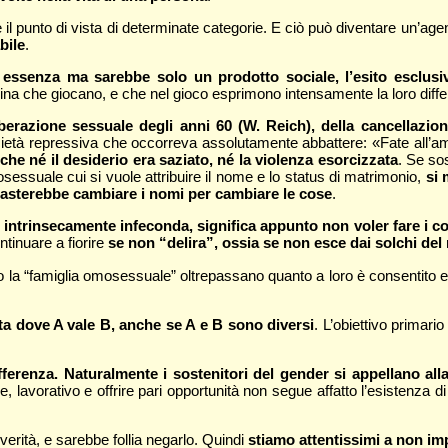
il punto di vista di determinate categorie. E ciò può diventare un’agend
bile
.
ssenza ma sarebbe solo un prodotto sociale, l’esito esclusivo
na che giocano, e che nel gioco esprimono intensamente la loro diff
iberazione sessuale degli anni 60 (W. Reich), della cancellazione 
cietà repressiva che occorreva assolutamente abbattere: «Fate all’am
 che né il desiderio era saziato, né la violenza esorcizzata
. Se so
sessuale cui si vuole attribuire il nome e lo status di matrimonio,
si 
asterebbe cambiare i nomi per cambiare le cose
.
trinsecamente infeconda, significa appunto non voler fare i conti
ntinuare a fiorire
se non “delira”, ossia se non esce dai solchi del 
ono la “famiglia omosessuale” oltrepassano quanto a loro è consentito 
ta dove A vale B, anche se A e B sono diversi
. L’obiettivo primari
ifferenza. Naturalmente i sostenitori del gender si appellano al
 lavorativo e offrire pari opportunità non segue affatto l’esistenza di 
.
rità, e sarebbe follia negarlo. Quindi
stiamo attentissimi a non im