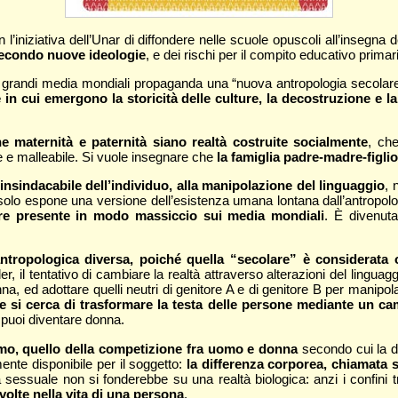
n l’iniziativa dell’Unar di diffondere nelle scuole opuscoli all’insegna 
secondo nuove ideologie
, e dei rischi per il compito educativo primar
o i grandi media mondiali propaganda una “nuova antropologia secolare
 cui emergono la storicità delle culture, la decostruzione e la r
he maternità e paternità siano realtà costruite socialmente
, ch
nte e malleabile. Si vuole insegnare che
la famiglia padre-madre-figli
 insindacabile dell’individuo, alla manipolazione del linguaggio
, 
olo espone una versione dell’esistenza umana lontana dall’antropolo
sere presente in modo massiccio sui media mondiali
. È divenuta
 antropologica diversa, poiché quella “secolare” è considerat
r, il tentativo di cambiare la realtà attraverso alterazioni del linguag
na, ed adottare quelli neutri di genitore A e di genitore B per manipola
e si cerca di trasformare la testa delle persone mediante un c
 puoi diventare donna.
smo, quello della competizione fra uomo e donna
secondo cui la d
ente disponibile per il soggetto:
la differenza corporea, chiamata 
a sessuale non si fonderebbe su una realtà biologica: anzi i confini
volte nella vita di una persona
.