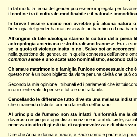
In tal modo la teoria del gender può essere impiegata per favorire 
il confine tra il culturale-modificabile e il naturale-immodifica
In breve l’essere umano non avrebbe più alcuna natura o e
l’ideologia del gender ha mai osservato un bambino od una bambi
All’origine di tale ideologia stanno le culture della piena l
antropologia americana e strutturalismo francese
. Era la so
sé la quota di violenza insita in noi. Salvo poi ad accorgersi
nella questione del gender, ed in quella connessa dell’unione omo
common sense
e uno scatenato nominalismo, secondo cui b
Chiamare matrimonio e famiglia l’unione omosessuale che è in
questo non è un buon biglietto da visita per una civiltà che può co
Secondo la mia opinione i tribunali ed i parlamenti che istituisc
in cui niente vale di per sé e tutto è contrattabile.
Cancellando le differenze tutto diventa una melassa indistin
che rimanendo distinte formano la realtà dell’umano.
Al principio dell’umano non sta infatti l’uniformità ma la d
doveroso respingere ogni discriminazione in ambito civile, sociale,
necessario atto di giustizia, di ragionevolezza e di chiarezza
Dire che Anna è donna e madre, e Paolo uomo e padre è la pura ve