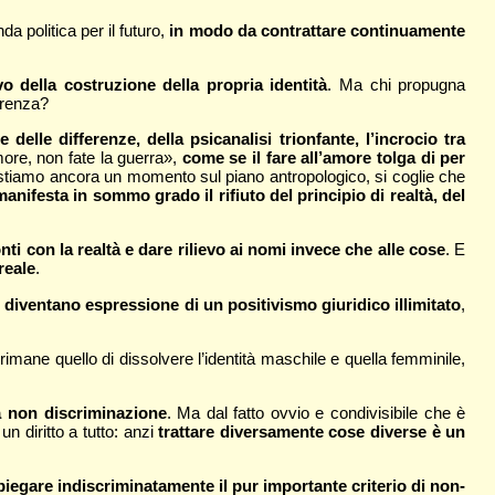
a politica per il futuro,
in modo da contrattare continuamente
 della costruzione della propria identità
. Ma chi propugna
erenza?
delle differenze, della psicanalisi trionfante, l’incrocio tra
ore, non fate la guerra»,
come se il fare all’amore tolga di per
stiamo ancora un momento sul piano antropologico, si coglie che
manifesta in sommo grado il rifiuto del principio di realtà, del
 con la realtà e dare rilievo ai nomi invece che alle cose
. E
reale
.
e
diventano espressione di un positivismo giuridico illimitato
,
o rimane quello di dissolvere l’identità maschile e quella femminile,
la non discriminazione
. Ma dal fatto ovvio e condivisibile che è
un diritto a tutto: anzi
trattare diversamente cose diverse è un
piegare indiscriminatamente il pur importante criterio di non-