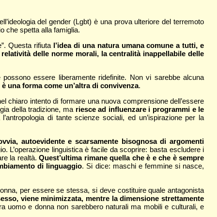
dell’ideologia del gender (Lgbt) è una prova ulteriore del terremoto
io che spetta alla famiglia.
”. Questa rifiuta
l’idea di una natura umana comune a tutti, e
elatività delle norme morali, la centralità inappellabile delle
e possono essere liberamente ridefinite. Non vi sarebbe alcuna
o è una forma come un’altra di convivenza
.
nel chiaro intento di formare una nuova comprensione dell’essere
gia della tradizione, ma
riesce ad influenzare i programmi e le
 l’antropologia di tante scienze sociali, ed un’ispirazione per la
a ovvia, autoevidente e scarsamente bisognosa di argomenti
gio. L’operazione linguistica è facile da scoprire: basta escludere i
re la realtà.
Quest’ultima rimane quella che è e che è sempre
ambiamento di linguaggio
. Si dice: maschi e femmine si nasce,
onna, per essere se stessa, si deve costituire quale antagonista
sesso, viene minimizzata, mentre la dimensione strettamente
 tra uomo e donna non sarebbero naturali ma mobili e culturali, e