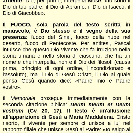
ardente
. Dio, per primo, interpella Mosé: «Io sono il
Dio di tuo padre, il Dio di Abramo, il Dio di Isacco, il
Dio di Giacobbe».
Il FUOCO, sola parola del testo scritta in
maiuscolo, è Dio stesso e il segno della sua
presenza
: fuoco del Sinai, fuoco della nube nel
deserto, fuoco di Pentecoste. Per antitesi, Pascal
intuisce che questo Dio vivente che fa irruzione nella
storia umana e nella storia di ciascuno, che ha un
nome e che interpella, non è il Dio dei filosofi (causa
prima, principio di ogni ordine, l'incondizionato e
l'assoluto), ma il Dio di Gesù Cristo, il Dio al quale
pensa Gesù quando dice: «Padre mio e Padre
vostro».
Il
Memoriale
prosegue immediatamente con la
seconda citazione biblica:
Deum meum et Deum
vestrum
(Gv 20, 17). Il testo è un'allusione
all'apparizione di Gesù a Maria Maddalena
. Cristo
risorto, il vivente per sempre ci unisce a lui nel
rapporto filiale che unisce Gesù al Padre: «Io salgo al