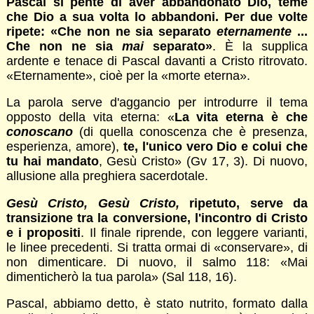
Pascal si pente di aver abbandonato Dio, teme
che Dio a sua volta lo abbandoni. Per due volte
ripete: «Che non ne sia separato
eternamente
...
Che non ne sia
mai
separato»
. È la supplica
ardente e tenace di Pascal davanti a Cristo ritrovato.
«Eternamente», cioè per la «morte eterna».
La parola serve d'aggancio per introdurre il tema
opposto della vita eterna: «
La vita eterna è che
conoscano
(di quella conoscenza che è presenza,
esperienza, amore),
te, l'unico vero Dio e colui che
tu hai mandato
, Gesù Cristo» (Gv 17, 3). Di nuovo,
allusione alla preghiera sacerdotale.
Gesù Cristo, Gesù Cristo,
ripetuto, serve da
transizione tra la conversione, l'incontro di Cristo
e i propositi
. Il finale riprende, con leggere varianti,
le linee precedenti. Si tratta ormai di «conservare», di
non dimenticare. Di nuovo, il salmo 118: «Mai
dimenticherò la tua parola» (Sal 118, 16).
Pascal, abbiamo detto, è stato nutrito, formato dalla