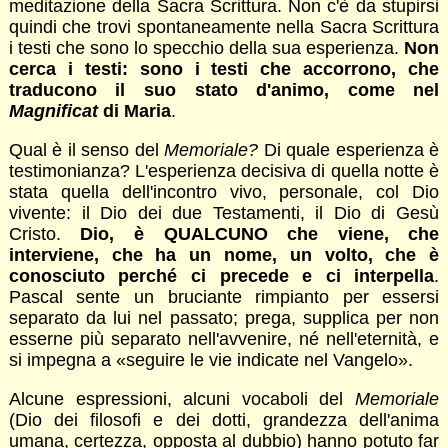
meditazione della Sacra Scrittura. Non c'è da stupirsi
quindi che trovi spontaneamente nella Sacra Scrittura
i testi che sono lo specchio della sua esperienza.
Non
cerca i testi: sono i testi che accorrono, che
traducono il suo stato d'animo, come nel
Magnificat
di Maria
.
Qual è il senso del
Memoriale?
Di quale esperienza è
testimonianza? L'esperienza decisiva di quella notte è
stata quella dell'incontro vivo, personale, col Dio
vivente: il Dio dei due Testamenti, il Dio di Gesù
Cristo.
Dio, è QUALCUNO che viene, che
interviene, che ha un nome, un volto, che è
conosciuto perché ci precede e ci interpella
.
Pascal sente un bruciante rimpianto per essersi
separato da lui nel passato; prega, supplica per non
esserne più separato nell'avvenire, né nell'eternità, e
si impegna a «seguire le vie indicate nel Vangelo».
Alcune espressioni, alcuni vocaboli del
Memoriale
(Dio dei filosofi e dei dotti, grandezza dell'anima
umana, certezza, opposta al dubbio) hanno potuto far