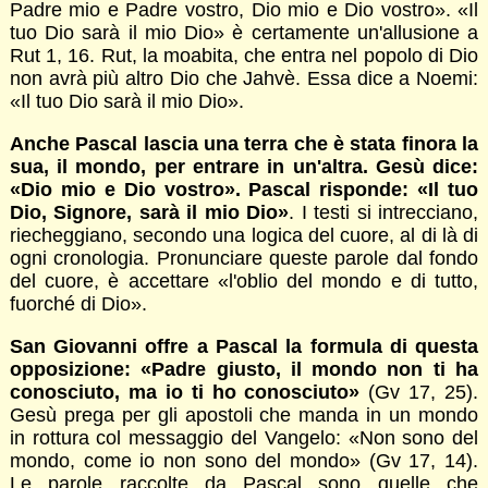
Padre mio e Padre vostro, Dio mio e Dio vostro». «Il
tuo Dio sarà il mio Dio» è certamente un'allusione a
Rut 1, 16. Rut, la moabita, che entra nel popolo di Dio
non avrà più altro Dio che Jahvè. Essa dice a Noemi:
«Il tuo Dio sarà il mio Dio».
Anche Pascal lascia una terra che è stata finora la
sua, il mondo, per entrare in un'altra. Gesù dice:
«Dio mio e Dio vostro». Pascal risponde: «Il tuo
Dio, Signore, sarà il mio Dio»
. I testi si intrecciano,
riecheggiano, secondo una logica del cuore, al di là di
ogni cronologia. Pronunciare queste parole dal fondo
del cuore, è accettare «l'oblio del mondo e di tutto,
fuorché di Dio».
San Giovanni offre a Pascal la formula di questa
opposizione: «Padre giusto, il mondo non ti ha
conosciuto, ma io ti ho conosciuto»
(Gv 17, 25).
Gesù prega per gli apostoli che manda in un mondo
in rottura col messaggio del Vangelo: «Non sono del
mondo, come io non sono del mondo» (Gv 17, 14).
Le parole raccolte da Pascal sono quelle che