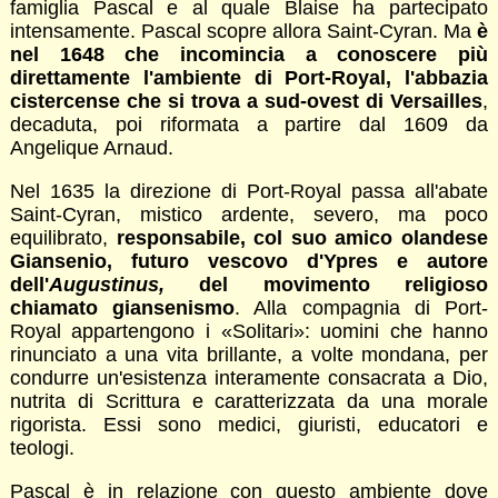
famiglia Pascal e al quale Blaise ha partecipato
intensamente. Pascal scopre allora Saint-Cyran. Ma
è
nel 1648 che incomincia a conoscere più
direttamente l'ambiente di Port-Royal, l'abbazia
cistercense che si trova a sud-ovest di Versailles
,
decaduta, poi riformata a partire dal 1609 da
Angelique Arnaud.
Nel 1635 la direzione di Port-Royal passa all'abate
Saint-Cyran, mistico ardente, severo, ma poco
equilibrato,
responsabile, col suo amico olandese
Giansenio, futuro vescovo d'Ypres e autore
dell'
Augustinus,
del movimento religioso
chiamato giansenismo
. Alla compagnia di Port-
Royal appartengono i «Solitari»: uomini che hanno
rinunciato a una vita brillante, a volte mondana, per
condurre un'esistenza interamente consacrata a Dio,
nutrita di Scrittura e caratterizzata da una morale
rigorista. Essi sono medici, giuristi, educatori e
teologi.
Pascal è in relazione con questo ambiente dove