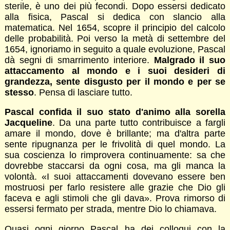
sterile, è uno dei più fecondi. Dopo essersi dedicato
alla fisica, Pascal si dedica con slancio alla
matematica. Nel 1654, scopre il principio del calcolo
delle probabilità. Poi verso la metà di settembre del
1654, ignoriamo in seguito a quale evoluzione, Pascal
dà segni di smarrimento interiore.
Malgrado il suo
attaccamento al mondo e i suoi desideri di
grandezza, sente disgusto per il mondo e per se
stesso
. Pensa di lasciare tutto.
Pascal confida il suo stato d'animo alla sorella
Jacqueline
. Da una parte tutto contribuisce a fargli
amare il mondo, dove è brillante; ma d'altra parte
sente ripugnanza per le frivolità di quel mondo. La
sua coscienza lo rimprovera continuamente: sa che
dovrebbe staccarsi da ogni cosa, ma gli manca la
volontà. «I suoi attaccamenti dovevano essere ben
mostruosi per farlo resistere alle grazie che Dio gli
faceva e agli stimoli che gli dava». Prova rimorso di
essersi fermato per strada, mentre Dio lo chiamava.
Quasi ogni giorno Pascal ha dei colloqui con la