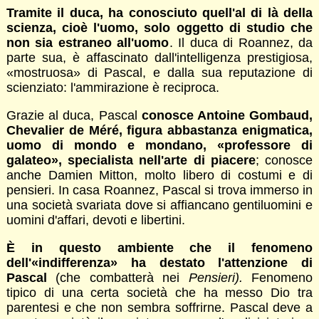
Tramite il duca, ha conosciuto quell'al di là della
scienza, cioè l'uomo, solo oggetto di studio che
non sia estraneo all'uomo
. Il duca di Roannez, da
parte sua, è affascinato dall'intelligenza prestigiosa,
«mostruosa» di Pascal, e dalla sua reputazione di
scienziato: l'ammirazione è reciproca.
Grazie al duca, Pascal
conosce Antoine Gombaud,
Chevalier de Méré, figura abbastanza enigmatica,
uomo di mondo e mondano, «professore di
galateo», specialista nell'arte di piacere
; conosce
anche Damien Mitton, molto libero di costumi e di
pensieri. In casa Roannez, Pascal si trova immerso in
una società svariata dove si affiancano gentiluomini e
uomini d'affari, devoti e libertini.
È in questo ambiente che il fenomeno
dell'«indifferenza» ha destato l'attenzione di
Pascal
(che combatterà nei
Pensieri).
Fenomeno
tipico di una certa società che ha messo Dio tra
parentesi e che non sembra soffrirne. Pascal deve a