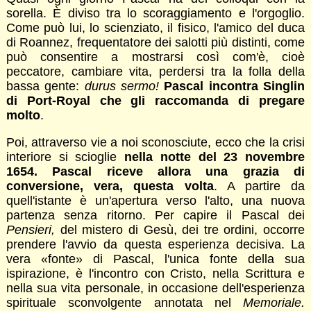
sorella. È diviso tra lo scoraggiamento e l'orgoglio.
Come può lui, lo scienziato, il fisico, l'amico del duca
di Roannez, frequentatore dei salotti più distinti, come
può consentire a mostrarsi così com'è, cioè
peccatore, cambiare vita, perdersi tra la folla della
bassa gente:
durus sermo!
Pascal incontra Singlin
di Port-Royal che gli raccomanda di pregare
molto
.
Poi, attraverso vie a noi sconosciute, ecco che la crisi
interiore si scioglie
nella notte del 23 novembre
1654. Pascal riceve allora una grazia di
conversione, vera, questa volta
. A partire da
quell'istante è un'apertura verso l'alto, una nuova
partenza senza ritorno. Per capire il Pascal dei
Pensieri,
del mistero di Gesù, dei tre ordini, occorre
prendere l'avvio da questa esperienza decisiva. La
vera «fonte» di Pascal, l'unica fonte della sua
ispirazione, è l'incontro con Cristo, nella Scrittura e
nella sua vita personale, in occasione dell'esperienza
spirituale sconvolgente annotata nel
Memoriale.