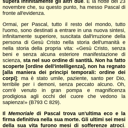
supera infinitamente gli altri due
. È la notte del 23
novembre che, su questo punto, ha messo Pascal di
fronte all'evidenza.
Ormai, per Pascal, tutto il resto del mondo, tutto
l'uomo, sono destinati a entrare in una nuova sintesi,
infinitamente superiore, suscitata dall'irruzione della
persona di Gesù Cristo nella storia dell'umanità e
nella storia della propria vita: «Gesù Cristo, senza
beni e senza alcuna esteriore manifestazione di
scienza,
sta nel suo ordine di santità. Non ha fatto
scoperte [ordine dell'intelligenza], non ha regnato
[alla maniera dei principi temporali: ordine dei
corpi]
; ma è stato umile, paziente, santo per Dio,
terribile per i demoni, senza peccato alcuno. Oh,
com'è venuto in gran pompa e magnificenza
prodigiosa agli occhi del cuore che vedono la
sapienza!» (B793 C 829).
Il
Memoriale
di Pascal trova un'ultima eco e la
firma definitiva nella sua morte. Gli ultimi sei mesi
della sua vita furono mesi di sofferenze atroci
.