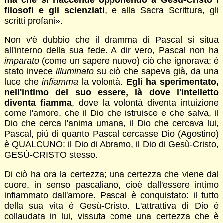
filosofi e gli scienziati
, e alla Sacra Scrittura, gli
scritti profani».
Non v'è dubbio che il dramma di Pascal si situa
all'interno della sua fede. A dir vero, Pascal non ha
imparato
(come un sapere nuovo) ciò che ignorava: è
stato invece
illuminato
su ciò che sapeva già, da una
luce che
infiamma
la volontà.
Egli
ha sperimentato,
nell'intimo del suo essere, là dove l'intelletto
diventa fiamma
, dove la volontà diventa intuizione
come l'amore, che il Dio che istruisce e che salva, il
Dio che cerca l'anima umana, il Dio che cercava lui,
Pascal, più di quanto Pascal cercasse Dio (Agostino)
è QUALCUNO: il Dio di Abramo, il Dio di Gesù-Cristo,
GESÙ-CRISTO stesso.
Di ciò ha ora la certezza; una certezza che viene dal
cuore, in senso pascaliano, cioè dall'essere intimo
infiammato dall'amore. Pascal è conquistato: il tutto
della sua vita è Gesù-Cristo. L'attrattiva di Dio è
collaudata in lui, vissuta come una certezza che è