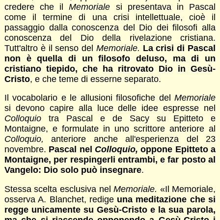
credere che il
Memoriale
si presentava in Pascal
come il termine di una crisi intellettuale, cioè il
passaggio dalla conoscenza del Dio dei filosofi alla
conoscenza del Dio della rivelazione cristiana.
Tutt'altro è il senso del
Memoriale.
La crisi di Pascal
non è quella di un filosofo deluso, ma di un
cristiano tiepido, che ha ritrovato Dio in Gesù-
Cristo
, e che teme di esserne separato.
Il vocabolario e le allusioni filosofiche del
Memoriale
si devono capire alla luce delle idee espresse nel
Colloquio
tra Pascal e de Sacy su Epitteto e
Montaigne, e formulate in uno scrittore anteriore al
Colloquio,
anteriore anche all'esperienza del 23
novembre.
Pascal nel
Colloquio,
oppone Epitteto a
Montaigne, per respingerli entrambi, e far posto al
Vangelo: Dio solo può insegnare
.
Stessa scelta esclusiva nel
Memoriale.
«Il Memoriale,
osserva A. Blanchet, redige
una meditazione che si
regge unicamente su Gesù-Cristo e la sua parola,
ma che si riaccende opponendo a Gesù-Cristo i