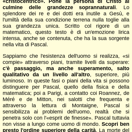
«cristocentrico». Pone la persona di Cristo al
culmine delle grandezze soprannaturali
. Lo
splendore dei re e dei dotti era inutile a Gesù, e
l'umiltà della sua condizione terrena nulla toglie alla
sua grandezza unica. Scritto col rigore di un
matematico, questo testo è di un'emozione lirica
intensa, anche se contenuta, che ha la sua sorgente
nella vita di Pascal.
Sappiamo che l'esistenza dell'uomo si realizza, «si
compie» attraverso piani, tramite livelli da superare:
c'è passaggio, ma anche superamento, salto
qualitativo da un livello all'altro
, superiore, più
luminoso. In queste fasi o piani della vita si possono
distinguere per Pascal, quello della fisica e della
matematica; poi a Parigi, a contatto coi Roannez, de
Méré e de Mitton, nei salotti che frequenta e
attraverso la lettura di Montaigne, Pascal si
sensibilizza ai problemi dell'uomo, realtà che si
penetra solo con l'«esprit de finesse». Pascal tuttavia
non visse a lungo come uomo di mondo.
Scopri ben
presto l'ordine superiore della carità
. La morte del