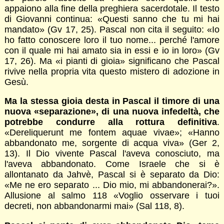
appaiono alla fine della preghiera sacerdotale. Il testo
di Giovanni continua: «Questi sanno che tu mi hai
mandato» (Gv 17, 25). Pascal non cita il seguito: «Io
ho fatto conoscere loro il tuo nome... perché l'amore
con il quale mi hai amato sia in essi e io in loro» (Gv
17, 26). Ma «i pianti di gioia» significano che Pascal
rivive nella propria vita questo mistero di adozione in
Gesù.
Ma la stessa gioia desta in Pascal il timore di una
nuova «separazione», di una nuova infedeltà, che
potrebbe condurre alla rottura definitiva
.
«Dereliquerunt me fontem aquae vivae»; «Hanno
abbandonato me, sorgente di acqua viva» (Ger 2,
13). Il Dio vivente Pascal l'aveva conosciuto, ma
l'aveva abbandonato. Come Israele che si è
allontanato da Jahvè, Pascal si è separato da Dio:
«Me ne ero separato ... Dio mio, mi abbandonerai?».
Allusione al salmo 118 «Voglio osservare i tuoi
decreti, non abbandonarmi mai» (Sal 118, 8).