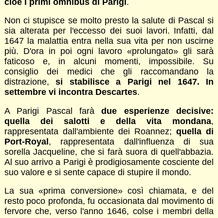
cioè i primi omnibus di Parigi
.
Non ci stupisce se molto presto la salute di Pascal si
sia alterata per l'eccesso dei suoi lavori. Infatti, dal
1647 la malattia entra nella sua vita per non uscirne
più. D'ora in poi ogni lavoro «prolungato» gli sarà
faticoso e, in alcuni momenti, impossibile. Su
consiglio dei medici che gli raccomandano la
distrazione,
si stabilisce a Parigi nel 1647. In
settembre vi incontra Descartes
.
A Parigi Pascal farà
due esperienze decisive:
quella dei salotti e della vita mondana
,
rappresentata dall'ambiente dei Roannez;
quella di
Port-Royal
, rappresentata dall'influenza di sua
sorella Jacqueline, che si farà suora di quell'abbazia.
Al suo arrivo a Parigi è prodigiosamente cosciente del
suo valore e si sente capace di stupire il mondo.
La sua «prima conversione» così chiamata, e del
resto poco profonda, fu occasionata dal movimento di
fervore che, verso l'anno 1646, colse i membri della