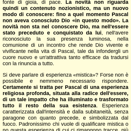
fonte di gioia, di pace.
La novità non riguarda
quindi un contenuto nozionistico, ma un nuovo
modo di conoscere: fino a quel momento Pascal
non aveva conosciuto Dio «in questo modo». La
novità non sta nel conoscere Dio, ma nell'essere
stato preceduto e conquistato da lui
, nell'avere
riconosciuto la sua presenza luminosa, nella
comunione di un incontro che rende Dio vivente e
vivificante nella vita di Pascal, tale da infondergli un
cuore nuovo e un'attrattiva tanto efficace da tradursi
con la rinuncia a tutto.
Si deve parlare di esperienza «mistica»? Forse non è
possibile e nemmeno necessario rispondere.
Certamente si tratta per Pascal di una esperienza
religiosa profonda, situata alla radice dell'essere,
di un tale impatto che ha illuminato e trasformato
tutto il resto della sua esistenza
. Esperienza
caratterizzata dall'intensità e dalla subitaneità, senza
paragone con quanto precede, e simbolizzata dal
fuoco. Padronissimo chi vuole di qualificare mistica o
no questa esperienza di cui ci rimangono tracce, più