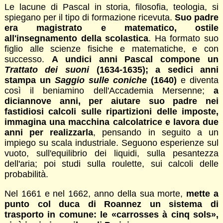
Le lacune di Pascal in storia, filosofia, teologia, si
spiegano per il tipo di formazione ricevuta.
Suo padre
era magistrato e matematico, ostile
all'insegnamento della scolastica
. Ha formato suo
figlio alle scienze fisiche e matematiche, e con
successo.
A undici anni Pascal compone un
Trattato dei suoni
(1634-1635); a sedici anni
stampa un
Saggio sulle coniche
(1640)
e diventa
così il beniamino dell'Accademia Mersenne;
a
diciannove anni, per aiutare suo padre nei
fastidiosi calcoli sulle ripartizioni delle imposte,
immagina una macchina calcolatrice e lavora due
anni per realizzarla
, pensando in seguito a un
impiego su scala industriale. Seguono esperienze sul
vuoto, sull'equilibrio dei liquidi, sulla pesantezza
dell'aria; poi studi sulla roulette, sui calcoli delle
probabilità.
Nel 1661 e nel 1662, anno della sua morte,
mette a
punto col duca di Roannez un sistema di
trasporto in comune: le «carrosses à cinq sols»,