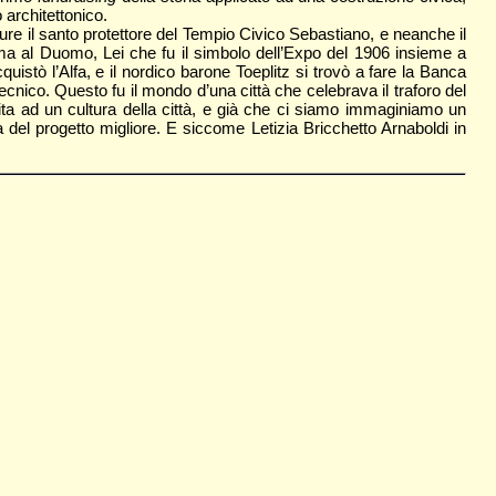
architettonico.
re il santo protettore del Tempio Civico Sebastiano, e neanche il
ima al Duomo, Lei che fu il simbolo dell’Expo del 1906 insieme a
stò l’Alfa, e il nordico barone Toeplitz si trovò a fare la Banca
tecnico. Questo fu il mondo d’una città che celebrava il traforo del
ta ad un cultura della città, e già che ci siamo immaginiamo un
lta del progetto migliore. E siccome Letizia Bricchetto Arnaboldi in