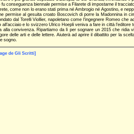
fu conseguenza biennale permise a Filarete di impostarne il tracciato 
rete, come non lo erano stati prima né Ambrogio né Agostino, e neppu
tà che permise al gesuita croato Boscovich di porre la Madonnina in c
dato dal Torelli Viollier, napoletano come l’ingegnere Romeo che acqui
l’acciaio e lo svizzero Ulrico Hoepli veniva a fare in città l’editore 
a alla convivenza. Ripartiamo da lì per sognare un 2015 che ridia vi
ore delle arti e delle lettere. Aiuterà ad aprire il dibattito per la sce
de sogno.
e de Gli Scritti]