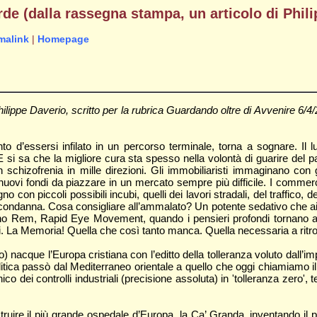
de (dalla rassegna stampa, un articolo di Phil
malink
|
Homepage
lippe Daverio, scritto per la rubrica Guardando oltre di Avvenire 6/4/200
o d’essersi infilato in un percorso terminale, torna a sognare. Il
 E si sa che la migliore cura sta spesso nella volontà di guarire del
n schizofrenia in mille direzioni. Gli immobiliaristi immaginano con 
o nuovi fondi da piazzare in un mercato sempre più difficile. I commer
o con piccoli possibili incubi, quelli dei lavori stradali, del traffico
ondanna. Cosa consigliare all’ammalato? Un potente sedativo che aiu
no Rem, Rapid Eye Movement, quando i pensieri profondi tornano a g
titi. La Memoria! Quella che così tanto manca. Quella necessaria a ritro
io) nacque l’Europa cristiana con l’editto della tolleranza voluto dal
a politica passò dal Mediterraneo orientale a quello che oggi chiamiam
nico dei controlli industriali (precisione assoluta) in 'tolleranza zero'
ruire il più grande ospedale d’Europa, la Ca’ Granda, inventando il