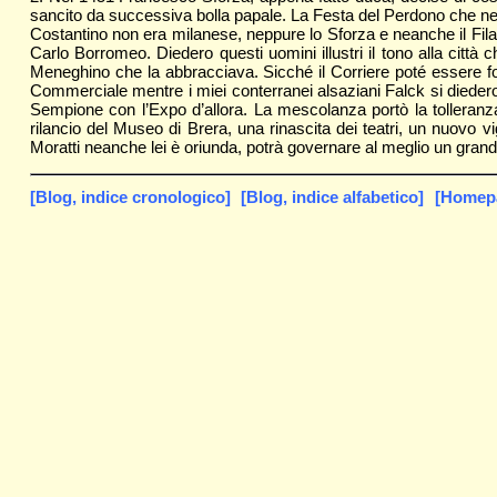
sancito da successiva bolla papale. La Festa del Perdono che ne 
Costantino non era milanese, neppure lo Sforza e neanche il Fila
Carlo Borromeo. Diedero questi uomini illustri il tono alla cit
Meneghino che la abbracciava. Sicché il Corriere poté essere fon
Commerciale mentre i miei conterranei alsaziani Falck si diedero al
Sempione con l’Expo d’allora. La mescolanza portò la tolleranz
rilancio del Museo di Brera, una rinascita dei teatri, un nuovo vig
Moratti neanche lei è oriunda, potrà governare al meglio un gran
[Blog, indice cronologico]
[Blog, indice alfabetico]
[Homepag