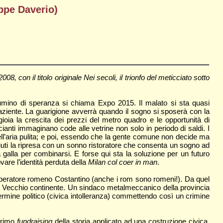
ippe Daverio)
8, con il titolo originale Nei secoli, il trionfo del meticciato sotto
 lumino di speranza si chiama Expo 2015. Il malato si sta quasi
 paziente. La guarigione avverrà quando il sogno si sposerà con la
gioia la crescita dei prezzi del metro quadro e le opportunità di
cianti immaginano code alle vetrine non solo in periodo di saldi. I
, dell’aria pulita; e poi, essendo che la gente comune non decide ma
ti la ripresa con un sonno ristoratore che consenta un sogno ad
alla per combinarsi. E forse qui sta la soluzione per un futuro
vare l’identità perduta della
Milan col coer in man
.
l’imperatore romeno Costantino (anche i rom sono romeni!). Da quel
o il Vecchio continente. Un sindaco metalmeccanico della provincia
, termine politico (civica intolleranza) commettendo così un crimine
 primo
fundraising
della storia applicato ad una costruzione civica,