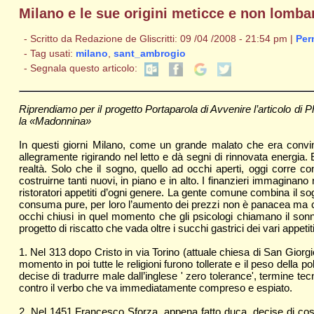
Milano e le sue origini meticce e non lombar
- Scritto da Redazione de Gliscritti: 09 /04 /2008 - 21:54 pm |
Per
- Tag usati:
milano
,
sant_ambrogio
- Segnala questo articolo:
Riprendiamo per il progetto Portaparola di Avvenire l’articolo di Phi
la «Madonnina»
In questi giorni Milano, come un grande malato che era convint
allegramente rigirando nel letto e dà segni di rinnovata energia.
realtà. Solo che il sogno, quello ad occhi aperti, oggi corre co
costruirne tanti nuovi, in piano e in alto. I finanzieri immaginan
ristoratori appetiti d’ogni genere. La gente comune combina il sogn
consuma pure, per loro l’aumento dei prezzi non è panacea ma c
occhi chiusi in quel momento che gli psicologi chiamano il son
progetto di riscatto che vada oltre i succhi gastrici dei vari appe
1. Nel 313 dopo Cristo in via Torino (attuale chiesa di San Giorg
momento in poi tutte le religioni furono tollerate e il peso dell
decise di tradurre male dall’inglese ' zero tolerance', termine tec
contro il verbo che va immediatamente compreso e espiato.
2. Nel 1451 Francesco Sforza, appena fatto duca, decise di cost