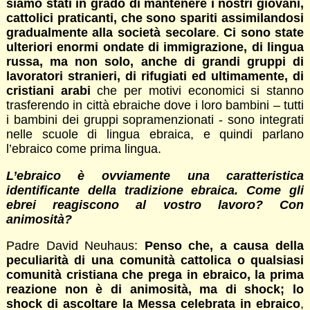
siamo stati in grado di mantenere i nostri giovani,
cattolici praticanti, che sono spariti assimilandosi
gradualmente alla società secolare
.
Ci sono state
ulteriori enormi ondate di immigrazione, di lingua
russa, ma non solo, anche di grandi gruppi di
lavoratori stranieri, di rifugiati ed ultimamente, di
cristiani arabi
che per motivi economici si stanno
trasferendo in città ebraiche dove i loro bambini – tutti
i bambini dei gruppi sopramenzionati - sono integrati
nelle scuole di lingua ebraica, e quindi parlano
l’ebraico come prima lingua.
L’ebraico è ovviamente una caratteristica
identificante della tradizione ebraica. Come gli
ebrei reagiscono al vostro lavoro? Con
animosità?
Padre David Neuhaus:
Penso che, a causa della
peculiarità di una comunità cattolica o qualsiasi
comunità cristiana che prega in ebraico, la prima
reazione non è di animosità, ma di shock; lo
shock di ascoltare la Messa celebrata in ebraico
,