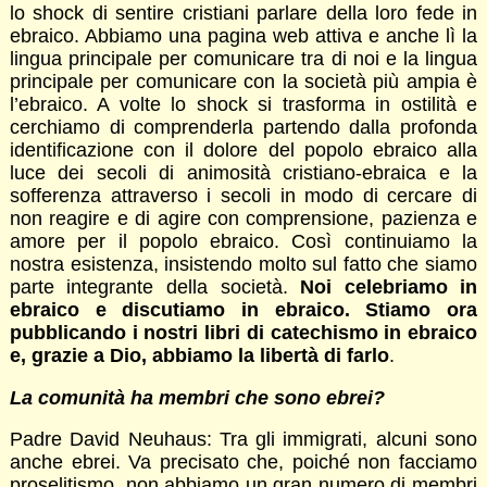
lo shock di sentire cristiani parlare della loro fede in
ebraico. Abbiamo una pagina web attiva e anche lì la
lingua principale per comunicare tra di noi e la lingua
principale per comunicare con la società più ampia è
l’ebraico. A volte lo shock si trasforma in ostilità e
cerchiamo di comprenderla partendo dalla profonda
identificazione con il dolore del popolo ebraico alla
luce dei secoli di animosità cristiano-ebraica e la
sofferenza attraverso i secoli in modo di cercare di
non reagire e di agire con comprensione, pazienza e
amore per il popolo ebraico. Così continuiamo la
nostra esistenza, insistendo molto sul fatto che siamo
parte integrante della società.
Noi celebriamo in
ebraico e discutiamo in ebraico. Stiamo ora
pubblicando i nostri libri di catechismo in ebraico
e, grazie a Dio, abbiamo la libertà di farlo
.
La comunità ha membri che sono ebrei?
Padre David Neuhaus: Tra gli immigrati, alcuni sono
anche ebrei. Va precisato che, poiché non facciamo
proselitismo, non abbiamo un gran numero di membri