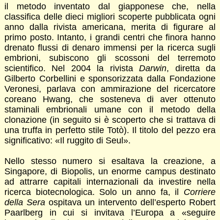
il metodo inventato dal giapponese che, nella
classifica delle dieci migliori scoperte pubblicata ogni
anno dalla rivista americana, merita di figurare al
primo posto. Intanto, i grandi centri che finora hanno
drenato flussi di denaro immensi per la ricerca sugli
embrioni, subiscono gli scossoni del terremoto
scientifico. Nel 2004 la rivista
Darwin
, diretta da
Gilberto Corbellini e sponsorizzata dalla Fondazione
Veronesi, parlava con ammirazione del ricercatore
coreano Hwang, che sosteneva di aver ottenuto
staminali embrionali umane con il metodo della
clonazione (in seguito si è scoperto che si trattava di
una truffa in perfetto stile Totò). Il titolo del pezzo era
significativo: «Il ruggito di Seul».
Nello stesso numero si esaltava la creazione, a
Singapore, di Biopolis, un enorme campus destinato
ad attrarre capitali internazionali da investire nella
ricerca biotecnologica. Solo un anno fa, il
Corriere
della Sera
ospitava un intervento dell’esperto Robert
Paarlberg in cui si invitava l’Europa a «seguire