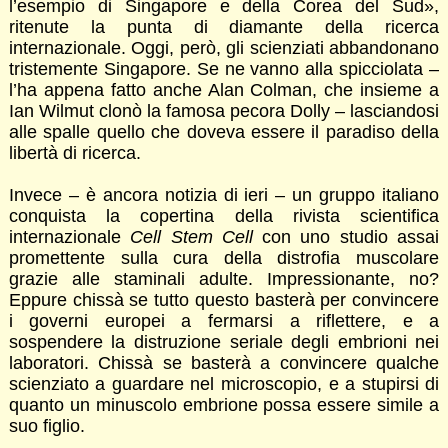
l’esempio di Singapore e della Corea del Sud»,
ritenute la punta di diamante della ricerca
internazionale. Oggi, però, gli scienziati abbandonano
tristemente Singapore. Se ne vanno alla spicciolata –
l’ha appena fatto anche Alan Colman, che insieme a
Ian Wilmut clonò la famosa pecora Dolly – lasciandosi
alle spalle quello che doveva essere il paradiso della
libertà di ricerca.
Invece – è ancora notizia di ieri – un gruppo italiano
conquista la copertina della rivista scientifica
internazionale
Cell Stem Cell
con uno studio assai
promettente sulla cura della distrofia muscolare
grazie alle staminali adulte. Impressionante, no?
Eppure chissà se tutto questo basterà per convincere
i governi europei a fermarsi a riflettere, e a
sospendere la distruzione seriale degli embrioni nei
laboratori. Chissà se basterà a convincere qualche
scienziato a guardare nel microscopio, e a stupirsi di
quanto un minuscolo embrione possa essere simile a
suo figlio.