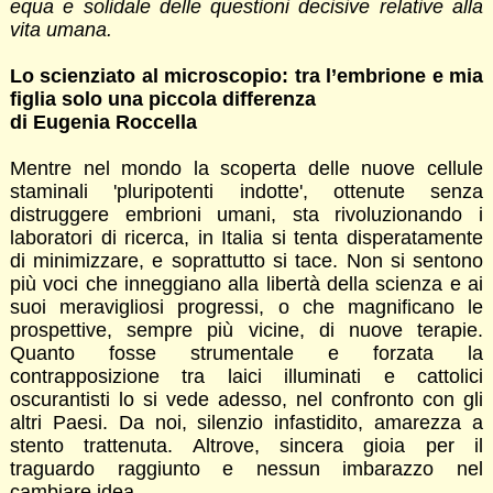
equa e solidale delle questioni decisive relative alla
vita umana.
Lo scienziato al microscopio: tra l’embrione e mia
figlia solo una piccola differenza
di Eugenia Roccella
Mentre nel mondo la scoperta delle nuove cellule
staminali 'pluripotenti indotte', ottenute senza
distruggere embrioni umani, sta rivoluzionando i
laboratori di ricerca, in Italia si tenta disperatamente
di minimizzare, e soprattutto si tace. Non si sentono
più voci che inneggiano alla libertà della scienza e ai
suoi meravigliosi progressi, o che magnificano le
prospettive, sempre più vicine, di nuove terapie.
Quanto fosse strumentale e forzata la
contrapposizione tra laici illuminati e cattolici
oscurantisti lo si vede adesso, nel confronto con gli
altri Paesi. Da noi, silenzio infastidito, amarezza a
stento trattenuta. Altrove, sincera gioia per il
traguardo raggiunto e nessun imbarazzo nel
cambiare idea.