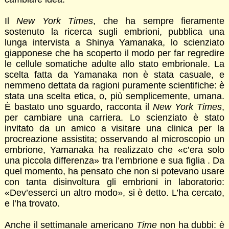
Il
New York Times
, che ha sempre fieramente
sostenuto la ricerca sugli embrioni, pubblica una
lunga intervista a Shinya Yamanaka, lo scienziato
giapponese che ha scoperto il modo per far regredire
le cellule somatiche adulte allo stato embrionale. La
scelta fatta da Yamanaka non è stata casuale, e
nemmeno dettata da ragioni puramente scientifiche: è
stata una scelta etica, o, più semplicemente, umana.
È bastato uno sguardo, racconta il
New York Times
,
per cambiare una carriera. Lo scienziato è stato
invitato da un amico a visitare una clinica per la
procreazione assistita; osservando al microscopio un
embrione, Yamanaka ha realizzato che «c’era solo
una piccola differenza» tra l’embrione e sua figlia . Da
quel momento, ha pensato che non si potevano usare
con tanta disinvoltura gli embrioni in laboratorio:
«Dev’esserci un altro modo», si è detto. L’ha cercato,
e l’ha trovato.
Anche il settimanale americano
Time
non ha dubbi: è