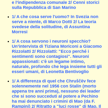
e l’indipendenza comunale 2/ Cenni storici
sulla Repubblica di San Marino
1/ A che cosa serve l'uomo? In Svezia non
serve a niente, di Marco Dotti 2/ La teoria
svedese della solitudine, di Assuntina
Morresi
1/ A cosa servono i neuroni specchio?
Un’intervista di Tiziana Moriconi a Giacomo
Rizzolatti 2/ Rizzolatti: "Ecco perché i
sentimenti sono contagiosi". Neuroni
appassionati: c'è un legame intimo,
naturale, profondo che lega insieme tutti gli
esseri umani, di Leonetta Bentivoglio
1/ A differenza di quel che Chruščëv fece
solennemente nel 1956 con Stalin (morto
appena tre anni prima), nessuno dei leader
che si sono succeduti al potere a Pechino
ha mai denunciato i crimini di Mao (da F.
Rampini) 2/ Ritratto a "luci rosse" di Mao. Il