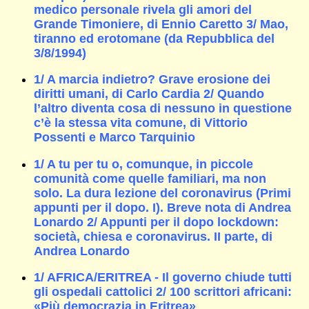
medico personale rivela gli amori del
Grande Timoniere, di Ennio Caretto 3/ Mao,
tiranno ed erotomane (da Repubblica del
3/8/1994)
1/ A marcia indietro? Grave erosione dei
diritti umani, di Carlo Cardia 2/ Quando
l’altro diventa cosa di nessuno in questione
c’è la stessa vita comune, di Vittorio
Possenti e Marco Tarquinio
1/ A tu per tu o, comunque, in piccole
comunità come quelle familiari, ma non
solo. La dura lezione del coronavirus (Primi
appunti per il dopo. I). Breve nota di Andrea
Lonardo 2/ Appunti per il dopo lockdown:
società, chiesa e coronavirus. II parte, di
Andrea Lonardo
1/ AFRICA/ERITREA - Il governo chiude tutti
gli ospedali cattolici 2/ 100 scrittori africani:
«Più democrazia in Eritrea»