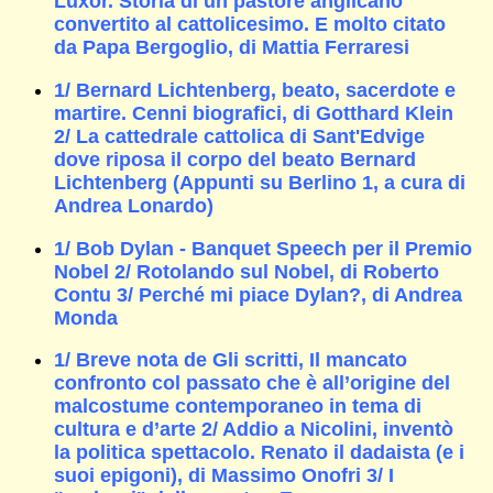
Luxor. Storia di un pastore anglicano
convertito al cattolicesimo. E molto citato
da Papa Bergoglio, di Mattia Ferraresi
1/ Bernard Lichtenberg, beato, sacerdote e
martire. Cenni biografici, di Gotthard Klein
2/ La cattedrale cattolica di Sant'Edvige
dove riposa il corpo del beato Bernard
Lichtenberg (Appunti su Berlino 1, a cura di
Andrea Lonardo)
1/ Bob Dylan - Banquet Speech per il Premio
Nobel 2/ Rotolando sul Nobel, di Roberto
Contu 3/ Perché mi piace Dylan?, di Andrea
Monda
1/ Breve nota de Gli scritti, Il mancato
confronto col passato che è all’origine del
malcostume contemporaneo in tema di
cultura e d’arte 2/ Addio a Nicolini, inventò
la politica spettacolo. Renato il dadaista (e i
suoi epigoni), di Massimo Onofri 3/ I