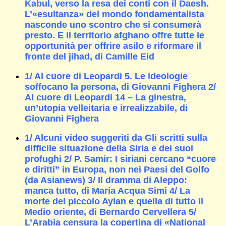
Kabul, verso la resa dei conti con il Daesh.
L’«esultanza» del mondo fondamentalista
nasconde uno scontro che si consumerà
presto. E il territorio afghano offre tutte le
opportunità per offrire asilo e riformare il
fronte del jihad, di Camille Eid
1/ Al cuore di Leopardi 5. Le ideologie
soffocano la persona, di Giovanni Fighera 2/
Al cuore di Leopardi 14 – La ginestra,
un’utopia velleitaria e irrealizzabile, di
Giovanni Fighera
1/ Alcuni video suggeriti da Gli scritti sulla
difficile situazione della Siria e dei suoi
profughi 2/ P. Samir: I siriani cercano “cuore
e diritti” in Europa, non nei Paesi del Golfo
(da Asianews) 3/ Il dramma di Aleppo:
manca tutto, di Maria Acqua Simi 4/ La
morte del piccolo Aylan e quella di tutto il
Medio oriente, di Bernardo Cervellera 5/
L’Arabia censura la copertina di «National