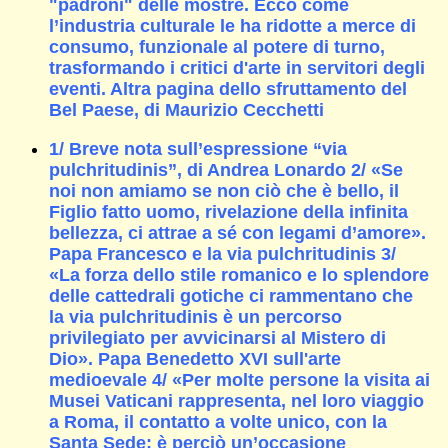
"padroni" delle mostre. Ecco come
l’industria culturale le ha ridotte a merce di
consumo, funzionale al potere di turno,
trasformando i critici d'arte in servitori degli
eventi. Altra pagina dello sfruttamento del
Bel Paese, di Maurizio Cecchetti
1/ Breve nota sull’espressione “via
pulchritudinis”, di Andrea Lonardo 2/ «Se
noi non amiamo se non ciò che è bello, il
Figlio fatto uomo, rivelazione della infinita
bellezza, ci attrae a sé con legami d’amore».
Papa Francesco e la via pulchritudinis 3/
«La forza dello stile romanico e lo splendore
delle cattedrali gotiche ci rammentano che
la via pulchritudinis è un percorso
privilegiato per avvicinarsi al Mistero di
Dio». Papa Benedetto XVI sull'arte
medioevale 4/ «Per molte persone la visita ai
Musei Vaticani rappresenta, nel loro viaggio
a Roma, il contatto a volte unico, con la
Santa Sede; è perciò un’occasione