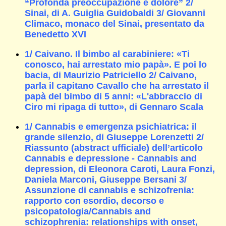
“Profonda preoccupazione e dolore” 2/
Sinai, di A. Guiglia Guidobaldi 3/ Giovanni
Climaco, monaco del Sinai, presentato da
Benedetto XVI
1/ Caivano. Il bimbo al carabiniere: «Ti
conosco, hai arrestato mio papà». E poi lo
bacia, di Maurizio Patriciello 2/ Caivano,
parla il capitano Cavallo che ha arrestato il
papà del bimbo di 5 anni: «L'abbraccio di
Ciro mi ripaga di tutto», di Gennaro Scala
1/ Cannabis e emergenza psichiatrica: il
grande silenzio, di Giuseppe Lorenzetti 2/
Riassunto (abstract ufficiale) dell’articolo
Cannabis e depressione - Cannabis and
depression, di Eleonora Caroti, Laura Fonzi,
Daniela Marconi, Giuseppe Bersani 3/
Assunzione di cannabis e schizofrenia:
rapporto con esordio, decorso e
psicopatologia/Cannabis and
schizophrenia: relationships with onset,