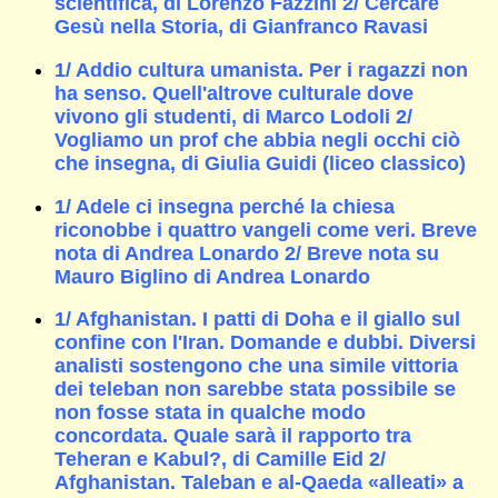
scientifica, di Lorenzo Fazzini 2/ Cercare
Gesù nella Storia, di Gianfranco Ravasi
1/ Addio cultura umanista. Per i ragazzi non
ha senso. Quell'altrove culturale dove
vivono gli studenti, di Marco Lodoli 2/
Vogliamo un prof che abbia negli occhi ciò
che insegna, di Giulia Guidi (liceo classico)
1/ Adele ci insegna perché la chiesa
riconobbe i quattro vangeli come veri. Breve
nota di Andrea Lonardo 2/ Breve nota su
Mauro Biglino di Andrea Lonardo
1/ Afghanistan. I patti di Doha e il giallo sul
confine con l'Iran. Domande e dubbi. Diversi
analisti sostengono che una simile vittoria
dei teleban non sarebbe stata possibile se
non fosse stata in qualche modo
concordata. Quale sarà il rapporto tra
Teheran e Kabul?, di Camille Eid 2/
Afghanistan. Taleban e al-Qaeda «alleati» a