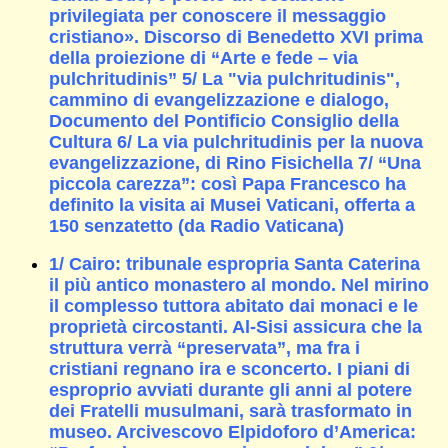
privilegiata per conoscere il messaggio
cristiano». Discorso di Benedetto XVI prima
della proiezione di “Arte e fede – via
pulchritudinis” 5/ La "via pulchritudinis",
cammino di evangelizzazione e dialogo,
Documento del Pontificio Consiglio della
Cultura 6/ La via pulchritudinis per la nuova
evangelizzazione, di Rino Fisichella 7/ “Una
piccola carezza”: così Papa Francesco ha
definito la visita ai Musei Vaticani, offerta a
150 senzatetto (da Radio Vaticana)
1/ Cairo: tribunale espropria Santa Caterina
il più antico monastero al mondo. Nel mirino
il complesso tuttora abitato dai monaci e le
proprietà circostanti. Al-Sisi assicura che la
struttura verrà “preservata”, ma fra i
cristiani regnano ira e sconcerto. I piani di
esproprio avviati durante gli anni al potere
dei Fratelli musulmani, sarà trasformato in
museo. Arcivescovo Elpidoforo d’America: