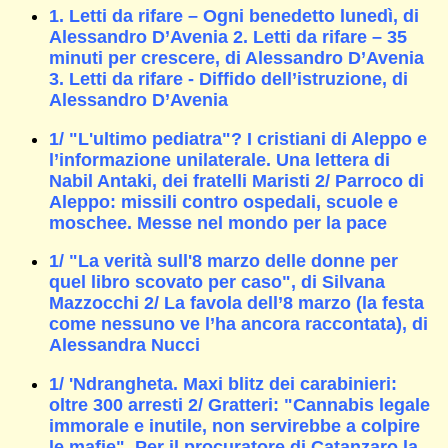
1. Letti da rifare – Ogni benedetto lunedì, di
Alessandro D’Avenia 2. Letti da rifare – 35
minuti per crescere, di Alessandro D’Avenia
3. Letti da rifare - Diffido dell’istruzione, di
Alessandro D’Avenia
1/ "L'ultimo pediatra"? I cristiani di Aleppo e
l’informazione unilaterale. Una lettera di
Nabil Antaki, dei fratelli Maristi 2/ Parroco di
Aleppo: missili contro ospedali, scuole e
moschee. Messe nel mondo per la pace
1/ "La verità sull'8 marzo delle donne per
quel libro scovato per caso", di Silvana
Mazzocchi 2/ La favola dell’8 marzo (la festa
come nessuno ve l’ha ancora raccontata), di
Alessandra Nucci
1/ 'Ndrangheta. Maxi blitz dei carabinieri:
oltre 300 arresti 2/ Gratteri: "Cannabis legale
immorale e inutile, non servirebbe a colpire
le mafie". Per il procuratore di Catanzaro la