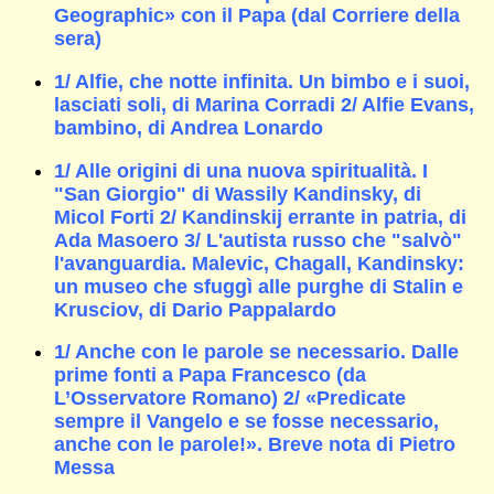
Geographic» con il Papa (dal Corriere della
sera)
1/ Alfie, che notte infinita. Un bimbo e i suoi,
lasciati soli, di Marina Corradi 2/ Alfie Evans,
bambino, di Andrea Lonardo
1/ Alle origini di una nuova spiritualità. I
"San Giorgio" di Wassily Kandinsky, di
Micol Forti 2/ Kandinskij errante in patria, di
Ada Masoero 3/ L'autista russo che "salvò"
l'avanguardia. Malevic, Chagall, Kandinsky:
un museo che sfuggì alle purghe di Stalin e
Krusciov, di Dario Pappalardo
1/ Anche con le parole se necessario. Dalle
prime fonti a Papa Francesco (da
L’Osservatore Romano) 2/ «Predicate
sempre il Vangelo e se fosse necessario,
anche con le parole!». Breve nota di Pietro
Messa