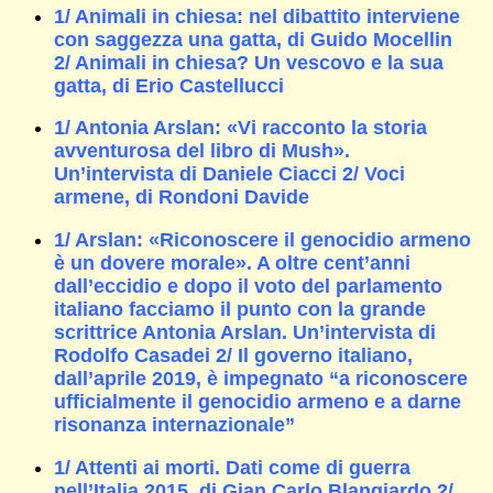
1/ Animali in chiesa: nel dibattito interviene
con saggezza una gatta, di Guido Mocellin
2/ Animali in chiesa? Un vescovo e la sua
gatta, di Erio Castellucci
1/ Antonia Arslan: «Vi racconto la storia
avventurosa del libro di Mush».
Un’intervista di Daniele Ciacci 2/ Voci
armene, di Rondoni Davide
1/ Arslan: «Riconoscere il genocidio armeno
è un dovere morale». A oltre cent’anni
dall’eccidio e dopo il voto del parlamento
italiano facciamo il punto con la grande
scrittrice Antonia Arslan. Un’intervista di
Rodolfo Casadei 2/ Il governo italiano,
dall’aprile 2019, è impegnato “a riconoscere
ufficialmente il genocidio armeno e a darne
risonanza internazionale”
1/ Attenti ai morti. Dati come di guerra
nell’Italia 2015, di Gian Carlo Blangiardo 2/