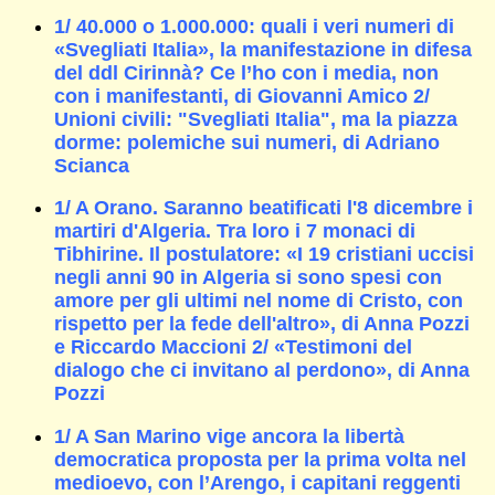
1/ 40.000 o 1.000.000: quali i veri numeri di
«Svegliati Italia», la manifestazione in difesa
del ddl Cirinnà? Ce l’ho con i media, non
con i manifestanti, di Giovanni Amico 2/
Unioni civili: "Svegliati Italia", ma la piazza
dorme: polemiche sui numeri, di Adriano
Scianca
1/ A Orano. Saranno beatificati l'8 dicembre i
martiri d'Algeria. Tra loro i 7 monaci di
Tibhirine. Il postulatore: «I 19 cristiani uccisi
negli anni 90 in Algeria si sono spesi con
amore per gli ultimi nel nome di Cristo, con
rispetto per la fede dell'altro», di Anna Pozzi
e Riccardo Maccioni 2/ «Testimoni del
dialogo che ci invitano al perdono», di Anna
Pozzi
1/ A San Marino vige ancora la libertà
democratica proposta per la prima volta nel
medioevo, con l’Arengo, i capitani reggenti