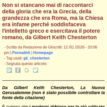
Non si stancano mai di raccontarci
della gloria che era la Grecia, della
grandezza che era Roma, ma la Chiesa
era infame perché soddisfaceva
l'intelletto greco e esercitava il potere
romano, da Gilbert Keith Chesterton
- Scritto da Redazione de Gliscritti: 12 /01 /2026 - 20:06
pm |
Permalink
|
Homepage
- Tag usati:
gk_chesterton
- Segnala questo articolo:
Da Gilbert Keith Chesterton, La Nuova
Gerusalemme (non è stato possibile controllare la
fonte della citazione)
È curioso che
i moderni abbiano per lo più criticato