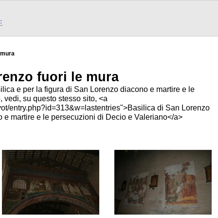
e mura
renzo fuori le mura
silica e per la figura di San Lorenzo diacono e martire e le
 vedi, su questo stesso sito, <a
g/pivot/entry.php?id=313&w=lastentries">Basilica di San Lorenzo
 e martire e le persecuzioni di Decio e Valeriano</a>