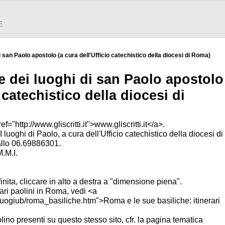
di san Paolo apostolo (a cura dell'Ufficio catechistico della diocesi di Roma)
 e dei luoghi di san Paolo apostolo
o catechistico della diocesi di
="http://www.gliscritti.it">www.gliscritti.it</a>.
 luoghi di Paolo, a cura dell'Ufficio catechistico della diocesi di
allo 06.69886301.
M.M.I.
inita, cliccare in alto a destra a "dimensione piena".
rari paolini in Roma, vedi <a
of/luogiub/roma_basiliche.htm">Roma e le sue basiliche: itinerari
lino presenti su questo stesso sito, cfr. la pagina tematica