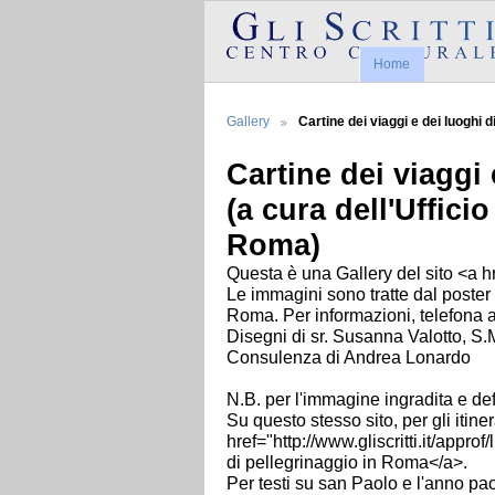
Home
Gallery
Cartine dei viaggi e dei luoghi 
Cartine dei viaggi
(a cura dell'Uffici
Roma)
Questa è una Gallery del sito <a href
Le immagini sono tratte dal poster I
Roma. Per informazioni, telefona 
Disegni di sr. Susanna Valotto, S.
Consulenza di Andrea Lonardo
N.B. per l'immagine ingradita e def
Su questo stesso sito, per gli itine
href="http://www.gliscritti.it/appr
di pellegrinaggio in Roma</a>.
Per testi su san Paolo e l'anno pao