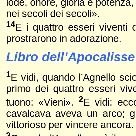
lode, onore, gloria e potenza,
nei secoli dei secoli».
14
E i quattro esseri viventi
prostrarono in adorazione.
Libro dell’Apocalisse 
1
E vidi, quando l’Agnello sciols
primo dei quattro esseri vi
2
tuono: «Vieni».
E vidi: ecc
cavalcava aveva un arco; gl
vittorioso per vincere ancora.
3