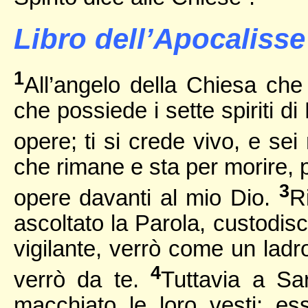
Libro dell’Apocalisse 
1
All’angelo della Chiesa che 
che possiede i sette spiriti di
opere; ti si crede vivo, e se
che rimane e sta per morire, p
3
opere davanti al mio Dio.
R
ascoltato la Parola, custodisc
vigilante, verrò come un ladr
4
verrò da te.
Tuttavia a Sa
macchiato le loro vesti; e