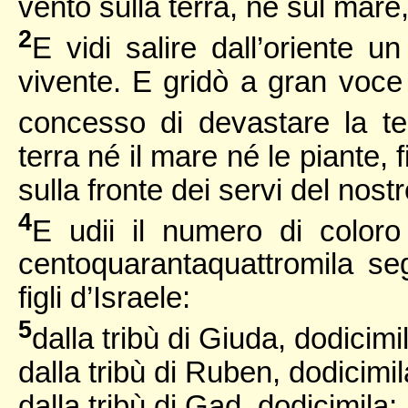
vento sulla terra, né sul mare
2
E vidi salire dall’oriente un
vivente. E gridò a gran voce a
concesso di devastare la te
terra né il mare né le piante,
sulla fronte dei servi del nost
4
E udii il numero di coloro 
centoquarantaquattromila seg
figli d’Israele:
5
dalla tribù di Giuda, dodicimil
dalla tribù di Ruben, dodicimil
dalla tribù di Gad, dodicimila;