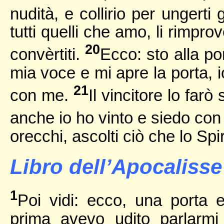
nudità, e collirio per ungerti
tutti quelli che amo, li rimpr
20
convèrtiti.
Ecco: sto alla p
mia voce e mi apre la porta, i
21
con me.
Il vincitore lo far
anche io ho vinto e siedo con
orecchi, ascolti ciò che lo Spi
Libro dell’Apocalisse 
1
Poi vidi: ecco, una porta 
prima avevo udito parlarm