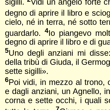
sigilli.
Vidi un angelo forte 
degno di aprire il libro e sciog
cielo, né in terra, né sotto ter
4
guardarlo.
Io piangevo mol
degno di aprire il libro e di gu
5
Uno degli anziani mi disse
della tribù di Giuda, il Germogl
sette sigilli».
6
Poi vidi, in mezzo al trono, 
e dagli anziani, un Agnello, 
corna e sette occhi, i quali s
7