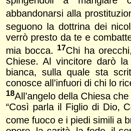
spingendoli a mangiare c
abbandonarsi alla prostituzi
seguono la dottrina dei nicol
verrò presto da te e combatte
17
mia bocca.
Chi ha orecchi,
Chiese. Al vincitore darò 
bianca, sulla quale sta sc
conosce all’infuori di chi lo ri
18
All’angelo della Chiesa che è
“Così parla il Figlio di Dio, 
come fuoco e i piedi simili a
opere, la carità, la fede, il 