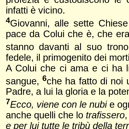
infatti è vicino.
4
Giovanni, alle sette Chies
pace da Colui che è, che era 
stanno davanti al suo tron
fedele, il primogenito dei morti
A Colui che ci ama e ci ha li
6
sangue,
che ha fatto di noi 
Padre, a lui la gloria e la pot
7
Ecco, viene con le nubi
e og
anche quelli che lo
trafissero
,
e per lui tutte le tribù della ter