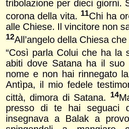
tribolazione per dieci giorni. 
11
corona della vita.
Chi ha ore
alle Chiese. Il vincitore non 
12
All’angelo della Chiesa che
“Così parla Colui che ha la s
abiti dove Satana ha il suo t
nome e non hai rinnegato la
Antìpa, il mio fedele testim
14
città, dimora di Satana.
Ma
presso di te hai seguaci d
insegnava a Balak a provoca