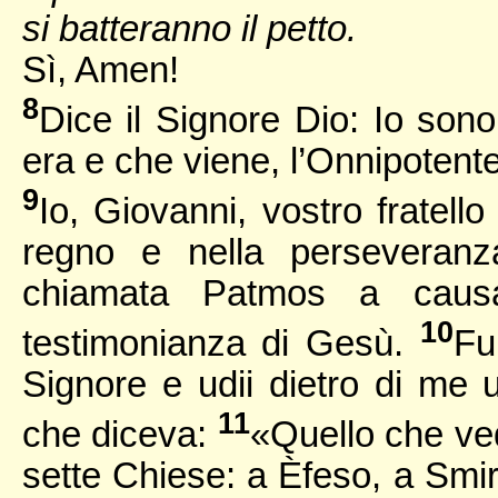
si batteranno il petto.
Sì, Amen!
8
Dice il Signore Dio: Io sono
era e che viene, l’Onnipotente
9
Io, Giovanni, vostro fratell
regno e nella perseveranz
chiamata Patmos a causa
10
testimonianza di Gesù.
Fu
Signore e udii dietro di me
11
che diceva:
«Quello che vedi
sette Chiese: a Èfeso, a Smir