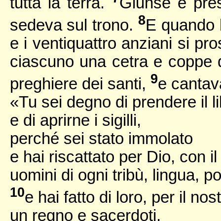
tutta la terra.
Giunse e prese
8
sedeva sul trono.
E quando l
e i ventiquattro anziani si pr
ciascuno una cetra e coppe d
9
preghiere dei santi,
e cantav
«Tu sei degno di prendere il l
e di aprirne i sigilli,
perché sei stato immolato
e hai riscattato per Dio, con i
uomini di ogni tribù, lingua, p
10
e hai fatto di loro, per il nos
un regno e sacerdoti,