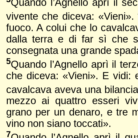
Quando l’Agnello aprì il sec
vivente che diceva: «Vieni».
fuoco. A colui che lo cavalcav
dalla terra e di far sì che 
consegnata una grande spad
5
Quando l’Agnello aprì il terzo
che diceva: «Vieni». E vidi: 
cavalcava aveva una bilanci
mezzo ai quattro esseri vi
grano per un denaro, e tre m
vino non siano toccati».
7
Quando l’Agnello aprì il qua