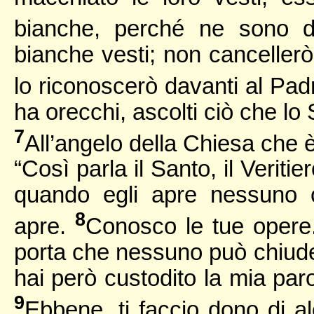
bianche, perché ne sono 
bianche vesti; non cancellerò 
lo riconoscerò davanti al Pad
ha orecchi, ascolti ciò che lo 
7
All’angelo della Chiesa che è 
“Così parla il Santo, il Veriti
quando egli apre nessuno 
8
apre.
Conosco le tue opere.
porta che nessuno può chiude
hai però custodito la mia par
9
Ebbene, ti faccio dono di a