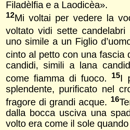
Filadèlfia e a Laodicèa».
12
Mi voltai per vedere la 
voltato vidi sette candelabri
uno simile a un Figlio d’uomo
cinto al petto con una fascia 
candidi, simili a lana cand
15
come fiamma di fuoco.
I 
splendente, purificato nel c
16
fragore di grandi acque.
Te
dalla bocca usciva una spada 
volto era come il sole quando 