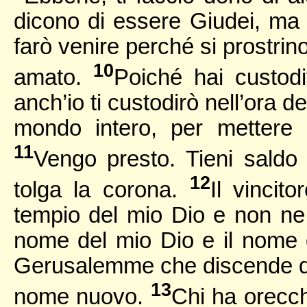
dicono di essere Giudei, ma 
farò venire perché si prostrino
10
amato.
Poiché hai custodi
anch’io ti custodirò nell’ora d
mondo intero, per mettere al
11
Vengo presto. Tieni saldo
12
tolga la corona.
Il vincit
tempio del mio Dio e non ne u
nome del mio Dio e il nome d
Gerusalemme che discende dal
13
nome nuovo.
Chi ha orecchi