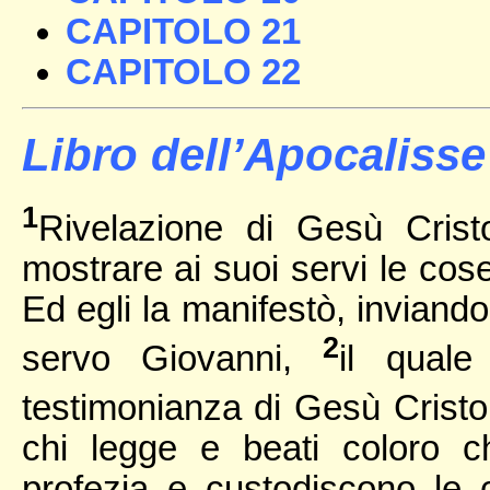
CAPITOLO 21
CAPITOLO 22
Libro dell’Apocalisse 
1
Rivelazione di Gesù Crist
mostrare ai suoi servi le co
Ed egli la manifestò, inviand
2
servo Giovanni,
il quale
testimonianza di Gesù Cristo,
chi legge e beati coloro c
profezia e custodiscono le 