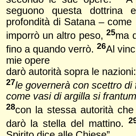
seguono questa dottrina 
profondità di Satana – come l
25
imporrò un altro peso,
ma q
26
fino a quando verrò.
Al vinc
mie opere
darò autorità sopra le nazioni:
27
le governerà con scettro di 
come vasi di argilla si frantu
28
con la stessa autorità che
2
darò la stella del mattino.
Spirito dice alle Chiese”.