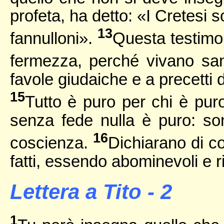
profeta, ha detto: «I Cretesi 
13
fannulloni».
Questa testimon
fermezza, perché vivano san
favole giudaiche e a precetti d
15
Tutto è puro per chi è puro
senza fede nulla è puro: son
16
coscienza.
Dichiarano di c
fatti, essendo abominevoli e rib
Lettera a Tito - 2
1