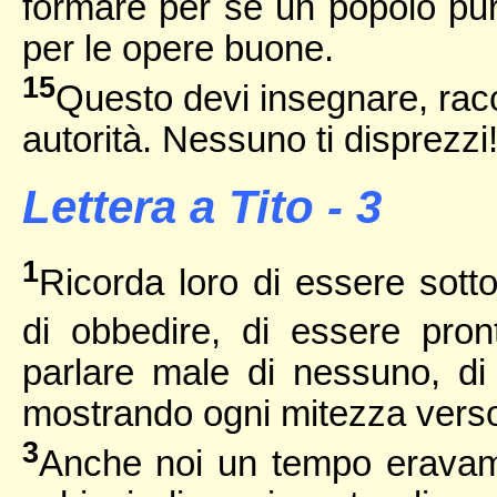
formare per sé un popolo pur
per le opere buone.
15
Questo devi insegnare, rac
autorità. Nessuno ti disprezzi
Lettera a Tito - 3
1
Ricorda loro di essere sott
di obbedire, di essere pro
parlare male di nessuno, di e
mostrando ogni mitezza verso t
3
Anche noi un tempo eravamo 