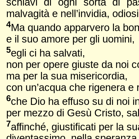
schiavi di ogni sorta di pa
malvagità e nell’invidia, odios
4
Ma quando apparvero la bontà
e il suo amore per gli uomini,
5
egli ci ha salvati,
non per opere giuste da noi c
ma per la sua misericordia,
con un’acqua che rigenera e r
6
che Dio ha effuso su di noi 
per mezzo di Gesù Cristo, sal
7
affinché, giustificati per la s
diventassimo, nella speranza, 