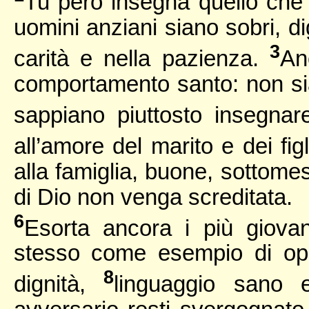
Tu però insegna quello che 
uomini anziani siano sobri, dig
3
carità e nella pazienza.
An
comportamento santo: non sia
sappiano piuttosto insegnar
all’amore del marito e dei fig
alla famiglia, buone, sottomes
di Dio non venga screditata.
6
Esorta ancora i più giova
stesso come esempio di oper
8
dignità,
linguaggio sano e