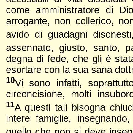
come amministratore di Dio
arrogante, non collerico, no
avido di guadagni disonest
assennato, giusto, santo, 
degna di fede, che gli è stat
esortare con la sua sana dottri
10
Vi sono infatti, soprattut
circoncisione, molti insubord
11
A questi tali bisogna chi
intere famiglie, insegnand
quello che non si deve inse