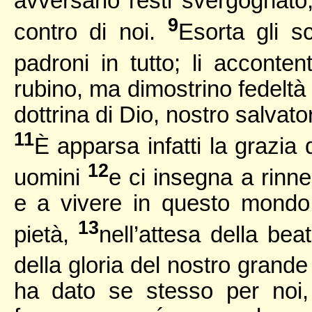
avversario resti svergognato
9
contro di noi.
Esorta gli s
padroni in tutto; li acconte
rubino, ma dimostrino fedeltà 
dottrina di Dio, nostro salvato
11
È apparsa infatti la grazia 
12
uomini
e ci insegna a rinn
e a vivere in questo mondo 
13
pietà,
nell’attesa della be
della gloria del nostro grand
ha dato se stesso per noi, 