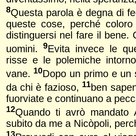
8
Questa parola è degna di fed
queste cose, perché coloro
distinguersi nel fare il bene.
9
uomini.
Evita invece le que
risse e le polemiche intorno
10
vane.
Dopo un primo e un 
11
da chi è fazioso,
ben sapen
fuorviate e continuano a pec
12
Quando ti avrò mandato À
subito da me a Nicòpoli, perch
13