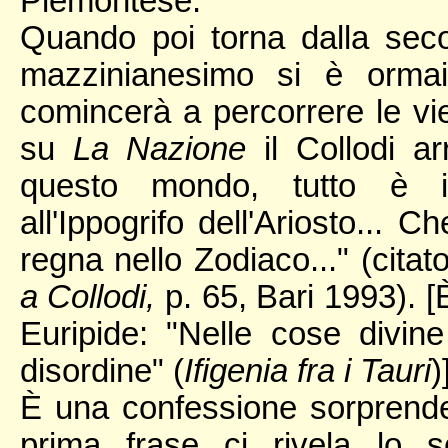
Piemontese.
Quando poi torna dalla seco
mazzinianesimo si è ormai
comincerà a percorrere le vi
su
La Nazione
il Collodi ar
questo mondo, tutto è in
all'Ippogrifo dell'Ariosto... 
regna nello Zodiaco..." (cita
a Collodi,
p. 65, Bari 1993). [
Euripide: "Nelle cose divi
disordine" (
Ifigenia fra i Tauri
)
È una confessione sorprende
prima frase ci rivela lo s