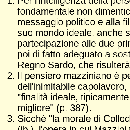
Per l'intelligenza della per
fondamentale non dimentica
messaggio politico e alla fi
suo mondo ideale, anche s
partecipazione alle due pri
poi di fatto adeguato a sos
Regno Sardo, che risulterà 
Il pensiero mazziniano è per
dell'inimitabile capolavoro, 
"finalità ideale, tipicamen
migliore" (p. 387).
Sicché "la morale di Collod
(ib.), l'opera in cui Mazzini