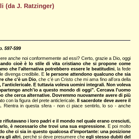
i (da J. Ratzinger)
pp. 597-599
vere anche noi conformemente ad essi? Certo, grazie a Dio, oggi
ndo cioè è lo stile di vita cristiano che si propone come
mo che l'alternativa potrebbero essere le beatitudini
, la fede
de divenga credibile. E
le persone attendono qualcuno che sia
re che c'è un Dio
, che c'è un Cristo che mi ama fino all'ora della
 l'anticlericale. E tuttavia voleva uomini integrali. Non voleva
o. Appartengo anch'io a questo mondo di oggi". Cercava l'uomo
mpo che cerca alternative. Dovremmo nuovamente avere di più
o con la figura del prete anticlericale.
Il sacerdote deve avere il
a
. Rientra in questa sfera - non ci piace sentirlo, lo so - anche
rifiutavano i loro padri e il mondo nel quale erano cresciuti,
arlo, è necessario che trovi una sua espressione
. E poi molto
Credo che ci sia in questo qualcosa d'importante: una posizione
 gli altri
, perché si deve presumere che
egli stesso dubiti del