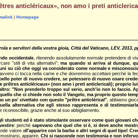
res anticléricaux», non amo i preti anticlerical
malink
|
Homepage
ola e servitori della vostra gioia, Città del Vaticano, LEV, 2013, 
ondo occidentale
, ritenendo assolutamente normale pretendere di vi
e "stili di vita alternativi":
ma quando si arriva al dunque, qua
comuni su ciò che oggi va considerato come normale e misconoscia
he davvero ci tocca nella carne e che dovremmo accettare perché la fe
bello poter di nuovo credere, se potessero di nuovo osare crede
rêtres anticléricaux» (non amo i preti anticlericali); proprio lui,
ll'altro: "Non prenderlo troppo sul serio, anch'io non lo facci
quello che ci chiede non solo il Vangelo, ma proprio questo te
mo un po' civettato con questo "prêtre anticlérical"
, abbiamo giocat
uella alternativa che egli stesso rappresenta e di testimoniarl
 riconoscibile, grazie anche al suo abbigliamento.
li studenti ed è stato stimolante osservare come quei giovani che 
vestire
: perché
sapevano che quel che si è, si deve anche mostr
ande valore a
ll'apparire con la barba e altri segni di quel tipo! 
mostrarsi, apparire.
Chi si nasconde non testimonia e non infervora