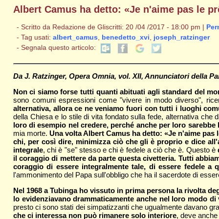
Albert Camus ha detto: «Je n'aime pas le prêt
- Scritto da Redazione de Gliscritti: 20 /04 /2017 - 18:00 pm |
Per
- Tag usati:
albert_camus
,
benedetto_xvi
,
joseph_ratzinger
- Segnala questo articolo:
Da J. Ratzinger, Opera Omnia, vol. XII, Annunciatori della Par
Non ci siamo forse tutti quanti abituati agli standard del m
sono comuni espressioni come "vivere in modo diverso", ricercar
alternativa, allora ce ne veniamo fuori con tutti i luoghi 
della Chiesa e lo stile di vita fondato sulla fede, alternativa c
loro di esempio nel credere, perché anche per loro sarebbe 
mia morte.
Una volta Albert Camus ha detto: «Je n'aime pas le p
chi, per così dire, minimizza ciò che gli è proprio e dice a
integrale
, chi è "se" stesso e chi è fedele a ciò che è. Questo è
il coraggio di mettere da parte questa civetteria. Tutti abbia
coraggio di essere integralmente tale, di essere fedele a q
l'ammonimento del Papa sull'obbligo che ha il sacerdote di essere
Nel 1968 a Tubinga ho vissuto in prima persona la rivolta deg
lo evidenziavano drammaticamente anche nel loro modo di 
presto ci sono stati dei simpatizzanti che ugualmente davano gr
che ci interessa non può rimanere solo interiore
, deve anche 