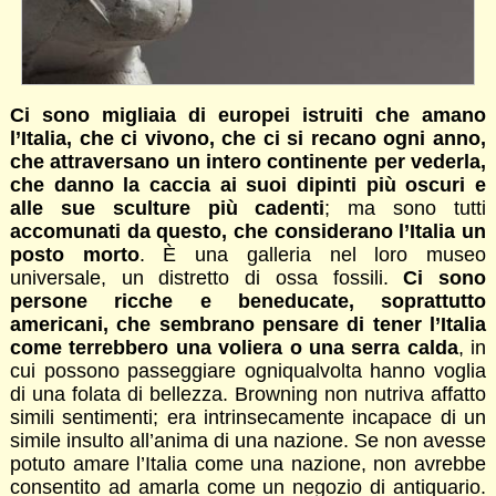
Ci sono migliaia di europei istruiti che amano
l’Italia, che ci vivono, che ci si recano ogni anno,
che attraversano un intero continente per vederla,
che danno la caccia ai suoi dipinti più oscuri e
alle sue sculture più cadenti
; ma sono tutti
accomunati da questo, che considerano l’Italia un
posto morto
. È una galleria nel loro museo
universale, un distretto di ossa fossili.
Ci sono
persone ricche e beneducate, soprattutto
americani, che sembrano pensare di tener l’Italia
come terrebbero una voliera o una serra calda
, in
cui possono passeggiare ogniqualvolta hanno voglia
di una folata di bellezza. Browning non nutriva affatto
simili sentimenti; era intrinsecamente incapace di un
simile insulto all’anima di una nazione. Se non avesse
potuto amare l’Italia come una nazione, non avrebbe
consentito ad amarla come un negozio di antiquario.