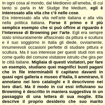
In ogni cosa al mondo, dal Medioevo all’ameba, di cui
tanto si parla in Mr Sludge the Medium,
egli è
interessato alla vita che c’è nelle cose
.
Era interessato alla vita nell’arte italiana e alla vita
nella politica italiana.
Forse il primo e il più
semplice esempio che si può offrire al riguardo è
l’interesse di Browning per l’arte
. Egli era sempre
stato smisuratamente affascinato da pittura e scultura
e il suo soggiorno in Italia gli diede, ovviamente,
innumerevoli occasioni perfette di studiare pittura e
scultura. Ma il suo interesse per questi studi non era
come quello del comune visitatore istruito che gira per
le città italiane.
Migliaia di questi visitatori, per fare
un esempio, studiano quei magnifici busti pagani
che in file interminabili ti capitano davanti in
quasi ogni galleria e museo d’Italia, li ammirano, li
annotano nei loro cataloghi e li descrivono nei
loro diari. Ma il modo in cui essi influivano su
Browning è descritto in maniera suggestiva in un
passaggio di una lettera di sua moglie. Ella
descrive il proprio desiderio che suo marito